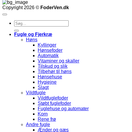
Copyright 2026 ©
FoderVen.dk
Søg
efter:
Fugle og Fjerkræ
Høns
Kyllinger
Hønsefoder
Automatik
Vitaminer og skaller
Tilskud og slik
Tilbehør til høns
Hønsehuse
Hygiejne
Slagt
Vildtfugle
Vildtfuglefoder
Støbt fuglefoder
Fuglehuse og automater
Korn
Rene frø
Andre fugle
Ænder og gæs