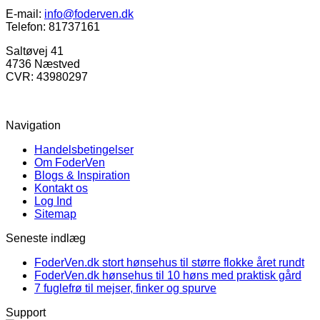
E-mail:
info@foderven.dk
Telefon: 81737161
Saltøvej 41
4736 Næstved
CVR: 43980297
Navigation
Handelsbetingelser
Om FoderVen
Blogs & Inspiration
Kontakt os
Log Ind
Sitemap
Seneste indlæg
FoderVen.dk stort hønsehus til større flokke året rundt
FoderVen.dk hønsehus til 10 høns med praktisk gård
7 fuglefrø til mejser, finker og spurve
Support