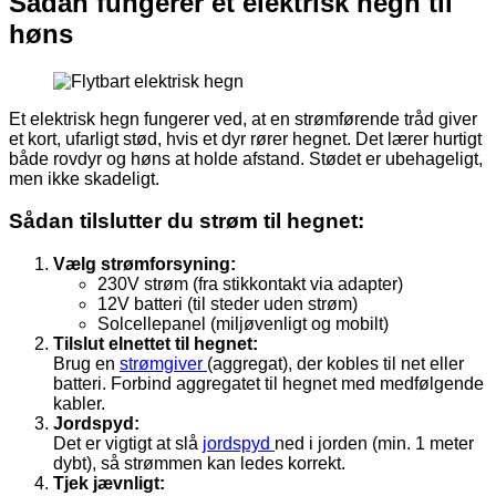
Sådan fungerer et elektrisk hegn til
høns
Et elektrisk hegn fungerer ved, at en strømførende tråd giver
et kort, ufarligt stød, hvis et dyr rører hegnet. Det lærer hurtigt
både rovdyr og høns at holde afstand. Stødet er ubehageligt,
men ikke skadeligt.
Sådan tilslutter du strøm til hegnet:
Vælg strømforsyning:
230V strøm (fra stikkontakt via adapter)
12V batteri (til steder uden strøm)
Solcellepanel (miljøvenligt og mobilt)
Tilslut elnettet til hegnet:
Brug en
strømgiver
(aggregat), der kobles til net eller
batteri. Forbind aggregatet til hegnet med medfølgende
kabler.
Jordspyd:
Det er vigtigt at slå
jordspyd
ned i jorden (min. 1 meter
dybt), så strømmen kan ledes korrekt.
Tjek jævnligt: