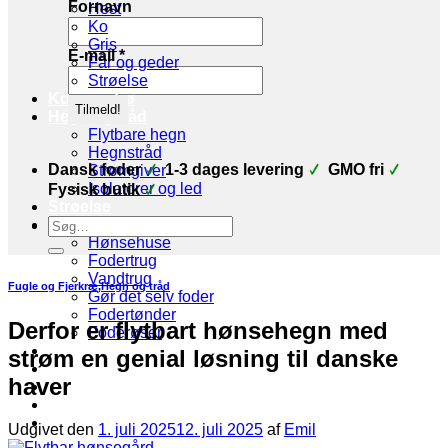
Fornavn
Hest
Ko
Gris
E-mail
*
Får og geder
Strøelse
Korn og frø
Hegn og tråd
Flytbare hegn
Hegnstråd
Dansk foder
1-3 dages levering
GMO fri
Strømgiver
Isolatorer og led
Fysisk butik
Strøelse
Søg
Stald udstyr
efter:
Hønsehuse
Fodertrug
Vandtrug
Fugle og Fjerkræ
,
Hegn og tråd
Gør det selv foder
Fodertønder
Derfor er flytbart hønsehegn med
Foderøser
Hygiejne
strøm en genial løsning til danske
Skadedyr
haver
Brands
Økologi
Tilbud
Udgivet den
1. juli 2025
12. juli 2025
af
Emil