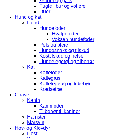
Ænder og gæs
Fugle i bur og voliere
Duer
Hund og kat
Hund
Hundefoder
Hvalpefoder
Voksen hundefoder
Pels og pleje
Hundesnaks og tilskud
Kosttilskud og helse
Hundelegetøj og tilbehør
Kat
Kattefoder
Kattegrus
Kattelegetøj og tilbehør
Kradsetræ
Gnaver
Kanin
Kaninfoder
Tilbehør til kaniner
Hamster
Marsvin
Hov- og Klovdyr
Hest