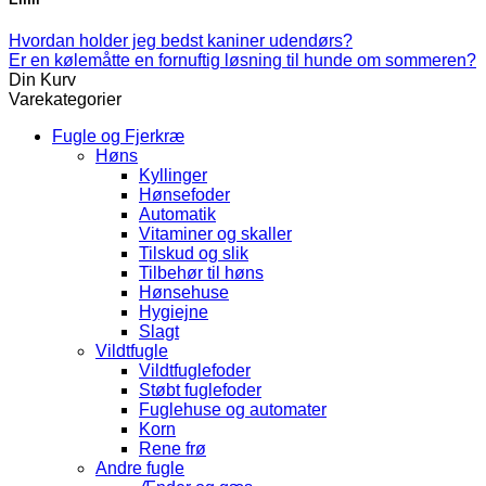
Hvordan holder jeg bedst kaniner udendørs?
Er en kølemåtte en fornuftig løsning til hunde om sommeren?
Din Kurv
Varekategorier
Fugle og Fjerkræ
Høns
Kyllinger
Hønsefoder
Automatik
Vitaminer og skaller
Tilskud og slik
Tilbehør til høns
Hønsehuse
Hygiejne
Slagt
Vildtfugle
Vildtfuglefoder
Støbt fuglefoder
Fuglehuse og automater
Korn
Rene frø
Andre fugle