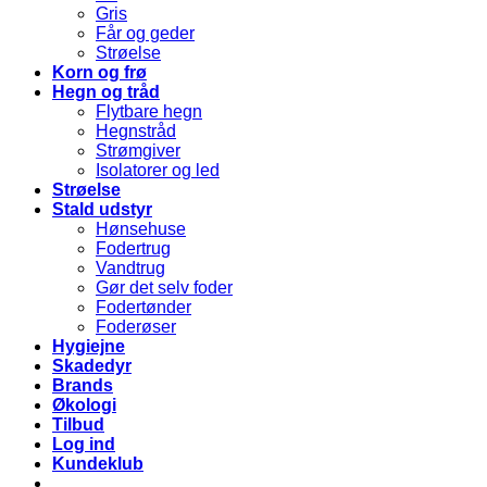
Gris
Får og geder
Strøelse
Korn og frø
Hegn og tråd
Flytbare hegn
Hegnstråd
Strømgiver
Isolatorer og led
Strøelse
Stald udstyr
Hønsehuse
Fodertrug
Vandtrug
Gør det selv foder
Fodertønder
Foderøser
Hygiejne
Skadedyr
Brands
Økologi
Tilbud
Log ind
Kundeklub