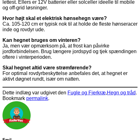
lettest. Ellers er 12V batterier eller solceller ideelle til mobile
og off-grid løsninger.
Hvor højt skal et elektrisk hønsehegn være?
Ca. 105-120 cm er typisk nok til at holde de fleste hønseracer
inde og rovdyr ude.
Kan hegnet bruges om vinteren?
Ja, men vær opmærksom på, at frost kan påvirke
jordforbindelsen. Brug længere jordspyd og tjek spændingen
oftere i vinterperioden.
Skal hegnet altid være strømførende?
For optimal rovdyrbeskyttelse anbefales det, at hegnet er
aktivt døgnet rundt, især om natten.
Dette indlæg var udgivet den
Fugle og Fjerkræ
,
Hegn og tråd
.
Bookmark
permalink
.
Emil