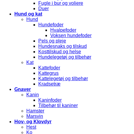
Fugle i bur og voliere
Duer
Hund og kat
Hund
Hundefoder
Hvalpefoder
Voksen hundefoder
Pels og pleje
Hundesnaks og tilskud
Kosttilskud og helse
Hundelegetøj og tilbehør
Kat
Kattefoder
Kattegrus
Kattelegetøj og tilbehør
Kradsetræ
Gnaver
Kanin
Kaninfoder
Tilbehør til kaniner
Hamster
Marsvin
Hov- og Klovdyr
Hest
Ko