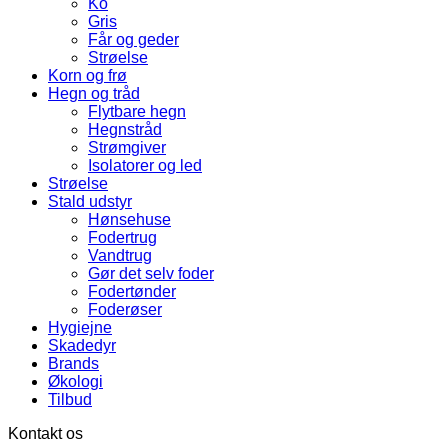
Ko
Gris
Får og geder
Strøelse
Korn og frø
Hegn og tråd
Flytbare hegn
Hegnstråd
Strømgiver
Isolatorer og led
Strøelse
Stald udstyr
Hønsehuse
Fodertrug
Vandtrug
Gør det selv foder
Fodertønder
Foderøser
Hygiejne
Skadedyr
Brands
Økologi
Tilbud
Kontakt os