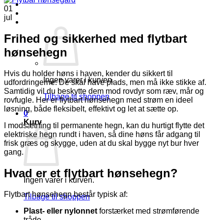
Log ind
01
jul
Kurv /
kr.
0,00
0
Frihed og sikkerhed med flytbart
hønsehegn
Hvis du holder høns i haven, kender du sikkert til
Ingen varer i kurven.
udfordringerne: De skal have plads, men må ikke stikke af.
Samtidig vil du beskytte dem mod rovdyr som ræv, mår og
Tilbage til shoppen
rovfugle. Her er flytbart hønsehegn med strøm en ideel
løsning, både fleksibelt, effektivt og let at sætte op.
0
Kurv
I modsætning til permanente hegn, kan du hurtigt flytte det
elektriske hegn rundt i haven, så dine høns får adgang til
frisk græs og skygge, uden at du skal bygge nyt bur hver
gang.
Hvad er et flytbart hønsehegn?
Ingen varer i kurven.
Flytbart hønsehegn består typisk af:
Tilbage til shoppen
Plast- eller nylonnet
forstærket med strømførende
tråde