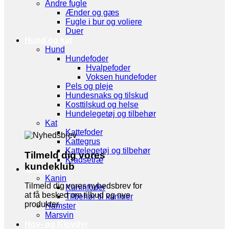
Andre fugle
Ænder og gæs
Fugle i bur og voliere
Duer
Hund og kat
Hund
Hundefoder
Hvalpefoder
Voksen hundefoder
Pels og pleje
Hundesnaks og tilskud
Kosttilskud og helse
Hundelegetøj og tilbehør
Kat
Kattefoder
Kattegrus
Kattelegetøj og tilbehør
Tilmeld dig vores
Kradsetræ
kundeklub
Gnaver
Kanin
Tilmeld dig vores nyhedsbrev for
Kaninfoder
at få besked om tilbud og nye
Tilbehør til kaniner
produkter.
Hamster
Marsvin
Hov- og Klovdyr