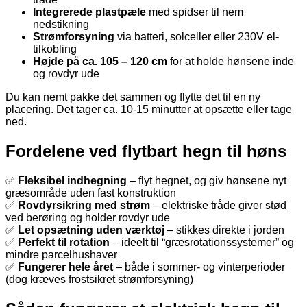
Integrerede plastpæle
med spidser til nem
nedstikning
Strømforsyning
via batteri, solceller eller 230V el-
tilkobling
Højde på ca. 105 – 120 cm
for at holde hønsene inde
og rovdyr ude
Du kan nemt pakke det sammen og flytte det til en ny
placering. Det tager ca. 10-15 minutter at opsætte eller tage
ned.
Fordelene ved flytbart hegn til høns
✅
Fleksibel indhegning
– flyt hegnet, og giv hønsene nyt
græsområde uden fast konstruktion
✅
Rovdyrsikring med strøm
– elektriske tråde giver stød
ved berøring og holder rovdyr ude
✅
Let opsætning uden værktøj
– stikkes direkte i jorden
✅
Perfekt til rotation
– ideelt til “græsrotationssystemer” og
mindre parcelhushaver
✅
Fungerer hele året
– både i sommer- og vinterperioder
(dog kræves frostsikret strømforsyning)