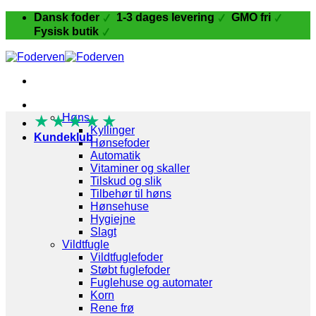
Fortsæt
Dansk foder
1-3 dages levering
GMO fri
til
Fysisk butik
indhold
Fugle og Fjerkræ
★
★
Høns
★
★
★
Kyllinger
Kundeklub
Hønsefoder
Automatik
Vitaminer og skaller
Tilskud og slik
Tilbehør til høns
Hønsehuse
Hygiejne
Slagt
Vildtfugle
Vildtfuglefoder
Støbt fuglefoder
Fuglehuse og automater
Korn
Rene frø