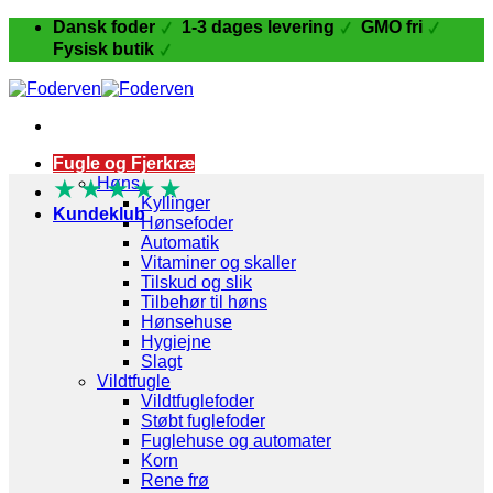
Fortsæt
Dansk foder
1-3 dages levering
GMO fri
til
Fysisk butik
indhold
Fugle og Fjerkræ
★
★
Høns
★
★
★
Kyllinger
Kundeklub
Hønsefoder
Automatik
Vitaminer og skaller
Tilskud og slik
Tilbehør til høns
Hønsehuse
Hygiejne
Slagt
Vildtfugle
Vildtfuglefoder
Støbt fuglefoder
Fuglehuse og automater
Korn
Rene frø