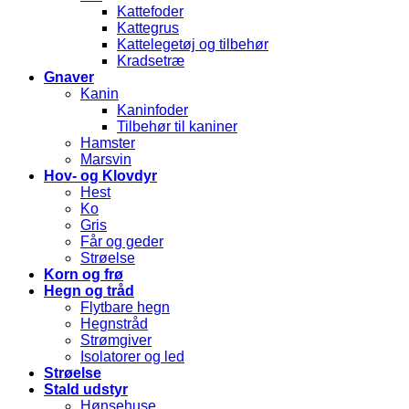
Kattefoder
Kattegrus
Kattelegetøj og tilbehør
Kradsetræ
Gnaver
Kanin
Kaninfoder
Tilbehør til kaniner
Hamster
Marsvin
Hov- og Klovdyr
Hest
Ko
Gris
Får og geder
Strøelse
Korn og frø
Hegn og tråd
Flytbare hegn
Hegnstråd
Strømgiver
Isolatorer og led
Strøelse
Stald udstyr
Hønsehuse