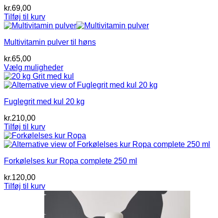
kr.
69,00
Tilføj til kurv
Multivitamin pulver til høns
kr.
65,00
Vælg muligheder
Dette
vare
har
Fuglegrit med kul 20 kg
flere
varianter.
kr.
210,00
Mulighederne
Tilføj til kurv
kan
vælges
på
varesiden
Forkølelses kur Ropa complete 250 ml
kr.
120,00
Tilføj til kurv