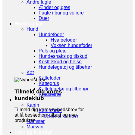
Andre fugle
Ænder og gæs
Fugle i bur og voliere
Duer
Hund og kat
Hund
Hundefoder
Hvalpefoder
Voksen hundefoder
Pels og pleje
Hundesnaks og tilskud
Kosttilskud og helse
Hundelegetøj og tilbehør
Kat
Kattefoder
Kattegrus
Kattelegetøj og tilbehør
Tilmeld dig vores
Kradsetræ
kundeklub
Gnaver
Kanin
Tilmeld dig vores nyhedsbrev for
Kaninfoder
at få besked om tilbud og nye
Tilbehør til kaniner
produkter.
Hamster
Marsvin
Hov- og Klovdyr