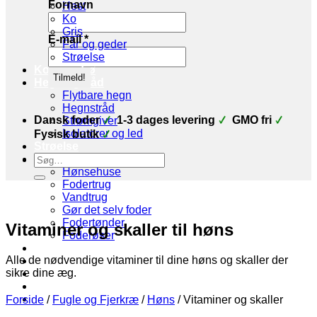
Fornavn
Hest
Ko
Gris
E-mail
*
Får og geder
Strøelse
Korn og frø
Hegn og tråd
Flytbare hegn
Hegnstråd
Dansk foder
1-3 dages levering
GMO fri
Strømgiver
Isolatorer og led
Fysisk butik
Strøelse
Søg
Stald udstyr
efter:
Hønsehuse
Fodertrug
Vandtrug
Gør det selv foder
Fodertønder
Vitaminer og skaller til høns
Foderøser
Hygiejne
Alle de nødvendige vitaminer til dine høns og skaller der
Skadedyr
sikre dine æg.
Brands
Økologi
Tilbud
Forside
/
Fugle og Fjerkræ
/
Høns
/
Vitaminer og skaller