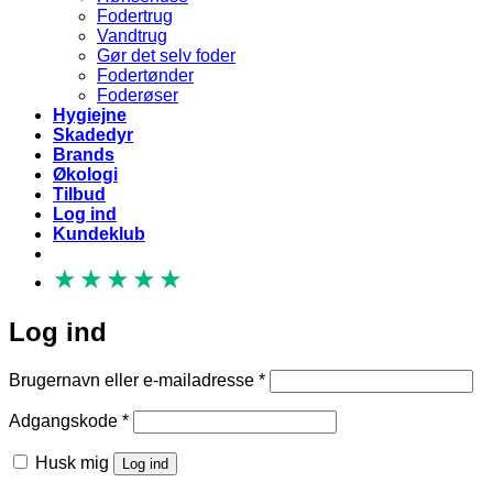
Fodertrug
Vandtrug
Gør det selv foder
Fodertønder
Foderøser
Hygiejne
Skadedyr
Brands
Økologi
Tilbud
Log ind
Kundeklub
★
★
★
★
★
Log ind
Påkrævet
Brugernavn eller e-mailadresse
*
Påkrævet
Adgangskode
*
Husk mig
Log ind