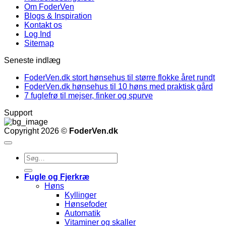
Om FoderVen
Blogs & Inspiration
Kontakt os
Log Ind
Sitemap
Seneste indlæg
FoderVen.dk stort hønsehus til større flokke året rundt
FoderVen.dk hønsehus til 10 høns med praktisk gård
7 fuglefrø til mejser, finker og spurve
Support
Copyright 2026 ©
FoderVen.dk
Søg
efter:
Fugle og Fjerkræ
Høns
Kyllinger
Hønsefoder
Automatik
Vitaminer og skaller