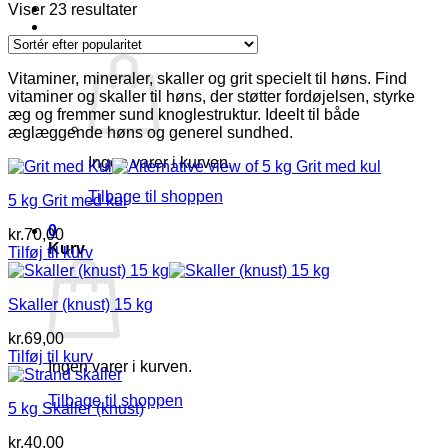
Log ind
Sorteret
Viser 23 resultater
efter
Kurv /
kr.
0,00
0
popularitet
Vitaminer, mineraler, skaller og grit specielt til høns. Find
vitaminer og skaller til høns, der støtter fordøjelsen, styrke
æg og fremmer sund knoglestruktur. Ideelt til både
æglæggende høns og generel sundhed.
Ingen varer i kurven.
Tilbage til shoppen
5 kg Grit med kul
0
kr.
70,00
Kurv
Tilføj til kurv
Skaller (knust) 15 kg
kr.
69,00
Tilføj til kurv
Ingen varer i kurven.
Tilbage til shoppen
5 kg Skaller (knust)
kr.
40,00