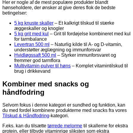
Her er nogle af de mest populære produkter blandt
hønseholdere, der ønsker at give deres flok de bedste
betingelser:
5 kg knuste skaller
– Et kalkrigt tilskud til stærke
æggeskaller og knogler
5 kg grit med kul
– Grit til fordøjelse kombineret med kul
for tarmbalance
Levertran 500 ml
– Naturlig kilde til A- og D-vitamin,
understøtter æglægning og immunforsvar
Hvidløgssaft 500 ml
– Styrker immunforsvaret og
fremmer god tarmflora
Multivitamin-pulver til høns
– Komplet vitamintilskud til
brug i drikkevand
Kombiner med snacks og
håndfodring
Selvom fokus i denne kategori er sundhed og funktion, kan
du med fordel kombinere produkterne med snacks fra vores
Tilskud & Håndfodring
-kategori.
F.eks. kan du tilsætte
tørrede melorme
til skallerne for ekstra
protein, eller tilbyde vitaminrige sliksten som ekstra