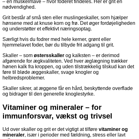
– en muskelmave – hvor foderet findeles. Her er grit en
nødvendighed.
Grit består af små sten eller muslingeskaller, som hjælper
hønsene med at knuse korn og frø. Det øger fordøjeligheden
og understøtter et effektivt næringsoptag.
Særligt hvis du fodrer med hele kerner, grønt eller
hjemmelavet foder, bør du tilbyde frit adgang til grit.
Skaller – som
østersskaller
og kalksten – er derimod
afgørende for ægkvaliteten. Ved hver æglægning trækker
hønen kalk fra kroppen, og uden tilstrækkelig tilskud kan det
føre til bløde æggeskaller, svage knogler og
helbredsproblemer.
Skaller sikrer, at æggene får en hård, beskyttende overflade
og bidrager til den generelle knoglestyrke.
Vitaminer og mineraler – for
immunforsvar, vækst og trivsel
Ud over skaller og grit er det vigtigt at tilføre
vitaminer og
mineraler
, især i perioder med fældning, stress eller lavt