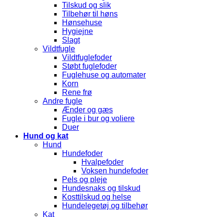
Tilskud og slik
Tilbehør til høns
Hønsehuse
Hygiejne
Slagt
Vildtfugle
Vildtfuglefoder
Støbt fuglefoder
Fuglehuse og automater
Korn
Rene frø
Andre fugle
Ænder og gæs
Fugle i bur og voliere
Duer
Hund og kat
Hund
Hundefoder
Hvalpefoder
Voksen hundefoder
Pels og pleje
Hundesnaks og tilskud
Kosttilskud og helse
Hundelegetøj og tilbehør
Kat