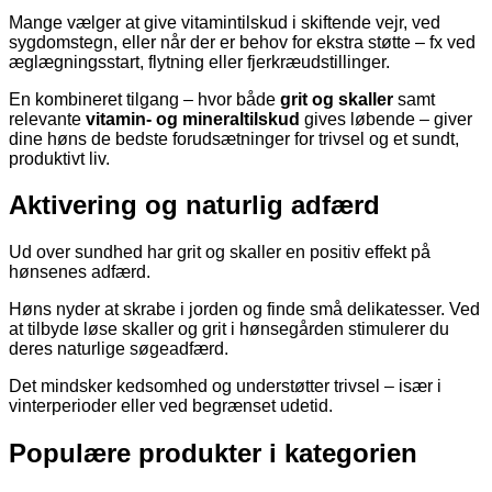
Mange vælger at give vitamintilskud i skiftende vejr, ved
sygdomstegn, eller når der er behov for ekstra støtte – fx ved
æglægningsstart, flytning eller fjerkræudstillinger.
En kombineret tilgang – hvor både
grit og skaller
samt
relevante
vitamin- og mineraltilskud
gives løbende – giver
dine høns de bedste forudsætninger for trivsel og et sundt,
produktivt liv.
Aktivering og naturlig adfærd
Ud over sundhed har grit og skaller en positiv effekt på
hønsenes adfærd.
Høns nyder at skrabe i jorden og finde små delikatesser. Ved
at tilbyde løse skaller og grit i hønsegården stimulerer du
deres naturlige søgeadfærd.
Det mindsker kedsomhed og understøtter trivsel – især i
vinterperioder eller ved begrænset udetid.
Populære produkter i kategorien