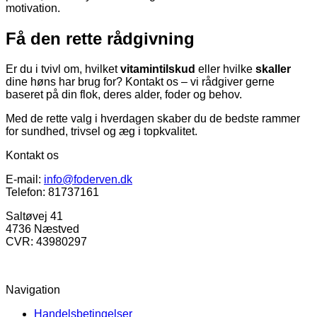
motivation.
Få den rette rådgivning
Er du i tvivl om, hvilket
vitamintilskud
eller hvilke
skaller
dine høns har brug for? Kontakt os – vi rådgiver gerne
baseret på din flok, deres alder, foder og behov.
Med de rette valg i hverdagen skaber du de bedste rammer
for sundhed, trivsel og æg i topkvalitet.
Kontakt os
E-mail:
info@foderven.dk
Telefon: 81737161
Saltøvej 41
4736 Næstved
CVR: 43980297
Navigation
Handelsbetingelser