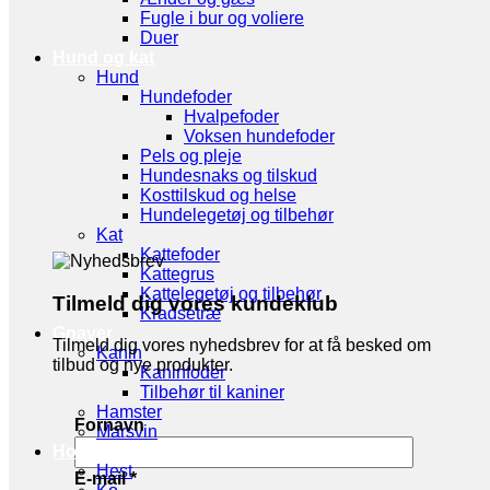
Fugle i bur og voliere
Duer
Hund og kat
Hund
Hundefoder
Hvalpefoder
Voksen hundefoder
Pels og pleje
Hundesnaks og tilskud
Kosttilskud og helse
Hundelegetøj og tilbehør
Kat
Kattefoder
Kattegrus
Kattelegetøj og tilbehør
Tilmeld dig vores kundeklub
Kradsetræ
Gnaver
Tilmeld dig vores nyhedsbrev for at få besked om
Kanin
tilbud og nye produkter.
Kaninfoder
Tilbehør til kaniner
Hamster
Fornavn
Marsvin
Hov- og Klovdyr
Hest
E-mail
*