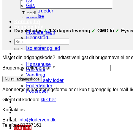
Ko
Gris
Får og geder
Strøelse
Korn og frø
Hegn og tråd
Dansk foder
1-3 dages levering
GMO fri
Fysis
Flytbare hegn
Hegnstråd
Søg
Strømgiver
efter:
Isolatorer og led
Strøelse
Mistet din adgangskode? Indtast venligst dit brugernavn eller e
Stald udstyr
Hønsehuse
Påkrævet
Brugernavn eller e-mail
*
Fodertrug
Vandtrug
Nulstil adgangskode
Gør det selv foder
Fodertønder
Abonnement håndteringsformular er kun tilgængelig for mail-li
Foderøser
Hygiejne
Glemt dit kodeord
klik her
Skadedyr
Brands
Kontakt os
Økologi
Tilbud
E-mail:
info@foderven.dk
Telefon: 81737161
Log ind