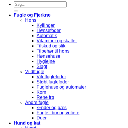
Søg
efter:
Fugle og Fjerkræ
Høns
Kyllinger
Hønsefoder
Automatik
Vitaminer og skaller
Tilskud og slik
Tilbehør til høns
Hønsehuse
Hygiejne
Slagt
Vildtfugle
Vildtfuglefoder
Støbt fuglefoder
Fuglehuse og automater
Korn
Rene frø
Andre fugle
Ænder og gæs
Fugle i bur og voliere
Duer
Hund og kat