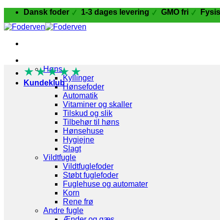
Fortsæt
Dansk foder
1-3 dages levering
GMO fri
Fysis
til
indhold
Fugle og Fjerkræ
★
★
Høns
★
★
★
Kyllinger
Kundeklub
Hønsefoder
Automatik
Vitaminer og skaller
Tilskud og slik
Tilbehør til høns
Hønsehuse
Hygiejne
Slagt
Vildtfugle
Vildtfuglefoder
Støbt fuglefoder
Fuglehuse og automater
Korn
Rene frø
Andre fugle
Ænder og gæs