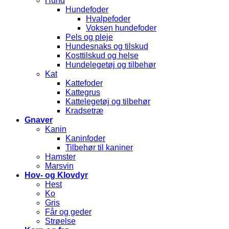
Hund
Hundefoder
Hvalpefoder
Voksen hundefoder
Pels og pleje
Hundesnaks og tilskud
Kosttilskud og helse
Hundelegetøj og tilbehør
Kat
Kattefoder
Kattegrus
Kattelegetøj og tilbehør
Kradsetræ
Gnaver
Kanin
Kaninfoder
Tilbehør til kaniner
Hamster
Marsvin
Hov- og Klovdyr
Hest
Ko
Gris
Får og geder
Strøelse