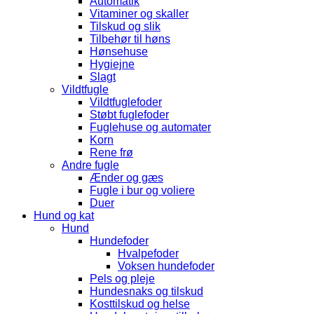
Automatik
Vitaminer og skaller
Tilskud og slik
Tilbehør til høns
Hønsehuse
Hygiejne
Slagt
Vildtfugle
Vildtfuglefoder
Støbt fuglefoder
Fuglehuse og automater
Korn
Rene frø
Andre fugle
Ænder og gæs
Fugle i bur og voliere
Duer
Hund og kat
Hund
Hundefoder
Hvalpefoder
Voksen hundefoder
Pels og pleje
Hundesnaks og tilskud
Kosttilskud og helse