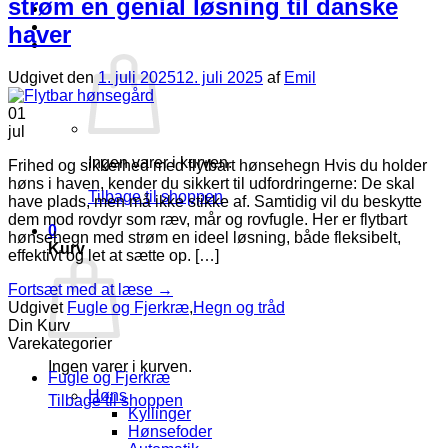
strøm en genial løsning til danske
Log ind
haver
Kurv /
kr.
0,00
0
Udgivet den
1. juli 2025
12. juli 2025
af
Emil
01
jul
Ingen varer i kurven.
Frihed og sikkerhed med flytbart hønsehegn Hvis du holder
høns i haven, kender du sikkert til udfordringerne: De skal
Tilbage til shoppen
have plads, men må ikke stikke af. Samtidig vil du beskytte
dem mod rovdyr som ræv, mår og rovfugle. Her er flytbart
0
hønsehegn med strøm en ideel løsning, både fleksibelt,
Kurv
effektivt og let at sætte op. […]
Fortsæt med at læse
→
Udgivet
Fugle og Fjerkræ
,
Hegn og tråd
Din Kurv
Varekategorier
Ingen varer i kurven.
Fugle og Fjerkræ
Høns
Tilbage til shoppen
Kyllinger
Hønsefoder