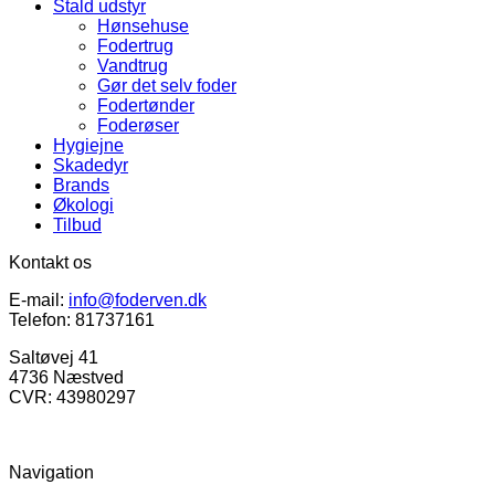
Stald udstyr
Hønsehuse
Fodertrug
Vandtrug
Gør det selv foder
Fodertønder
Foderøser
Hygiejne
Skadedyr
Brands
Økologi
Tilbud
Kontakt os
E-mail:
info@foderven.dk
Telefon: 81737161
Saltøvej 41
4736 Næstved
CVR: 43980297
Navigation