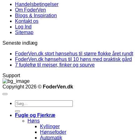
Handelsbetingelser
Om FoderVen
Blogs & Inspiration
Kontakt os
Log Ind
Sitemap
Seneste indlæg
FoderVen.dk stort hønsehus til større flokke året rundt
FoderVen.dk hønsehus til 10 høns med praktisk gård
7 fuglefrø til mejser, finker og spurve
Support
Copyright 2026 ©
FoderVen.dk
Søg
efter:
Fugle og Fjerkræ
Høns
Kyllinger
Hønsefoder
Automatik