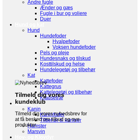
Andre fugle
Ænder og gæs
Fugle i bur og voliere
Duer
Hund og kat
Hund
Hundefoder
Hvalpefoder
Voksen hundefoder
Pels og pleje
Hundesnaks og tilskud
Kosttilskud og helse
Hundelegetøj og tilbehør
Kat
Kattefoder
Kattegrus
Kattelegetøj og tilbehør
Tilmeld dig vores
Kradsetræ
kundeklub
Gnaver
Kanin
Tilmeld dig vores nyhedsbrev for
Kaninfoder
at få besked om tilbud og nye
Tilbehør til kaniner
produkter.
Hamster
Marsvin
Hov- og Klovdyr