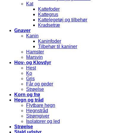
Kat
Kattefoder
Kattegrus
Kattelegetøj og tilbehør
Kradsetræ
Gnaver
Kanin
Kaninfoder
Tilbehør til kaniner
Hamster
Marsvin
Hov- og Klovdyr
Hest
Ko
Gris
Får og geder
Strøelse
Korn og frø
Hegn og tråd
Flytbare hegn
Hegnstråd
Strømgiver
Isolatorer og led
Strøelse
Stald udstyr