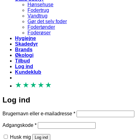
Hønsehuse
Fodertrug
Vandtrug
Gør det selv foder
Fodertønder
Foderøser
Hygiejne
Skadedyr
Brands
Økologi
Tilbud
Log ind
Kundeklub
★
★
★
★
★
Log ind
Påkrævet
Brugernavn eller e-mailadresse
*
Påkrævet
Adgangskode
*
Husk mig
Log ind