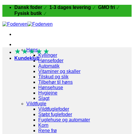
Fortsæt
Dansk foder
1-3 dages levering
GMO fri
til
Fysisk butik
indhold
Fugle og Fjerkræ
★
★
Høns
★
★
★
Kyllinger
Kundeklub
Hønsefoder
Automatik
Vitaminer og skaller
Tilskud og slik
Tilbehør til høns
Hønsehuse
Hygiejne
Slagt
Vildtfugle
Vildtfuglefoder
Støbt fuglefoder
Fuglehuse og automater
Korn
Rene frø