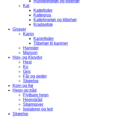
Hundelegetøj og tilbehør
Kat
Kattefoder
Kattegrus
Kattelegetøj og tilbehør
Kradsetræ
Gnaver
Kanin
Kaninfoder
Tilbehør til kaniner
Hamster
Marsvin
Hov- og Klovdyr
Hest
Ko
Gris
Får og geder
Strøelse
Korn og frø
Hegn og tråd
Flytbare hegn
Hegnstråd
Strømgiver
Isolatorer og led
Strøelse