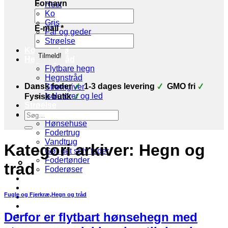
Fornavn
Hest
Ko
Gris
E-mail
*
Får og geder
Strøelse
Korn og frø
Hegn og tråd
Flytbare hegn
Hegnstråd
Dansk foder
1-3 dages levering
GMO fri
Strømgiver
Isolatorer og led
Fysisk butik
Strøelse
Søg
Stald udstyr
efter:
Hønsehuse
Fodertrug
Vandtrug
Kategori arkiver:
Hegn og
Gør det selv foder
Fodertønder
tråd
Foderøser
Hygiejne
Skadedyr
Fugle og Fjerkræ
,
Hegn og tråd
Brands
Økologi
Derfor er flytbart hønsehegn med
Tilbud