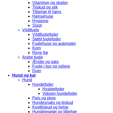
Vitaminer og skaller
Tilskud og slik
Tilbehør til høns
Hønsehuse
Hygiejne
Slagt
Vildtfugle
Vildtfuglefoder
Støbt fuglefoder
Fuglehuse og automater
Korn
Rene frø
Andre fugle
Ænder og gæs
Fugle i bur og voliere
Duer
Hund og kat
Hund
Hundefoder
Hvalpefoder
Voksen hundefoder
Pels og pleje
Hundesnaks og tilskud
Kosttilskud og helse
Hundelegetøj og tilbehør