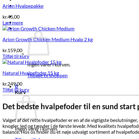
Tilbud
Arion Hvalpepakke
Log ind
kr.
45,00
Læs mere
Kurv /
kr.
0,00
0
Arion Growth Chicken Medium Hvalp 2 kg
kr.
159,00
Tilføj til kurv
Ingen varer i kurven.
Natural Hvalpefoder 15 kg
Tilbage til shoppen
kr.
249,00
0
Tilføj til kurv
Kurv
Det bedste hvalpefoder til en sund start 
Valget af det rette hvalpefoder er en af de vigtigste beslutning
knogler, led og tænder i de første leveår. Med kvalitets hvalpefode
Ingen varer i kurven.
balance. Hos os finder du et nøje udvalgt sortiment af hvalpefode