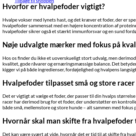
Tilbage til shoppen
Hvorfor er hvalpefoder vigtigt?
Hvalpe vokser med lynets hast, og det kræver et foder, der er spe
hvalpefoder sammensat med en højere koncentration af proteiner, 
hvalpefoder sikrer også et stærkt immunforsvar og en sund fordøje
Nøje udvalgte mærker med fokus på kval
Hos os finder du ikke et uoverskueligt stort udvalg, men derimod 
kvalitet, gode råvarer og ernæringsmæssige balance. Det betyder, 
kigger vi på både ingredienser, fordøjelighed og hvalpens langsigt
Hvalpefoder tilpasset små og store racer
Det er vigtigt at vælge et foder, der passer til din hvalps størrels
racer har derimod brug for et foder, der understøtter en kontrolle
både små, mellemstore og store hunde – alt sammen med fokus p
Hvornår skal man skifte fra hvalpefoder 
Det kan være svært at vide, hvornår det er tid til at skifte fra 