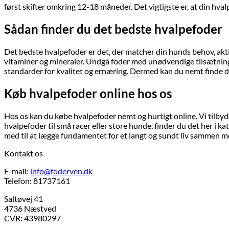
først skifter omkring 12-18 måneder. Det vigtigste er, at din hva
Sådan finder du det bedste hvalpefoder
Det bedste hvalpefoder er det, der matcher din hunds behov, aktiv
vitaminer og mineraler. Undgå foder med unødvendige tilsætningsst
standarder for kvalitet og ernæring. Dermed kan du nemt finde d
Køb hvalpefoder online hos os
Hos os kan du købe hvalpefoder nemt og hurtigt online. Vi tilbyd
hvalpefoder til små racer eller store hunde, finder du det her i 
med til at lægge fundamentet for et langt og sundt liv sammen m
Kontakt os
E-mail:
info@foderven.dk
Telefon: 81737161
Saltøvej 41
4736 Næstved
CVR: 43980297