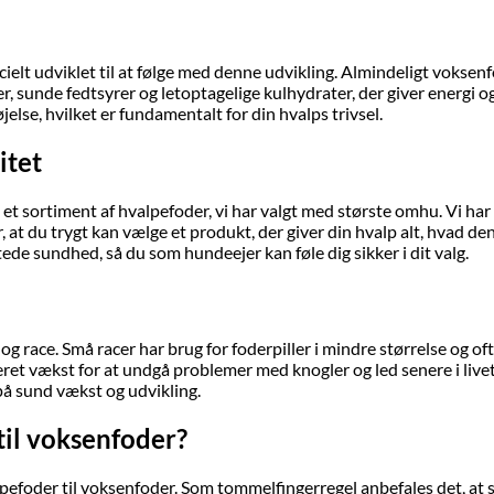
cielt udviklet til at følge med denne udvikling. Almindeligt vokse
sunde fedtsyrer og letoptagelige kulhydrater, der giver energi og s
lse, hvilket er fundamentalt for din hvalps trivsel.
itet
et sortiment af hvalpefoder, vi har valgt med største omhu. Vi har
at du trygt kan vælge et produkt, der giver din hvalp alt, hvad den
ede sundhed, så du som hundeejer kan føle dig sikker i dit valg.
e og race. Små racer har brug for foderpiller i mindre størrelse og of
ret vækst for at undgå problemer med knogler og led senere i livet. 
å sund vækst og udvikling.
til voksenfoder?
hvalpefoder til voksenfoder. Som tommelfingerregel anbefales det, a