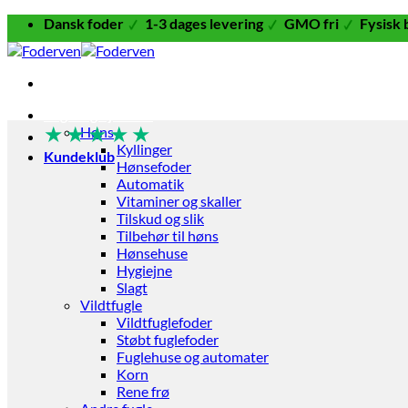
Fortsæt
Dansk foder
1-3 dages levering
GMO fri
Fysisk 
til
indhold
Fugle og Fjerkræ
★
★
★
★
★
Høns
Kyllinger
Kundeklub
Hønsefoder
Automatik
Vitaminer og skaller
Tilskud og slik
Tilbehør til høns
Hønsehuse
Hygiejne
Slagt
Vildtfugle
Vildtfuglefoder
Støbt fuglefoder
Fuglehuse og automater
Korn
Rene frø