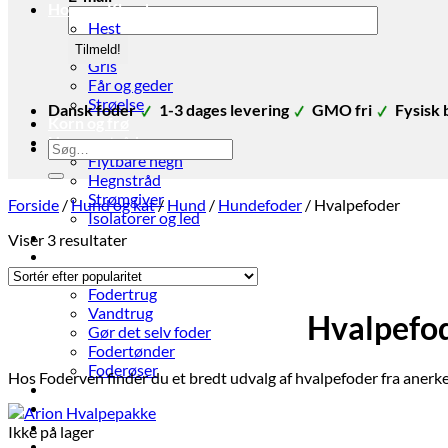
Hov- og Klovdyr
Hest
Ko
Gris
Får og geder
Strøelse
Dansk foder
1-3 dages levering
GMO fri
Fysisk 
Korn og frø
Hegn og tråd
Søg
Flytbare hegn
efter:
Hegnstråd
Strømgiver
Forside
/
Hund og kat
/
Hund
/
Hundefoder
/
Hvalpefoder
Isolatorer og led
Strøelse
Sorteret
Viser 3 resultater
Stald udstyr
efter
Hønsehuse
popularitet
Fodertrug
Vandtrug
Hvalpefod
Gør det selv foder
Fodertønder
Foderøser
Hos Foderven finder du et bredt udvalg af hvalpefoder fra anerkend
Hygiejne
Skadedyr
Brands
Ikke på lager
Økologi