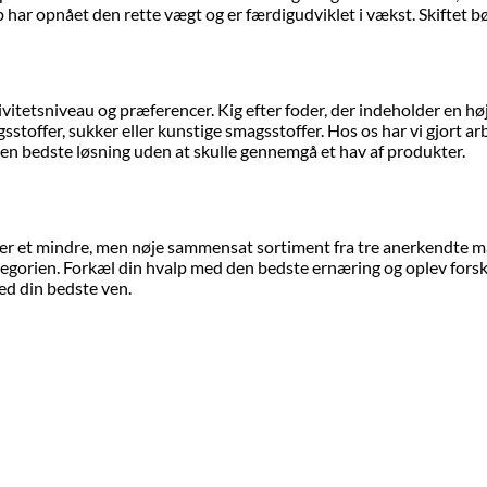
lp har opnået den rette vægt og er færdigudviklet i vækst. Skiftet 
itetsniveau og præferencer. Kig efter foder, der indeholder en høj 
offer, sukker eller kunstige smagsstoffer. Hos os har vi gjort arbe
en bedste løsning uden at skulle gennemgå et hav af produkter.
er et mindre, men nøje sammensat sortiment fra tre anerkendte mær
kategorien. Forkæl din hvalp med den bedste ernæring og oplev forske
ed din bedste ven.