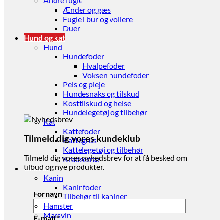
Andre fugle
Ænder og gæs
Fugle i bur og voliere
Duer
Hund og kat
Hund
Hundefoder
Hvalpefoder
Voksen hundefoder
Pels og pleje
Hundesnaks og tilskud
Kosttilskud og helse
Hundelegetøj og tilbehør
Kat
Kattefoder
Tilmeld dig vores kundeklub
Kattegrus
Kattelegetøj og tilbehør
Tilmeld dig vores nyhedsbrev for at få besked om
Kradsetræ
tilbud og nye produkter.
Gnaver
Kanin
Kaninfoder
Fornavn
Tilbehør til kaniner
Hamster
Marsvin
E-mail
*