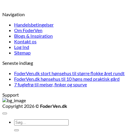
Navigation
Handelsbetingelser
Om FoderVen
Blogs & Inspiration
Kontakt os
Log Ind
Sitemap
Seneste indlæg
FoderVen.dk stort hønsehus til større flokke året rundt
FoderVen.dk hønsehus til 10 høns med praktisk gård
7 fuglefrø til mejser, finker og spurve
Support
Copyright 2026 ©
FoderVen.dk
Søg
efter: