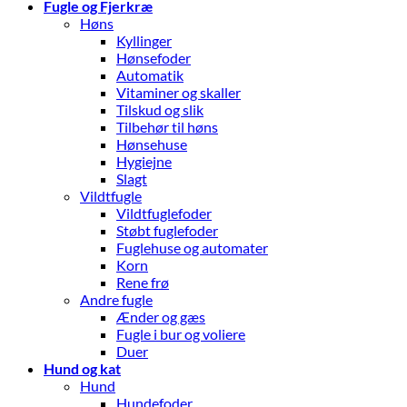
Fugle og Fjerkræ
Høns
Kyllinger
Hønsefoder
Automatik
Vitaminer og skaller
Tilskud og slik
Tilbehør til høns
Hønsehuse
Hygiejne
Slagt
Vildtfugle
Vildtfuglefoder
Støbt fuglefoder
Fuglehuse og automater
Korn
Rene frø
Andre fugle
Ænder og gæs
Fugle i bur og voliere
Duer
Hund og kat
Hund
Hundefoder