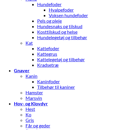
Hundefoder
Hvalpefoder
Voksen hundefoder
Pels og pleje
Hundesnaks og tilskud
Kosttilskud og helse
Hundelegetøj og tilbehør
Kat
Kattefoder
Kattegrus
Kattelegetøj og tilbehør
Kradsetræ
Gnaver
Kanin
Kaninfoder
Tilbehør til kaniner
Hamster
Marsvin
Hov- og Klovdyr
Hest
Ko
Gris
Får og geder