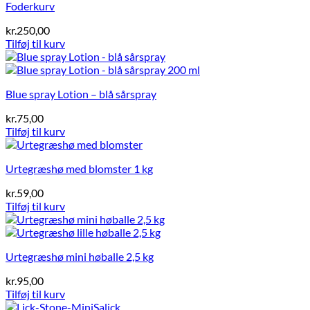
Foderkurv
kr.
250,00
Tilføj til kurv
Blue spray Lotion – blå sårspray
kr.
75,00
Tilføj til kurv
Urtegræshø med blomster 1 kg
kr.
59,00
Tilføj til kurv
Urtegræshø mini høballe 2,5 kg
kr.
95,00
Tilføj til kurv