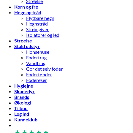
Strøelse
Korn og frø
Hegn og tråd
Flytbare hegn
Hegnstråd
Strømgiver
Isolatorer og led
Strøelse
Stald udstyr
Hønsehuse
Fodertrug
Vandtrug
Gør det selv foder
Fodertønder
Foderøser
Hygiejne
Skadedyr
Brands
Økologi
Tilbud
Log ind
Kundeklub
★
★
★
★
★