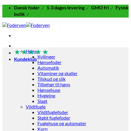
Fortsæt
Dansk foder
1-3 dages levering
GMO fri
Fysisk
til
butik
indhold
Fugle og Fjerkræ
★
★
★
★
★
Høns
Kyllinger
Kundeklub
Hønsefoder
Automatik
Vitaminer og skaller
Tilskud og slik
Tilbehør til høns
Hønsehuse
Hygiejne
Slagt
Vildtfugle
Vildtfuglefoder
Støbt fuglefoder
Fuglehuse og automater
Korn