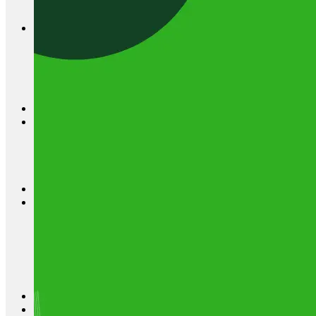
Hamster
Marsvin
Hov- og Klovdyr
Hest
Ko
Gris
Får og geder
Strøelse
Korn og frø
Hegn og tråd
Flytbare hegn
Hegnstråd
Strømgiver
Isolatorer og led
Strøelse
Stald udstyr
Hønsehuse
Fodertrug
Vandtrug
Gør det selv foder
Fodertønder
Foderøser
Hygiejne
Skadedyr