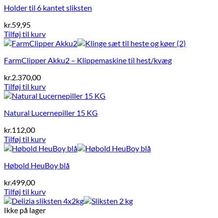
Holder til 6 kantet sliksten
kr.
59,95
Tilføj til kurv
FarmClipper Akku2 – Klippemaskine til hest/kvæg
kr.
2.370,00
Tilføj til kurv
Natural Lucernepiller 15 KG
kr.
112,00
Tilføj til kurv
Høbold HeuBoy blå
kr.
499,00
Tilføj til kurv
Ikke på lager