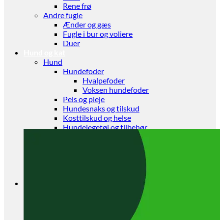
Rene frø
Andre fugle
Ænder og gæs
Fugle i bur og voliere
Duer
Hund og kat
Hund
Hundefoder
Hvalpefoder
Voksen hundefoder
Pels og pleje
Hundesnaks og tilskud
Kosttilskud og helse
Hundelegetøj og tilbehør
Kat
Kattefoder
Kattegrus
Kattelegetøj og tilbehør
Kradsetræ
Gnaver
Kanin
Kaninfoder
Tilbehør til kaniner