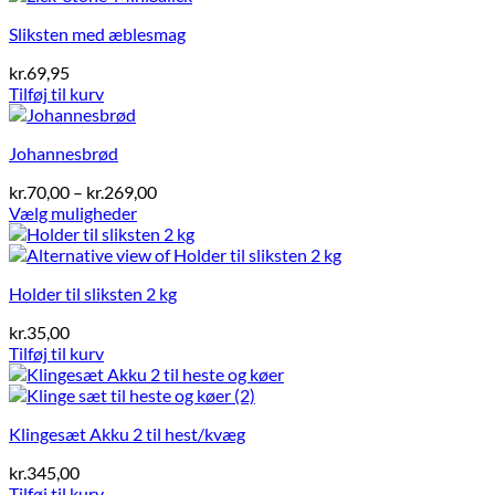
Sliksten med æblesmag
kr.
69,95
Tilføj til kurv
Johannesbrød
Prisinterval:
kr.
70,00
–
kr.
269,00
kr.70,00
Vælg muligheder
Dette
til
vare
kr.269,00
har
Holder til sliksten 2 kg
flere
varianter.
kr.
35,00
Mulighederne
Tilføj til kurv
kan
vælges
på
varesiden
Klingesæt Akku 2 til hest/kvæg
kr.
345,00
Tilføj til kurv