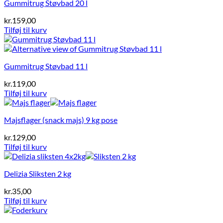
Gummitrug Støvbad 20 l
kr.
159,00
Tilføj til kurv
Gummitrug Støvbad 11 l
kr.
119,00
Tilføj til kurv
Majsflager (snack majs) 9 kg pose
kr.
129,00
Tilføj til kurv
Delizia Sliksten 2 kg
kr.
35,00
Tilføj til kurv