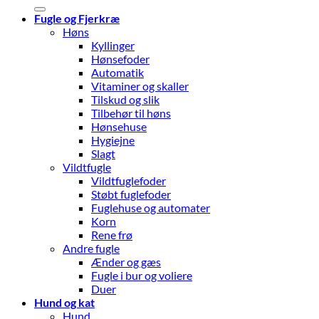
efter:
Fugle og Fjerkræ
Høns
Kyllinger
Hønsefoder
Automatik
Vitaminer og skaller
Tilskud og slik
Tilbehør til høns
Hønsehuse
Hygiejne
Slagt
Vildtfugle
Vildtfuglefoder
Støbt fuglefoder
Fuglehuse og automater
Korn
Rene frø
Andre fugle
Ænder og gæs
Fugle i bur og voliere
Duer
Hund og kat
Hund