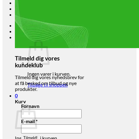
Brands
Økologi
Tilbud
Log ind
Kurv /
kr.
0,00
0
Tilmeld dig vores
kundeklub
Ingen varer i kurven.
Tilmeld dig vores nyhedsbrev for
at få besked om tilbud og nye
Tilbage til shoppen
produkter.
0
Kurv
Fornavn
E-mail
*
Ingen varer i kurven.