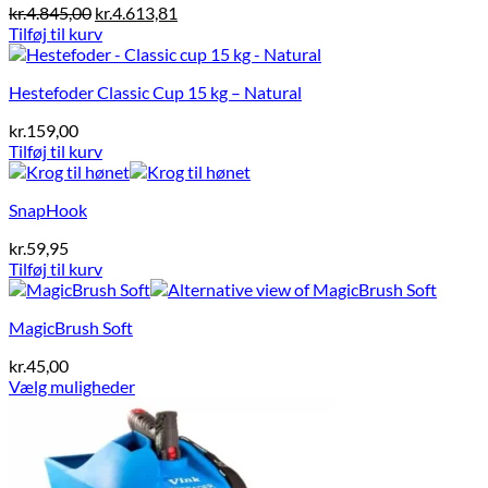
Den
Den
kr.
4.845,00
kr.
4.613,81
oprindelige
aktuelle
Tilføj til kurv
pris
pris
var:
er:
Hestefoder Classic Cup 15 kg – Natural
kr.4.845,00.
kr.4.613,81.
kr.
159,00
Tilføj til kurv
SnapHook
kr.
59,95
Tilføj til kurv
MagicBrush Soft
kr.
45,00
Vælg muligheder
Dette
vare
har
flere