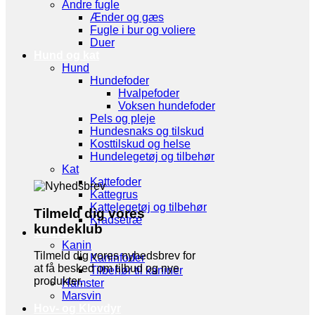
Andre fugle
Ænder og gæs
Fugle i bur og voliere
Duer
Hund og kat
Hund
Hundefoder
Hvalpefoder
Voksen hundefoder
Pels og pleje
Hundesnaks og tilskud
Kosttilskud og helse
Hundelegetøj og tilbehør
Kat
Kattefoder
Kattegrus
Kattelegetøj og tilbehør
Tilmeld dig vores
Kradsetræ
kundeklub
Gnaver
Kanin
Tilmeld dig vores nyhedsbrev for
Kaninfoder
at få besked om tilbud og nye
Tilbehør til kaniner
produkter.
Hamster
Marsvin
Hov- og Klovdyr