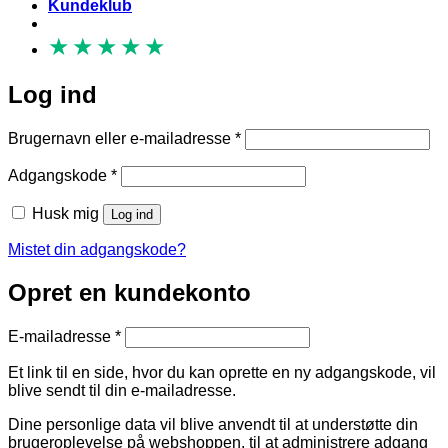
Kundeklub
★
★
★
★
★
Log ind
Påkrævet
Brugernavn eller e-mailadresse
*
Påkrævet
Adgangskode
*
Husk mig
Log ind
Mistet din adgangskode?
Opret en kundekonto
Påkrævet
E-mailadresse
*
Et link til en side, hvor du kan oprette en ny adgangskode, vil
blive sendt til din e-mailadresse.
Dine personlige data vil blive anvendt til at understøtte din
brugeroplevelse på webshoppen, til at administrere adgang