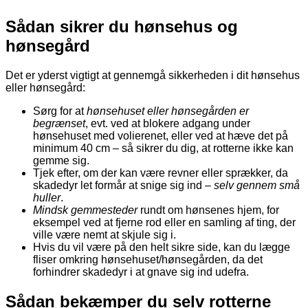
Sådan sikrer du hønsehus og
hønsegård
Det er yderst vigtigt at gennemgå sikkerheden i dit hønsehus
eller hønsegård:
Sørg for at
hønsehuset eller hønsegården er
begrænset
, evt. ved at blokere adgang under
hønsehuset med volierenet, eller ved at hæve det på
minimum 40 cm – så sikrer du dig, at rotterne ikke kan
gemme sig.
Tjek efter, om der kan være revner eller sprækker, da
skadedyr let formår at snige sig ind –
selv gennem små
huller
.
Mindsk gemmesteder
rundt om hønsenes hjem, for
eksempel ved at fjerne rod eller en samling af ting, der
ville være nemt at skjule sig i.
Hvis du vil være på den helt sikre side, kan du lægge
fliser omkring hønsehuset/hønsegården, da det
forhindrer skadedyr i at gnave sig ind udefra.
Sådan bekæmper du selv rotterne