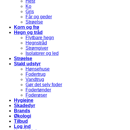
Hest
Ko
Gris
Får og geder
Strøelse
Korn og frø
Hegn og tråd
Flytbare hegn
Hegnstråd
Strømgiver
Isolatorer og led
Strøelse
Stald udstyr
Hønsehuse
Fodertrug
Vandtrug
Gør det selv foder
Fodertønder
Foderøser
Hygiejne
Skadedyr
Brands
Økologi
Tilbud
Log ind