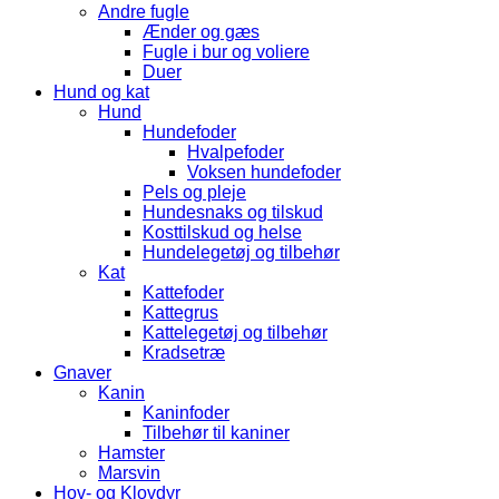
Andre fugle
Ænder og gæs
Fugle i bur og voliere
Duer
Hund og kat
Hund
Hundefoder
Hvalpefoder
Voksen hundefoder
Pels og pleje
Hundesnaks og tilskud
Kosttilskud og helse
Hundelegetøj og tilbehør
Kat
Kattefoder
Kattegrus
Kattelegetøj og tilbehør
Kradsetræ
Gnaver
Kanin
Kaninfoder
Tilbehør til kaniner
Hamster
Marsvin
Hov- og Klovdyr