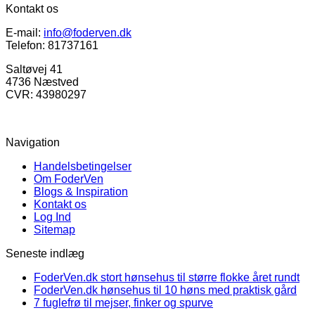
Kontakt os
E-mail:
info@foderven.dk
Telefon: 81737161
Saltøvej 41
4736 Næstved
CVR: 43980297
Navigation
Handelsbetingelser
Om FoderVen
Blogs & Inspiration
Kontakt os
Log Ind
Sitemap
Seneste indlæg
FoderVen.dk stort hønsehus til større flokke året rundt
FoderVen.dk hønsehus til 10 høns med praktisk gård
7 fuglefrø til mejser, finker og spurve