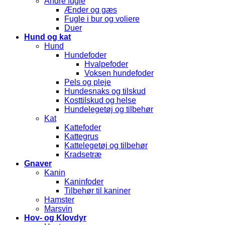
Andre fugle
Ænder og gæs
Fugle i bur og voliere
Duer
Hund og kat
Hund
Hundefoder
Hvalpefoder
Voksen hundefoder
Pels og pleje
Hundesnaks og tilskud
Kosttilskud og helse
Hundelegetøj og tilbehør
Kat
Kattefoder
Kattegrus
Kattelegetøj og tilbehør
Kradsetræ
Gnaver
Kanin
Kaninfoder
Tilbehør til kaniner
Hamster
Marsvin
Hov- og Klovdyr