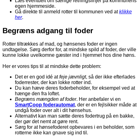
Læs eventuelt om særlige retningslinjer på kommunens
egen hjemmeside.
Gå direkte til anmeld rotter til kommunen ved at
klikke
her
.
Begræns adgang til foder
Rotter tiltrækkes af mad, og hønsenes foder er ingen
undtagelse. Sørg derfor for, at mindske spild af foder, der ville
kunne lokke uvelkomne gæster ind i hjemmet hos dine høns.
Her er vores tips til at mindske dette problem:
Det er en god idé at
feje jævnligt
, så der ikke efterlades
foderrester, der kan lokke rotter ind.
Du kan hæve deres foderbeholder, for eksempel ved at
hænge den fra loftet.
Begræns mængden af foder
. Her anbefaler vi en
SmartCoop foderautomat
, der er en fejlsikker måde at
undgå foder over alt i dit hønsehus.
Alternativt kan man sætte deres fodertrug på en bakke,
der gør det nemt at gøre rent.
Sørg for at hønsefoderet opbevares i en beholder, som
rotterne ikke kan gnave sig ind til.