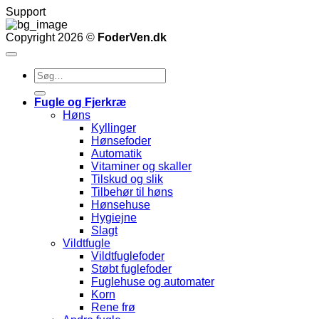
Support
Copyright 2026 ©
FoderVen.dk
Søg
efter:
Fugle og Fjerkræ
Høns
Kyllinger
Hønsefoder
Automatik
Vitaminer og skaller
Tilskud og slik
Tilbehør til høns
Hønsehuse
Hygiejne
Slagt
Vildtfugle
Vildtfuglefoder
Støbt fuglefoder
Fuglehuse og automater
Korn
Rene frø