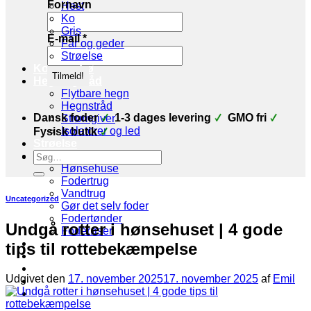
Fornavn
Hest
Ko
Gris
E-mail
*
Får og geder
Strøelse
Korn og frø
Hegn og tråd
Flytbare hegn
Hegnstråd
Dansk foder
1-3 dages levering
GMO fri
Strømgiver
Isolatorer og led
Fysisk butik
Strøelse
Søg
Stald udstyr
efter:
Hønsehuse
Fodertrug
Vandtrug
Uncategorized
Gør det selv foder
Fodertønder
Undgå rotter i hønsehuset | 4 gode
Foderøser
Hygiejne
tips til rottebekæmpelse
Skadedyr
Brands
Udgivet den
17. november 2025
17. november 2025
af
Emil
Økologi
Tilbud