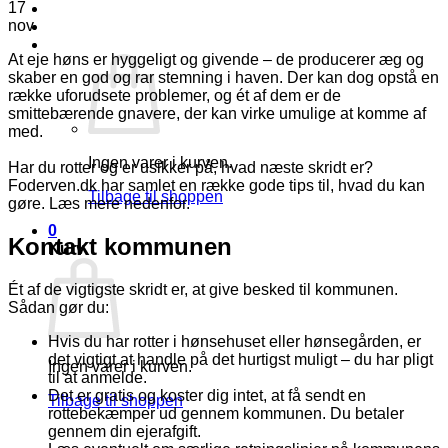
17
Log ind
nov
Kurv /
kr.
0,00
0
At eje høns er hyggeligt og givende – de producerer æg og
skaber en god og rar stemning i haven. Der kan dog opstå en
række uforudsete problemer, og ét af dem er de
smittebærende gnavere, der kan virke umulige at komme af
med.
Ingen varer i kurven.
Har du rotter og er usikker på, hvad næste skridt er?
Foderven.dk har samlet en række gode tips til, hvad du kan
Tilbage til shoppen
gøre. Læs mere nedenfor.
0
Kontakt kommunen
Kurv
Ét af de vigtigste skridt er, at give besked til kommunen.
Sådan gør du:
Hvis du har rotter i hønsehuset eller hønsegården, er
det vigtigt at handle på det hurtigst muligt – du har pligt
Ingen varer i kurven.
til at anmelde.
Det er gratis og koster dig intet, at få sendt en
Tilbage til shoppen
rottebekæmper ud gennem kommunen. Du betaler
gennem din ejerafgift.