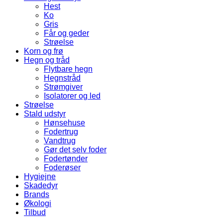
Hest
Ko
Gris
Får og geder
Strøelse
Korn og frø
Hegn og tråd
Flytbare hegn
Hegnstråd
Strømgiver
Isolatorer og led
Strøelse
Stald udstyr
Hønsehuse
Fodertrug
Vandtrug
Gør det selv foder
Fodertønder
Foderøser
Hygiejne
Skadedyr
Brands
Økologi
Tilbud