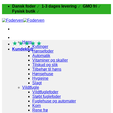
Fortsæt
Dansk foder
1-3 dages levering
GMO fri
til
Fysisk butik
indhold
Fugle og Fjerkræ
★
★
Høns
★
★
★
Kyllinger
Kundeklub
Hønsefoder
Automatik
Vitaminer og skaller
Tilskud og slik
Tilbehør til høns
Hønsehuse
Hygiejne
Slagt
Vildtfugle
Vildtfuglefoder
Støbt fuglefoder
Fuglehuse og automater
Korn
Rene frø