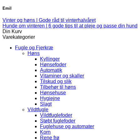
Emil
Vinter og høns | Gode råd til vinterhalvåret
Hunde om vinteren | 6 gode tips til at pleje og passe din hund
Din Kurv
Varekategorier
Fugle og Fjerkræ
Høns
Kyllinger
Hønsefoder
Automatik
Vitaminer og skaller
Tilskud og slik
Tilbehør til høns
Hønsehuse
Hygiejne
Slagt
Vildtfugle
Vildtfuglefoder
Støbt fuglefoder
Fuglehuse og automater
Korn
Rene frø