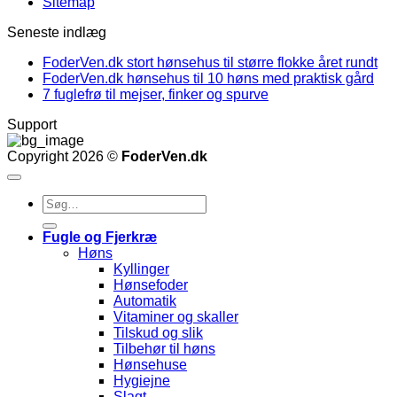
Sitemap
Seneste indlæg
FoderVen.dk stort hønsehus til større flokke året rundt
FoderVen.dk hønsehus til 10 høns med praktisk gård
7 fuglefrø til mejser, finker og spurve
Support
Copyright 2026 ©
FoderVen.dk
Søg
efter:
Fugle og Fjerkræ
Høns
Kyllinger
Hønsefoder
Automatik
Vitaminer og skaller
Tilskud og slik
Tilbehør til høns
Hønsehuse
Hygiejne
Slagt