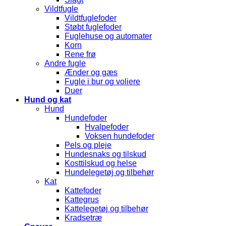
Vildtfugle
Vildtfuglefoder
Støbt fuglefoder
Fuglehuse og automater
Korn
Rene frø
Andre fugle
Ænder og gæs
Fugle i bur og voliere
Duer
Hund og kat
Hund
Hundefoder
Hvalpefoder
Voksen hundefoder
Pels og pleje
Hundesnaks og tilskud
Kosttilskud og helse
Hundelegetøj og tilbehør
Kat
Kattefoder
Kattegrus
Kattelegetøj og tilbehør
Kradsetræ