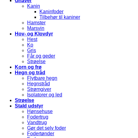
Gnaver
Kanin
Kaninfoder
Tilbehør til kaniner
Hamster
Marsvin
Hov- og Klovdyr
Hest
Ko
Gris
Får og geder
Strøelse
Korn og frø
Hegn og tråd
Flytbare hegn
Hegnstråd
Strømgiver
Isolatorer og led
Strøelse
Stald udstyr
Hønsehuse
Fodertrug
Vandtrug
Gør det selv foder
Fodertønder