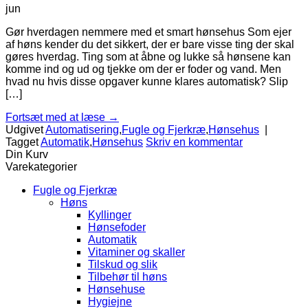
jun
Gør hverdagen nemmere med et smart hønsehus Som ejer
af høns kender du det sikkert, der er bare visse ting der skal
gøres hverdag. Ting som at åbne og lukke så hønsene kan
komme ind og ud og tjekke om der er foder og vand. Men
hvad nu hvis disse opgaver kunne klares automatisk? Slip
[…]
Fortsæt med at læse
→
Udgivet
Automatisering
,
Fugle og Fjerkræ
,
Hønsehus
|
Tagget
Automatik
,
Hønsehus
Skriv en kommentar
Din Kurv
Varekategorier
Fugle og Fjerkræ
Høns
Kyllinger
Hønsefoder
Automatik
Vitaminer og skaller
Tilskud og slik
Tilbehør til høns
Hønsehuse
Hygiejne