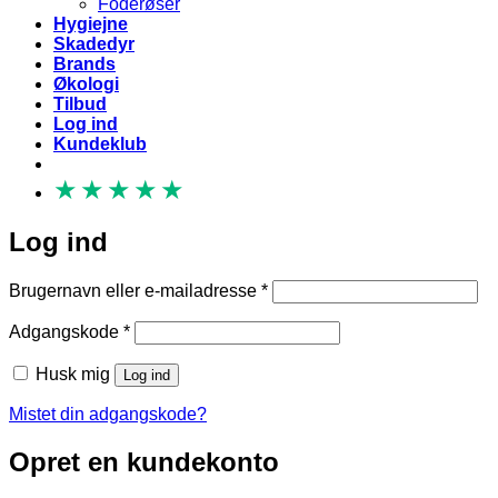
Foderøser
Hygiejne
Skadedyr
Brands
Økologi
Tilbud
Log ind
Kundeklub
★
★
★
★
★
Log ind
Påkrævet
Brugernavn eller e-mailadresse
*
Påkrævet
Adgangskode
*
Husk mig
Log ind
Mistet din adgangskode?
Opret en kundekonto