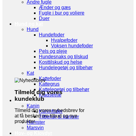
Andre fugle
Ænder og gæs
Fugle i bur og voliere
Duer
Hund og kat
Hund
Hundefoder
Hvalpefoder
Voksen hundefoder
Pels og pleje
Hundesnaks og tilskud
Kosttilskud og helse
Hundelegetøj og tilbehør
Kat
Kattefoder
Kattegrus
Kattelegetøj og tilbehør
Tilmeld dig vores
Kradsetræ
kundeklub
Gnaver
Kanin
Tilmeld dig vores nyhedsbrev for
Kaninfoder
at få besked om tilbud og nye
Tilbehør til kaniner
produkter.
Hamster
Marsvin
Hov- og Klovdyr