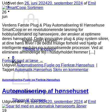
Log ind
Udgivet den
26. juni 2024
20. september 2024
af
Emil
Kurv /
kr.
0,00
0
26
jun
Verdens Første Plug & Play Automatisering til Hønsehuse
SmartCoop er en revolutionerende løsning for
hobbylandmænd og hønseejere, der ønsker at optimere
deres hønsehold. Dette innovative plug & play system sikrer,
Ingen varer i kurven.
at dine høns lever i de bedst mulige forhold ved hjælp af
intelligente moduler og automatiserede processer. Ved at
Tilbage til shoppen
eliminere almindelige fejl i husdyrholdet fremmer […]
0
Fortsæt med at læse
→
Kurv
Udgivet
Automatisering
,
Fugle og Fjerkræ
,
Hønsehus
|
Tagget
Automatik
,
Hønsehus
Skriv en kommentar
Automatisering
,
Fugle og Fjerkræ
,
Hønsehus
Automatisering af hønsehuset
Ingen varer i kurven.
Tilbage til shoppen
Udgivet den
19. juni 2024
20. september 2024
af
Emil
19