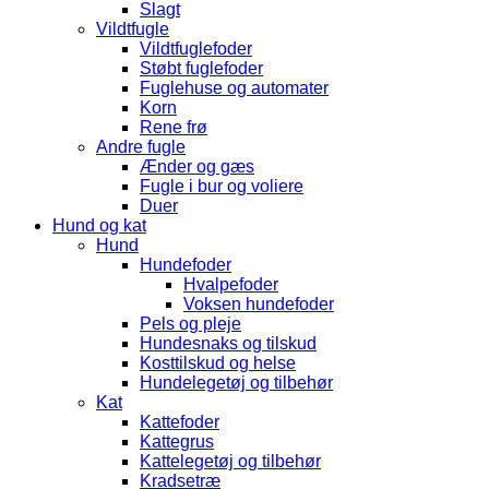
Slagt
Vildtfugle
Vildtfuglefoder
Støbt fuglefoder
Fuglehuse og automater
Korn
Rene frø
Andre fugle
Ænder og gæs
Fugle i bur og voliere
Duer
Hund og kat
Hund
Hundefoder
Hvalpefoder
Voksen hundefoder
Pels og pleje
Hundesnaks og tilskud
Kosttilskud og helse
Hundelegetøj og tilbehør
Kat
Kattefoder
Kattegrus
Kattelegetøj og tilbehør
Kradsetræ