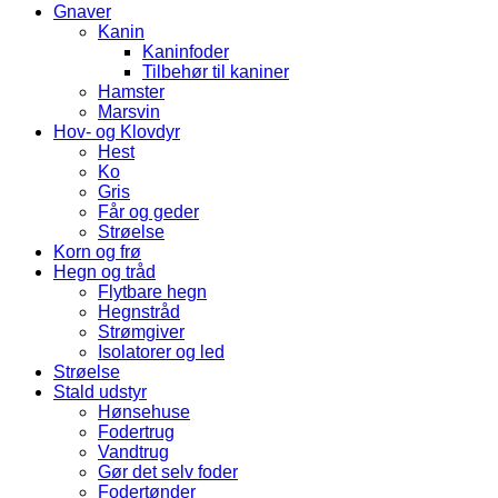
Gnaver
Kanin
Kaninfoder
Tilbehør til kaniner
Hamster
Marsvin
Hov- og Klovdyr
Hest
Ko
Gris
Får og geder
Strøelse
Korn og frø
Hegn og tråd
Flytbare hegn
Hegnstråd
Strømgiver
Isolatorer og led
Strøelse
Stald udstyr
Hønsehuse
Fodertrug
Vandtrug
Gør det selv foder
Fodertønder