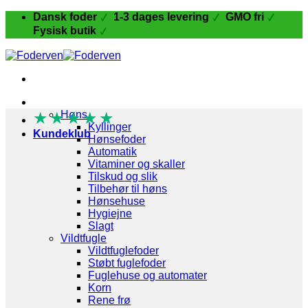
Fortsæt
Dansk foder
1-3 dages levering
GMO fri
til
Fysisk butik
indhold
Fugle og Fjerkræ
★
★
Høns
★
★
★
Kyllinger
Kundeklub
Hønsefoder
Automatik
Vitaminer og skaller
Tilskud og slik
Tilbehør til høns
Hønsehuse
Hygiejne
Slagt
Vildtfugle
Vildtfuglefoder
Støbt fuglefoder
Fuglehuse og automater
Korn
Rene frø