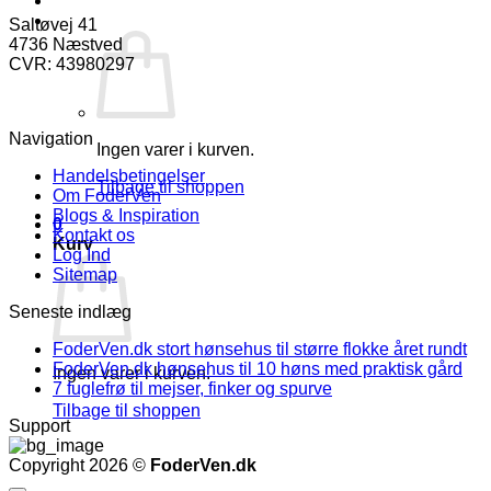
varianter.
Kurv /
kr.
0,00
0
Saltøvej 41
Mulighederne
4736 Næstved
kan
CVR: 43980297
vælges
på
varesiden
Navigation
Ingen varer i kurven.
Handelsbetingelser
Tilbage til shoppen
Om FoderVen
Blogs & Inspiration
0
Kontakt os
Kurv
Log Ind
Sitemap
Seneste indlæg
FoderVen.dk stort hønsehus til større flokke året rundt
FoderVen.dk hønsehus til 10 høns med praktisk gård
Ingen varer i kurven.
7 fuglefrø til mejser, finker og spurve
Tilbage til shoppen
Support
Copyright 2026 ©
FoderVen.dk