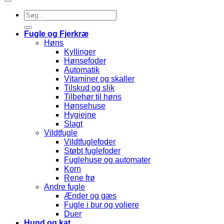
Søg
efter:
Fugle og Fjerkræ
Høns
Kyllinger
Hønsefoder
Automatik
Vitaminer og skaller
Tilskud og slik
Tilbehør til høns
Hønsehuse
Hygiejne
Slagt
Vildtfugle
Vildtfuglefoder
Støbt fuglefoder
Fuglehuse og automater
Korn
Rene frø
Andre fugle
Ænder og gæs
Fugle i bur og voliere
Duer
Hund og kat