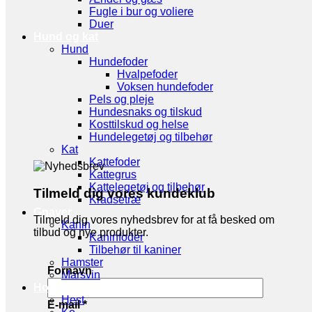
Fugle i bur og voliere
Duer
Hund og kat
Hund
Hundefoder
Hvalpefoder
Voksen hundefoder
Pels og pleje
Hundesnaks og tilskud
Kosttilskud og helse
Hundelegetøj og tilbehør
Kat
Kattefoder
Kattegrus
Kattelegetøj og tilbehør
Tilmeld dig vores kundeklub
Kradsetræ
Gnaver
Tilmeld dig vores nyhedsbrev for at få besked om
Kanin
tilbud og nye produkter.
Kaninfoder
Tilbehør til kaniner
Hamster
Fornavn
Marsvin
Hov- og Klovdyr
Hest
E-mail
*