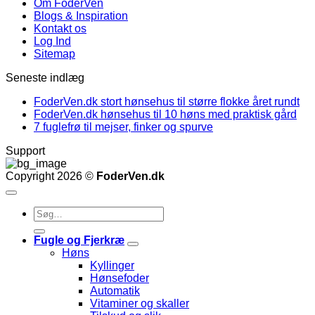
Om FoderVen
Blogs & Inspiration
Kontakt os
Log Ind
Sitemap
Seneste indlæg
FoderVen.dk stort hønsehus til større flokke året rundt
FoderVen.dk hønsehus til 10 høns med praktisk gård
7 fuglefrø til mejser, finker og spurve
Support
Copyright 2026 ©
FoderVen.dk
Søg
efter:
Fugle og Fjerkræ
Høns
Kyllinger
Hønsefoder
Automatik
Vitaminer og skaller