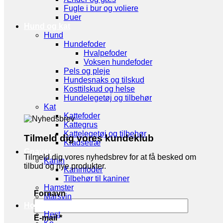
Fugle i bur og voliere
Duer
Hund og kat
Hund
Hundefoder
Hvalpefoder
Voksen hundefoder
Pels og pleje
Hundesnaks og tilskud
Kosttilskud og helse
Hundelegetøj og tilbehør
Kat
Kattefoder
Kattegrus
Kattelegetøj og tilbehør
Tilmeld dig vores kundeklub
Kradsetræ
Gnaver
Tilmeld dig vores nyhedsbrev for at få besked om
Kanin
tilbud og nye produkter.
Kaninfoder
Tilbehør til kaniner
Hamster
Fornavn
Marsvin
Hov- og Klovdyr
Hest
E-mail
*