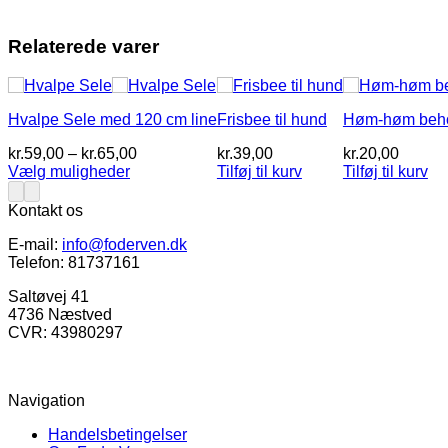
Relaterede varer
Hvalpe Sele med 120 cm line
Frisbee til hund
Høm-høm behol
Prisinterval:
kr.
59,00
–
kr.
65,00
kr.
39,00
kr.
20,00
kr.59,00
Vælg muligheder
Tilføj til kurv
Tilføj til kurv
Dette
til
vare
kr.65,00
Kontakt os
har
flere
E-mail:
info@foderven.dk
varianter.
Telefon: 81737161
Mulighederne
kan
Saltøvej 41
vælges
4736 Næstved
på
CVR: 43980297
varesiden
Navigation
Handelsbetingelser