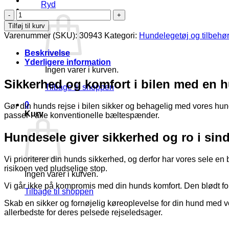
Ryd
Kurv /
kr.
0,00
0
Hundesele
til
Tilføj til kurv
bil
Varenummer (SKU):
30943
Kategori:
Hundelegetøj og tilbehø
antal
Beskrivelse
Yderligere information
Ingen varer i kurven.
Sikkerhed og komfort i bilen med en 
Tilbage til shoppen
0
Gør din hunds rejse i bilen sikker og behagelig med vores hund
Kurv
passer i alle konventionelle bæltespænder.
Hundesele giver sikkerhed og ro i sind
Vi prioriterer din hunds sikkerhed, og derfor har vores sele en 
risikoen ved pludselige stop.
Ingen varer i kurven.
Vi går ikke på kompromis med din hunds komfort. Den blødt fored
Tilbage til shoppen
Skab en sikker og fornøjelig køreoplevelse for din hund med vo
allerbedste for deres pelsede rejseledsager.