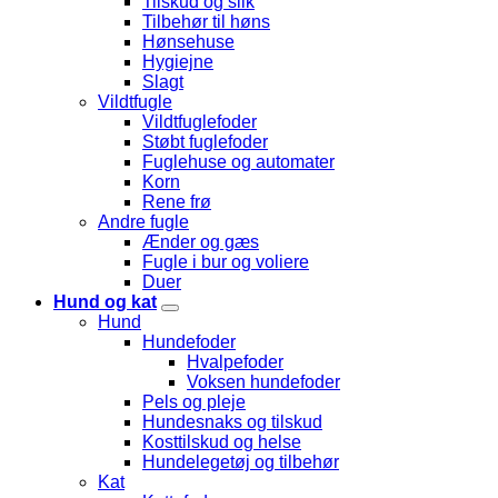
Tilskud og slik
Tilbehør til høns
Hønsehuse
Hygiejne
Slagt
Vildtfugle
Vildtfuglefoder
Støbt fuglefoder
Fuglehuse og automater
Korn
Rene frø
Andre fugle
Ænder og gæs
Fugle i bur og voliere
Duer
Hund og kat
Hund
Hundefoder
Hvalpefoder
Voksen hundefoder
Pels og pleje
Hundesnaks og tilskud
Kosttilskud og helse
Hundelegetøj og tilbehør
Kat