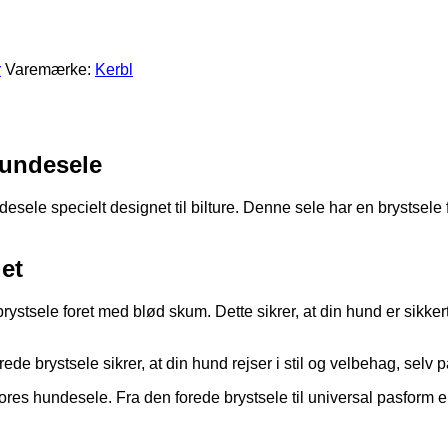
r
Varemærke:
Kerbl
hundesele
esele specielt designet til bilture. Denne sele har en brystsel
et
brystsele foret med blød skum. Dette sikrer, at din hund er sikker
e brystsele sikrer, at din hund rejser i stil og velbehag, selv 
res hundesele. Fra den forede brystsele til universal pasform er