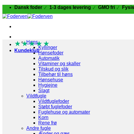
Fortsæt
Dansk foder
1-3 dages levering
GMO fri
Fysis
til
indhold
Fugle og Fjerkræ
★
★
Høns
★
★
★
Kyllinger
Kundeklub
Hønsefoder
Automatik
Vitaminer og skaller
Tilskud og slik
Tilbehør til høns
Hønsehuse
Hygiejne
Slagt
Vildtfugle
Vildtfuglefoder
Støbt fuglefoder
Fuglehuse og automater
Korn
Rene frø
Andre fugle
Ænder og gæs