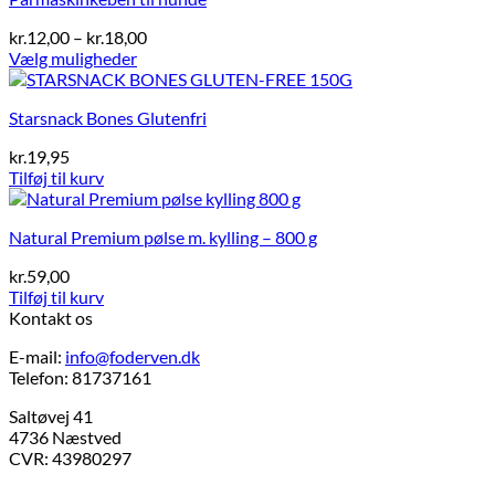
Prisinterval:
kr.
12,00
–
kr.
18,00
kr.12,00
Vælg muligheder
Dette
til
vare
kr.18,00
Starsnack Bones Glutenfri
har
flere
kr.
19,95
varianter.
Tilføj til kurv
Mulighederne
kan
vælges
Natural Premium pølse m. kylling – 800 g
på
varesiden
kr.
59,00
Tilføj til kurv
Kontakt os
E-mail:
info@foderven.dk
Telefon: 81737161
Saltøvej 41
4736 Næstved
CVR: 43980297