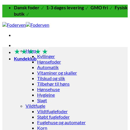
Fortsæt
Dansk foder
1-3 dages levering
GMO fri
Fysisk
til
butik
indhold
Fugle og Fjerkræ
★
★
★
★
★
Høns
Kyllinger
Kundeklub
Hønsefoder
Automatik
Vitaminer og skaller
Tilskud og slik
Tilbehør til høns
Hønsehuse
Hygiejne
Slagt
Vildtfugle
Vildtfuglefoder
Støbt fuglefoder
Fuglehuse og automater
Korn