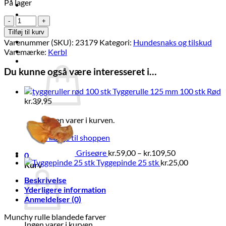
På lager
Brands
Økologi
Tyggerulle
Tilbud
125
Tilføj til kurv
mm
Log ind
Varenummer (SKU):
23179
Kategori:
Hundesnaks og tilskud
(100
Varemærke:
Kerbl
stk)
Kurv /
kr.
0,00
0
antal
Du kunne også være interesseret i…
Tyggerulle 125 mm 100 stk Rød
kr.
39,95
Prisinterval:
kr.59,00
Ingen varer i kurven.
til
Tilbage til shoppen
kr.109,50
Griseøre
kr.
59,00
–
kr.
109,50
0
Tyggepinde 25 stk
kr.
25,00
Kurv
Beskrivelse
Yderligere information
Anmeldelser (0)
Munchy rulle blandede farver
Ingen varer i kurven.