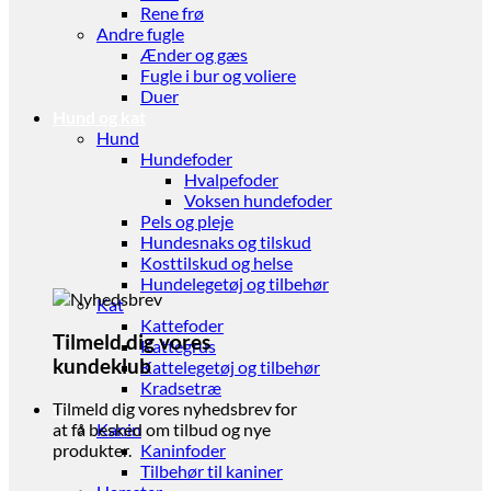
Rene frø
Andre fugle
Ænder og gæs
Fugle i bur og voliere
Duer
Hund og kat
Hund
Hundefoder
Hvalpefoder
Voksen hundefoder
Pels og pleje
Hundesnaks og tilskud
Kosttilskud og helse
Hundelegetøj og tilbehør
Kat
Kattefoder
Tilmeld dig vores
Kattegrus
kundeklub
Kattelegetøj og tilbehør
Kradsetræ
Gnaver
Tilmeld dig vores nyhedsbrev for
Kanin
at få besked om tilbud og nye
Kaninfoder
produkter.
Tilbehør til kaniner