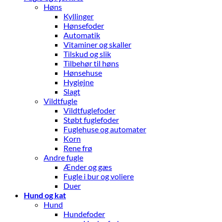
Høns
Kyllinger
Hønsefoder
Automatik
Vitaminer og skaller
Tilskud og slik
Tilbehør til høns
Hønsehuse
Hygiejne
Slagt
Vildtfugle
Vildtfuglefoder
Støbt fuglefoder
Fuglehuse og automater
Korn
Rene frø
Andre fugle
Ænder og gæs
Fugle i bur og voliere
Duer
Hund og kat
Hund
Hundefoder