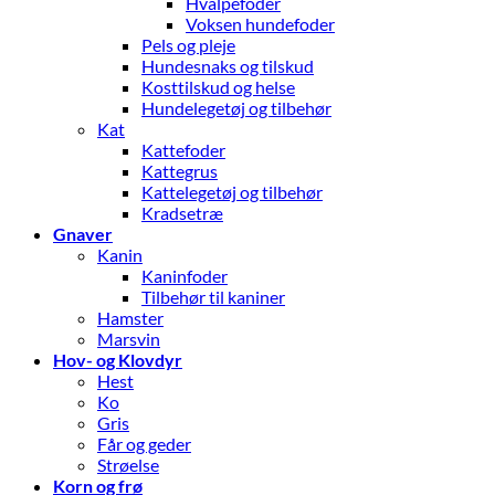
Hvalpefoder
Voksen hundefoder
Pels og pleje
Hundesnaks og tilskud
Kosttilskud og helse
Hundelegetøj og tilbehør
Kat
Kattefoder
Kattegrus
Kattelegetøj og tilbehør
Kradsetræ
Gnaver
Kanin
Kaninfoder
Tilbehør til kaniner
Hamster
Marsvin
Hov- og Klovdyr
Hest
Ko
Gris
Får og geder
Strøelse
Korn og frø