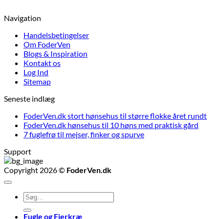
Navigation
Handelsbetingelser
Om FoderVen
Blogs & Inspiration
Kontakt os
Log Ind
Sitemap
Seneste indlæg
FoderVen.dk stort hønsehus til større flokke året rundt
FoderVen.dk hønsehus til 10 høns med praktisk gård
7 fuglefrø til mejser, finker og spurve
Support
Copyright 2026 ©
FoderVen.dk
Søg
efter:
Fugle og Fjerkræ