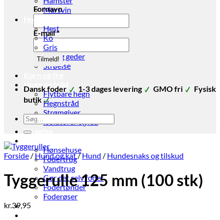
Hamster
Fornavn
Marsvin
Hov- og Klovdyr
Hest
E-mail
*
Ko
Gris
Får og geder
Strøelse
Korn og frø
Hegn og tråd
Dansk foder
1-3 dages levering
GMO fri
Fysisk
Flytbare hegn
butik
Hegnstråd
Strømgiver
Søg
Isolatorer og led
efter:
Strøelse
Stald udstyr
Hønsehuse
Forside
/
Hund og kat
/
Hund
/
Hundesnaks og tilskud
Fodertrug
Vandtrug
Tyggerulle 125 mm (100 stk)
Gør det selv foder
Fodertønder
Foderøser
kr.
39,95
Hygiejne
Skadedyr