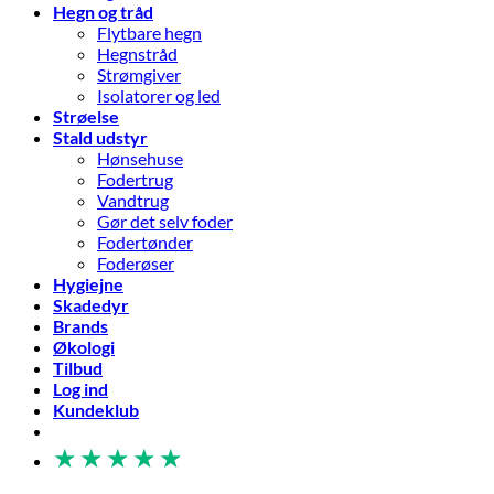
Hegn og tråd
Flytbare hegn
Hegnstråd
Strømgiver
Isolatorer og led
Strøelse
Stald udstyr
Hønsehuse
Fodertrug
Vandtrug
Gør det selv foder
Fodertønder
Foderøser
Hygiejne
Skadedyr
Brands
Økologi
Tilbud
Log ind
Kundeklub
★
★
★
★
★