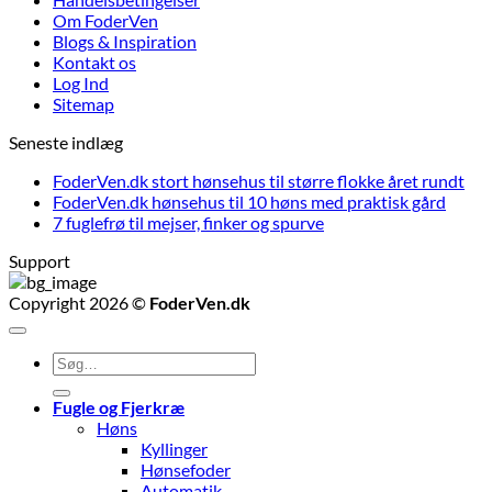
Om FoderVen
Blogs & Inspiration
Kontakt os
Log Ind
Sitemap
Seneste indlæg
FoderVen.dk stort hønsehus til større flokke året rundt
FoderVen.dk hønsehus til 10 høns med praktisk gård
7 fuglefrø til mejser, finker og spurve
Support
Copyright 2026 ©
FoderVen.dk
Søg
efter:
Fugle og Fjerkræ
Høns
Kyllinger
Hønsefoder
Automatik