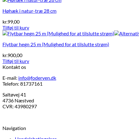
Høhæk i natur-træ 28 cm
kr.
99,00
Tilføj til kurv
Flytbar hegn 25 m (Mulighed for at tilslutte strøm)
kr.
900,00
Tilføj til kurv
Kontakt os
E-mail:
info@foderven.dk
Telefon: 81737161
Saltøvej 41
4736 Næstved
CVR: 43980297
Navigation
Handelsbetingelser