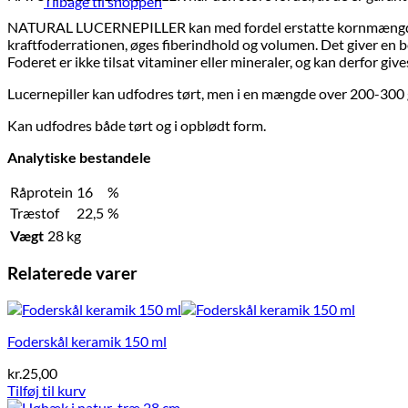
Tilbage til shoppen
NATURAL LUCERNEPILLER kan med fordel erstatte kornmængden helt
kraftfoderrationen, øges fiberindhold og volumen. Det giver en
Foderet er ikke tilsat vitaminer eller mineraler, og kan derfor gi
Lucernepiller kan udfodres tørt, men i en mængde over 200-300 g
Kan udfodres både tørt og i opblødt form.
Analytiske bestandele
Råprotein
16
%
Træstof
22,5
%
Vægt
28 kg
Relaterede varer
Foderskål keramik 150 ml
kr.
25,00
Tilføj til kurv