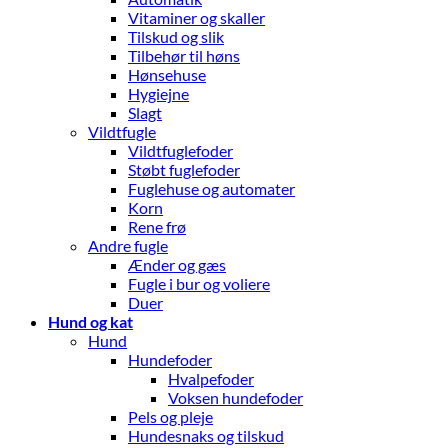
Vitaminer og skaller
Tilskud og slik
Tilbehør til høns
Hønsehuse
Hygiejne
Slagt
Vildtfugle
Vildtfuglefoder
Støbt fuglefoder
Fuglehuse og automater
Korn
Rene frø
Andre fugle
Ænder og gæs
Fugle i bur og voliere
Duer
Hund og kat
Hund
Hundefoder
Hvalpefoder
Voksen hundefoder
Pels og pleje
Hundesnaks og tilskud