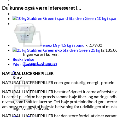
KG
Tilbud
antal
Du kunne også være interesseret i…
Log ind
Staldren Green 10 kg i spa
Kurv /
kr.
0,00
0
Hemex Dry 4,5 kg i spand
kr.
179,00
Staldren Green 25 kg
kr.
185,0
Ingen varer i kurven.
Beskrivelse
Tilbage til shoppen
Yderligere information
0
NATURAL LUCERNEPILLER
Kurv
NATURAL LUCERNEPILLER er en god naturlig, energi-, protein- og ly
NATURAL LUCERNEPILLER består af dyrket lucerne af bedste kvalit
Lucerne i pilleform har præcis samme høje fiber- og næringsindhol
niveau, som i snittet lucerne. Det høje proteinindhold gør lucern
aminosyrer er også af højeste betydning for udviklingen af musku
Ingen varer i kurven.
NATURAL LUCERNEPILLER har den store fordel, at de er garantere