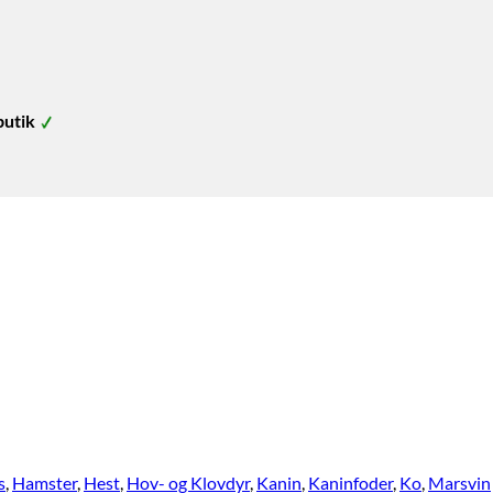
butik
s
,
Hamster
,
Hest
,
Hov- og Klovdyr
,
Kanin
,
Kaninfoder
,
Ko
,
Marsvin