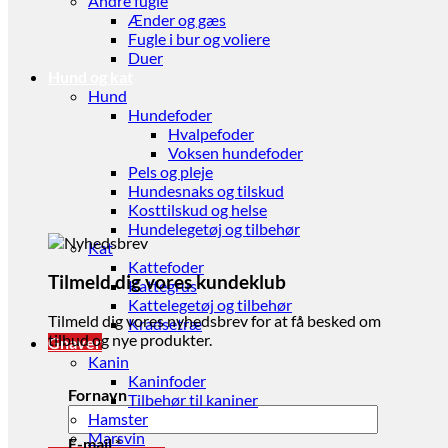
Andre fugle
Ænder og gæs
Fugle i bur og voliere
Duer
Hund og kat
Hund
Hundefoder
Hvalpefoder
Voksen hundefoder
Pels og pleje
Hundesnaks og tilskud
Kosttilskud og helse
Hundelegetøj og tilbehør
Kat
Kattefoder
Tilmeld dig vores kundeklub
Kattegrus
Kattelegetøj og tilbehør
Tilmeld dig vores nyhedsbrev for at få besked om
Kradsetræ
tilbud og nye produkter.
Gnaver
Kanin
Kaninfoder
Fornavn
Tilbehør til kaniner
Hamster
Marsvin
E-mail
*