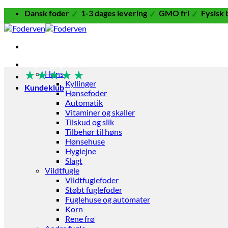
Fortsæt
Dansk foder
1-3 dages levering
GMO fri
Fysisk 
til
indhold
Fugle og Fjerkræ
★
★
★
★
★
Høns
Kyllinger
Kundeklub
Hønsefoder
Automatik
Vitaminer og skaller
Tilskud og slik
Tilbehør til høns
Hønsehuse
Hygiejne
Slagt
Vildtfugle
Vildtfuglefoder
Støbt fuglefoder
Fuglehuse og automater
Korn
Rene frø