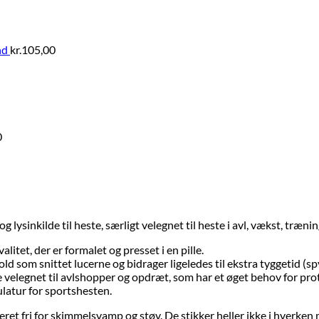
nd
kr.
105,00
0
sinkilde til heste, særligt velegnet til heste i avl, vækst, trænin
et, der er formalet og presset i en pille.
d som snittet lucerne og bidrager ligeledes til ekstra tyggetid (s
e velegnet til avlshopper og opdræt, som har et øget behov for prot
latur for sportshesten.
t fri for skimmelsvamp og støv. De stikker heller ikke i hverken