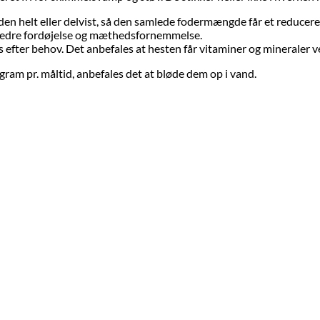
 eller delvist, så den samlede fodermængde får et reduceret indh
 bedre fordøjelse og mæthedsfornemmelse.
ves efter behov. Det anbefales at hesten får vitaminer og mineraler v
ram pr. måltid, anbefales det at bløde dem op i vand.