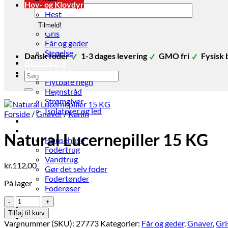
Hov- og Klovdyr
Hest
Ko
Gris
Får og geder
Strøelse
Dansk foder
1-3 dages levering
GMO fri
Fysisk 
Korn og frø
Hegn og tråd
Søg
Flytbare hegn
efter:
Hegnstråd
Strømgiver
Isolatorer og led
Forside
/
Gnaver
/
Kanin
Strøelse
Stald udstyr
Natural Lucernepiller 15 KG
Hønsehuse
Fodertrug
Vandtrug
kr.
112,00
Gør det selv foder
Fodertønder
På lager
Foderøser
Hygiejne
Natural
Skadedyr
Lucernepiller
Tilføj til kurv
Brands
15
Varenummer (SKU):
27773
Kategorier:
Får og geder
,
Gnaver
,
Gri
Økologi