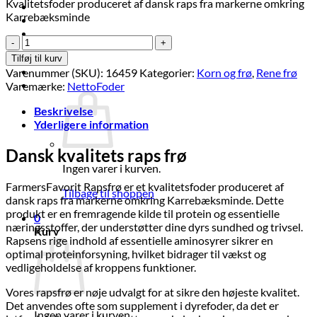
Kvalitetsfoder produceret af dansk raps fra markerne omkring
Brands
Karrebæksminde
Økologi
Tilbud
Raps
14
Log ind
Tilføj til kurv
kg
Varenummer (SKU):
16459
Kategorier:
Korn og frø
,
Rene frø
antal
Kurv /
kr.
0,00
0
Varemærke:
NettoFoder
Beskrivelse
Yderligere information
Dansk kvalitets raps frø
Ingen varer i kurven.
FarmersFavorit Rapsfrø er et kvalitetsfoder produceret af
Tilbage til shoppen
dansk raps fra markerne omkring Karrebæksminde. Dette
produkt er en fremragende kilde til protein og essentielle
0
næringsstoffer, der understøtter dine dyrs sundhed og trivsel.
Kurv
Rapsens rige indhold af essentielle aminosyrer sikrer en
optimal proteinforsyning, hvilket bidrager til vækst og
vedligeholdelse af kroppens funktioner.
Vores rapsfrø er nøje udvalgt for at sikre den højeste kvalitet.
Det anvendes ofte som supplement i dyrefoder, da det er
Ingen varer i kurven.