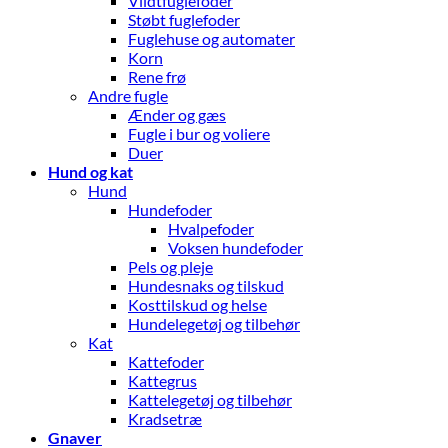
Vildtfuglefoder
Støbt fuglefoder
Fuglehuse og automater
Korn
Rene frø
Andre fugle
Ænder og gæs
Fugle i bur og voliere
Duer
Hund og kat
Hund
Hundefoder
Hvalpefoder
Voksen hundefoder
Pels og pleje
Hundesnaks og tilskud
Kosttilskud og helse
Hundelegetøj og tilbehør
Kat
Kattefoder
Kattegrus
Kattelegetøj og tilbehør
Kradsetræ
Gnaver