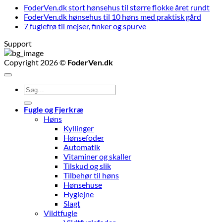
FoderVen.dk stort hønsehus til større flokke året rundt
FoderVen.dk hønsehus til 10 høns med praktisk gård
7 fuglefrø til mejser, finker og spurve
Support
Copyright 2026 ©
FoderVen.dk
Søg
efter:
Fugle og Fjerkræ
Høns
Kyllinger
Hønsefoder
Automatik
Vitaminer og skaller
Tilskud og slik
Tilbehør til høns
Hønsehuse
Hygiejne
Slagt
Vildtfugle