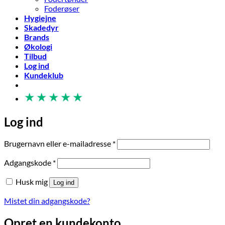
Foderøser
Hygiejne
Skadedyr
Brands
Økologi
Tilbud
Log ind
Kundeklub
★
★
★
★
★
Log ind
Påkrævet
Brugernavn eller e-mailadresse
*
Påkrævet
Adgangskode
*
Husk mig
Log ind
Mistet din adgangskode?
Opret en kundekonto