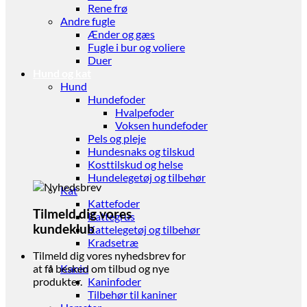
Rene frø
Andre fugle
Ænder og gæs
Fugle i bur og voliere
Duer
Hund og kat
Hund
Hundefoder
Hvalpefoder
Voksen hundefoder
Pels og pleje
Hundesnaks og tilskud
Kosttilskud og helse
Hundelegetøj og tilbehør
Kat
Kattefoder
Tilmeld dig vores
Kattegrus
kundeklub
Kattelegetøj og tilbehør
Kradsetræ
Gnaver
Tilmeld dig vores nyhedsbrev for
Kanin
at få besked om tilbud og nye
Kaninfoder
produkter.
Tilbehør til kaniner