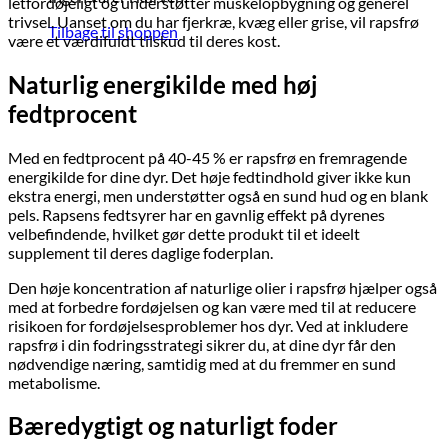
letfordøjeligt og understøtter muskelopbygning og generel
trivsel. Uanset om du har fjerkræ, kvæg eller grise, vil rapsfrø
Tilbage til shoppen
være et værdifuldt tilskud til deres kost.
Naturlig energikilde med høj
fedtprocent
Med en fedtprocent på 40-45 % er rapsfrø en fremragende
energikilde for dine dyr. Det høje fedtindhold giver ikke kun
ekstra energi, men understøtter også en sund hud og en blank
pels. Rapsens fedtsyrer har en gavnlig effekt på dyrenes
velbefindende, hvilket gør dette produkt til et ideelt
supplement til deres daglige foderplan.
Den høje koncentration af naturlige olier i rapsfrø hjælper også
med at forbedre fordøjelsen og kan være med til at reducere
risikoen for fordøjelsesproblemer hos dyr. Ved at inkludere
rapsfrø i din fodringsstrategi sikrer du, at dine dyr får den
nødvendige næring, samtidig med at du fremmer en sund
metabolisme.
Bæredygtigt og naturligt foder