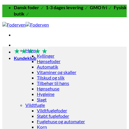
Fortsæt
Dansk foder
1-3 dages levering
GMO fri
Fysisk
til
butik
indhold
Fugle og Fjerkræ
★
★
★
★
★
Høns
Kyllinger
Kundeklub
Hønsefoder
Automatik
Vitaminer og skaller
Tilskud og slik
Tilbehør til høns
Hønsehuse
Hygiejne
Slagt
Vildtfugle
Vildtfuglefoder
Støbt fuglefoder
Fuglehuse og automater
Korn