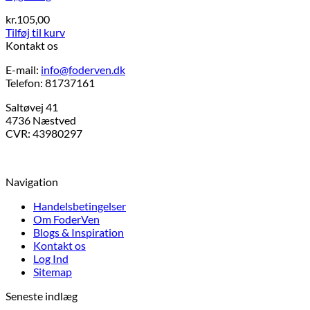
kr.
105,00
Tilføj til kurv
Kontakt os
E-mail:
info@foderven.dk
Telefon: 81737161
Saltøvej 41
4736 Næstved
CVR: 43980297
Navigation
Handelsbetingelser
Om FoderVen
Blogs & Inspiration
Kontakt os
Log Ind
Sitemap
Seneste indlæg