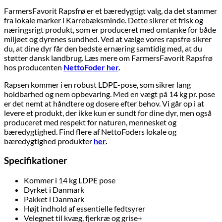
FarmersFavorit Rapsfrø er et bæredygtigt valg, da det stammer
fra lokale marker i Karrebæksminde. Dette sikrer et frisk og
næringsrigt produkt, som er produceret med omtanke for både
miljøet og dyrenes sundhed. Ved at vælge vores rapsfrø sikrer
du, at dine dyr får den bedste ernæring samtidig med, at du
støtter dansk landbrug. Læs mere om FarmersFavorit Rapsfrø
hos producenten
NettoFoder her
.
Rapsen kommer i en robust LDPE-pose, som sikrer lang
holdbarhed og nem opbevaring. Med en vægt på 14 kg pr. pose
er det nemt at håndtere og dosere efter behov. Vi går op i at
levere et produkt, der ikke kun er sundt for dine dyr, men også
produceret med respekt for naturen, mennesket og
bæredygtighed. Find flere af NettoFoders lokale og
bæredygtighed produkter
her
.
Specifikationer
Kommer i 14 kg LDPE pose
Dyrket i Danmark
Pakket i Danmark
Højt indhold af essentielle fedtsyrer
Velegnet til kvæg, fjerkræ og grise+