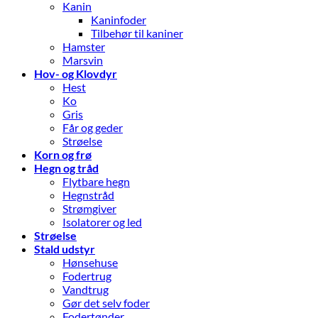
Kanin
Kaninfoder
Tilbehør til kaniner
Hamster
Marsvin
Hov- og Klovdyr
Hest
Ko
Gris
Får og geder
Strøelse
Korn og frø
Hegn og tråd
Flytbare hegn
Hegnstråd
Strømgiver
Isolatorer og led
Strøelse
Stald udstyr
Hønsehuse
Fodertrug
Vandtrug
Gør det selv foder
Fodertønder