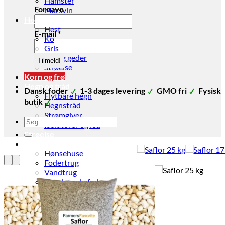
Hamster
Fornavn
Marsvin
Hov- og Klovdyr
Hest
E-mail
*
Ko
Gris
Får og geder
Strøelse
Korn og frø
Hegn og tråd
Dansk foder
1-3 dages levering
GMO fri
Fysisk
Flytbare hegn
butik
Hegnstråd
Strømgiver
Søg
Isolatorer og led
efter:
Strøelse
Stald udstyr
Hønsehuse
Fodertrug
Vandtrug
Gør det selv foder
Fodertønder
Foderøser
Hygiejne
Skadedyr