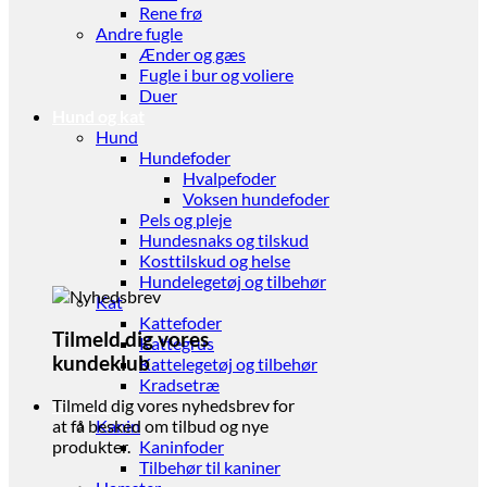
Rene frø
Andre fugle
Ænder og gæs
Fugle i bur og voliere
Duer
Hund og kat
Hund
Hundefoder
Hvalpefoder
Voksen hundefoder
Pels og pleje
Hundesnaks og tilskud
Kosttilskud og helse
Hundelegetøj og tilbehør
Kat
Kattefoder
Tilmeld dig vores
Kattegrus
kundeklub
Kattelegetøj og tilbehør
Kradsetræ
Gnaver
Tilmeld dig vores nyhedsbrev for
Kanin
at få besked om tilbud og nye
Kaninfoder
produkter.
Tilbehør til kaniner