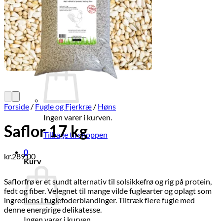
Brands
Økologi
Tilbud
Log ind
Kurv /
kr.
0,00
0
Forside
/
Fugle og Fjerkræ
/
Høns
Ingen varer i kurven.
Saflor 17 kg
Tilbage til shoppen
0
kr.
289,00
Kurv
Saflorfrø er et sundt alternativ til solsikkefrø og rig på protein,
fedt og fiber. Velegnet til mange vilde fuglearter og oplagt som
ingrediens i fuglefoderblandinger. Tiltræk flere fugle med
denne energirige delikatesse.
Ingen varer i kurven.