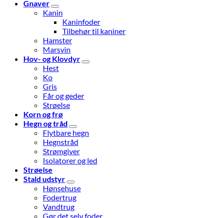
Gnaver
Kanin
Kaninfoder
Tilbehør til kaniner
Hamster
Marsvin
Hov- og Klovdyr
Hest
Ko
Gris
Får og geder
Strøelse
Korn og frø
Hegn og tråd
Flytbare hegn
Hegnstråd
Strømgiver
Isolatorer og led
Strøelse
Stald udstyr
Hønsehuse
Fodertrug
Vandtrug
Gør det selv foder