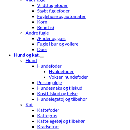
Vildtfuglefoder
Støbt fuglefoder
Fuglehuse og automater
Korn
Rene frø
Andre fugle
Ænder og gæs
Fugle i bur og voliere
Duer
Hund og kat
Hund
Hundefoder
Hvalpefoder
Voksen hundefoder
Pels og pleje
Hundesnaks og tilskud
Kosttilskud og helse
Hundelegetøj og tilbehør
Kat
Kattefoder
Kattegrus
Kattelegetøj og tilbehør
Kradsetræ