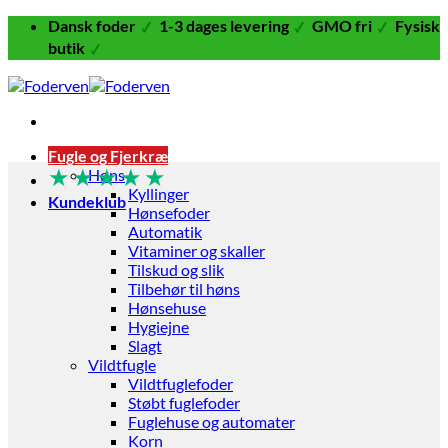
Fortsæt
Dansk foder
1-3 dages levering
GMO fri
Fysisk
til
butik
indhold
Fugle og Fjerkræ
★
★
★
★
★
Høns
Kyllinger
Kundeklub
Hønsefoder
Automatik
Vitaminer og skaller
Tilskud og slik
Tilbehør til høns
Hønsehuse
Hygiejne
Slagt
Vildtfugle
Vildtfuglefoder
Støbt fuglefoder
Fuglehuse og automater
Korn