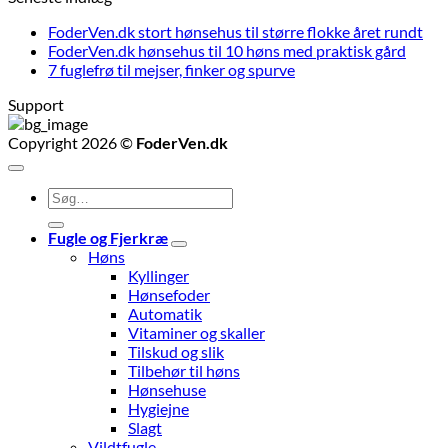
FoderVen.dk stort hønsehus til større flokke året rundt
FoderVen.dk hønsehus til 10 høns med praktisk gård
7 fuglefrø til mejser, finker og spurve
Support
Copyright 2026 ©
FoderVen.dk
Søg
efter:
Fugle og Fjerkræ
Høns
Kyllinger
Hønsefoder
Automatik
Vitaminer og skaller
Tilskud og slik
Tilbehør til høns
Hønsehuse
Hygiejne
Slagt
Vildtfugle