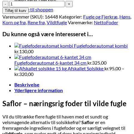
Saflor
17
Tilbage til shoppen
Tilføj til kurv
kg
Varenummer (SKU):
16448
Kategorier:
Fugle og Fjerkræ
,
Høns
,
antal
Korn og frø
,
Rene frø
,
Vildtfugle
Varemærke:
NettoFoder
Du kunne også være interesseret i…
Fuglefoderautomat kombi
kr.
130,00
Fuglefoderautomat 6-kantet 34 cm
kr.
325,00
Afskallet Solsikke
kr.
95,00
–
Prisinterval:
kr.
320,00
kr.95,00
Beskrivelse
til
Yderligere information
kr.320,00
Saflor – næringsrig foder til vilde fugle
Vil du tiltrække flere fugle til haven med et sundt og
velsmagende alternativ til solsikkefrø?
Saflor
er en
fremragende ingrediens i fuglefoder og er særligt velegnet til
vildtfugle
, som nyder godt af dens høje næringsindhold.