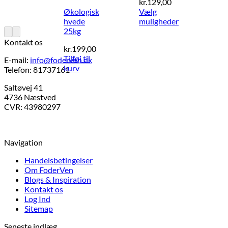
Prisinterval:
kr.
129,00
kr.55,00
Økologisk
Vælg
til
hvede
muligheder
Dette
kr.129,00
25kg
vare
Kontakt os
kr.
199,00
har
Tilføj til
flere
E-mail:
info@foderven.dk
kurv
varianter.
Telefon: 81737161
Mulighederne
Saltøvej 41
kan
4736 Næstved
vælges
CVR: 43980297
på
varesiden
Navigation
Handelsbetingelser
Om FoderVen
Blogs & Inspiration
Kontakt os
Log Ind
Sitemap
Seneste indlæg