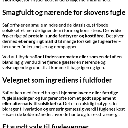
Smagfuldt og nærende for skovens fugle
Saflorfrø er en smule mindre end de klassiske, stribede
solsikkefrø, men de ligner dem i form og konsistens. De
hvide
frø
er rige på
protein, sunde fedtsyrer og kostfibre.
Det giver
dermed
et energirigt måltid
til mange forskellige fuglearter –
herunder finker, mejser og dompapper.
Ved at tilbyde
saflor i foderautomaten eller som en del af en
blanding
, giver du dine fjerede gæster en nærende og
velsmagende grund til at komme tilbage igen og igen.
Velegnet som ingrediens i fuldfoder
Saflor kan med fordel bruges i
hjemmelavede eller færdige
fugleblandinger
og fungerer ofte som
et godt supplement
eller alternativ til solsikkefrø
. Det er en alsidig frøtype, der
bidrager til variation og ernæringsmæssig værdi i fuglenes kost
– især i de kolde måneder, hvor de har brug for ekstra energi.
Et sundt valg til fuglevenner