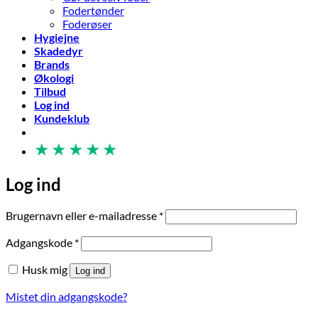
Fodertønder
Foderøser
Hygiejne
Skadedyr
Brands
Økologi
Tilbud
Log ind
Kundeklub
★
★
★
★
★
Log ind
Påkrævet
Brugernavn eller e-mailadresse
*
Påkrævet
Adgangskode
*
Husk mig
Log ind
Mistet din adgangskode?