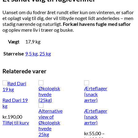
Uanset om du fodrer året rundt eller kun om vinteren, er saflor
et oplagt valg til dig, der vil tilbyde noget lidt anderledes – men
stadig nærende og naturligt.
Forkæl havens fugle med saflor
og oplev mere liv i træer og buske.
Vægt
17,9 kg
Størrelse
9,5 kg
,
25 kg
Relaterede varer
Rød Dari 19
kg
Ærteflager
kr.
190,00
(snack
Tilføj til kurv
ærter)
kr.
55,00
–