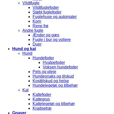
Vildtfugle
Vildtfuglefoder
Støbt fuglefoder
Fuglehuse og automater
Korn
Rene frø
Andre fugle
Ænder og gæs
Fugle i bur og voliere
Duer
Hund og kat
Hund
Hundefoder
Hvalpefoder
Voksen hundefoder
Pels og pleje
Hundesnaks og tilskud
Kosttilskud og helse
Hundelegetøj og tilbehør
Kat
Kattefoder
Kattegrus
Kattelegetøj og tilbehør
Kradsetræ
Gnaver