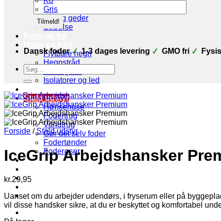
Ko
Gris
Får og geder
Strøelse
Korn og frø
Hegn og tråd
Dansk foder
1-3 dages levering
GMO fri
Fysis
Flytbare hegn
Hegnstråd
Søg
Strømgiver
efter:
Isolatorer og led
Strøelse
Stald udstyr
Hønsehuse
Fodertrug
Vandtrug
Forside
/
Stald udstyr
Gør det selv foder
Fodertønder
IceGrip Arbejdshansker Pr
Foderøser
Hygiejne
Skadedyr
Brands
kr.
29,95
Økologi
Tilbud
Uanset om du arbejder udendørs, i fryserum eller på byggepla
vil disse handsker sikre, at du er beskyttet og komfortabel unde
Log ind