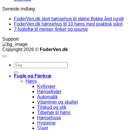
Seneste indlæg
FoderVen.dk stort hønsehus til større flokke året rundt
FoderVen.dk hønsehus til 10 høns med praktisk gård
7 fuglefrø til mejser, finker og spurve
Support
Copyright 2026 ©
FoderVen.dk
Søg
efter:
Fugle og Fjerkræ
Høns
Kyllinger
Hønsefoder
Automatik
Vitaminer og skaller
Tilskud og slik
Tilbehør til høns
Hønsehuse
Hygiejne
Slagt