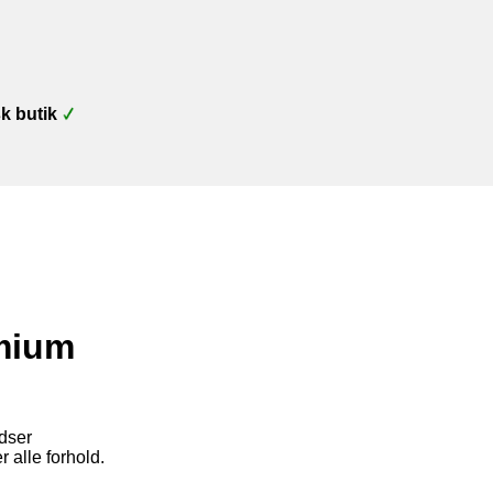
k butik
emium
dser
r alle forhold.