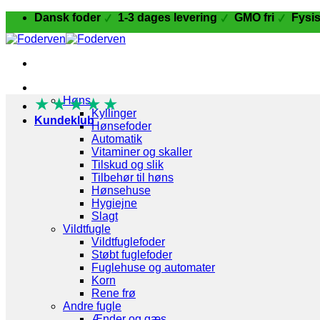
Fortsæt
Dansk foder
1-3 dages levering
GMO fri
Fysis
til
indhold
Fugle og Fjerkræ
★
★
Høns
★
★
★
Kyllinger
Kundeklub
Hønsefoder
Automatik
Vitaminer og skaller
Tilskud og slik
Tilbehør til høns
Hønsehuse
Hygiejne
Slagt
Vildtfugle
Vildtfuglefoder
Støbt fuglefoder
Fuglehuse og automater
Korn
Rene frø
Andre fugle
Ænder og gæs