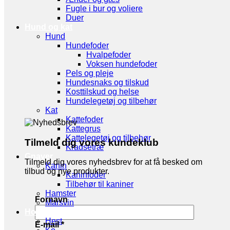
Fugle i bur og voliere
Duer
Hund og kat
Hund
Hundefoder
Hvalpefoder
Voksen hundefoder
Pels og pleje
Hundesnaks og tilskud
Kosttilskud og helse
Hundelegetøj og tilbehør
Kat
Kattefoder
Kattegrus
Kattelegetøj og tilbehør
Tilmeld dig vores kundeklub
Kradsetræ
Gnaver
Tilmeld dig vores nyhedsbrev for at få besked om
Kanin
tilbud og nye produkter.
Kaninfoder
Tilbehør til kaniner
Hamster
Fornavn
Marsvin
Hov- og Klovdyr
Hest
E-mail
*