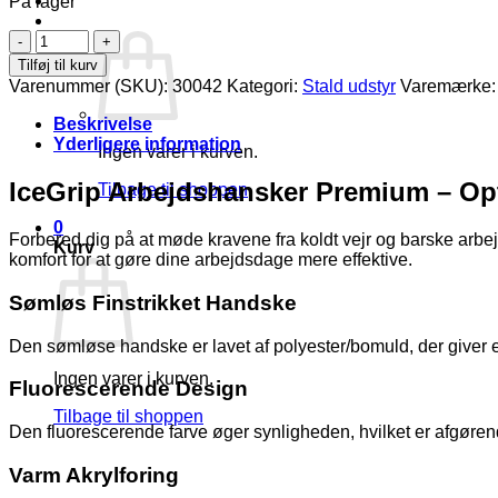
På lager
Kurv /
kr.
0,00
0
IceGrip
Arbejdshansker
Tilføj til kurv
Premium
Varenummer (SKU):
30042
Kategori:
Stald udstyr
Varemærke
antal
Beskrivelse
Yderligere information
Ingen varer i kurven.
IceGrip Arbejdshansker Premium – Opti
Tilbage til shoppen
0
Forbered dig på at møde kravene fra koldt vejr og barske ar
Kurv
komfort for at gøre dine arbejdsdage mere effektive.
Sømløs Finstrikket Handske
Den sømløse handske er lavet af polyester/bomuld, der giver e
Ingen varer i kurven.
Fluorescerende Design
Tilbage til shoppen
Den fluorescerende farve øger synligheden, hvilket er afgørend
Varm Akrylforing