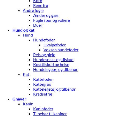
Korn
Rene frø
Andre fugle
Ænder og gæs
Fugle i bur og voliere
Duer
Hund og kat
Hund
Hundefoder
Hvalpefoder
Voksen hundefoder
Pels og pleje
Hundesnaks og tilskud
Kosttilskud og helse
Hundelegetøj og tilbehør
Kat
Kattefoder
Kattegrus
Kattelegetøj og tilbehør
Kradsetræ
Gnaver
Kanin
Kaninfoder
Tilbehør til kaniner