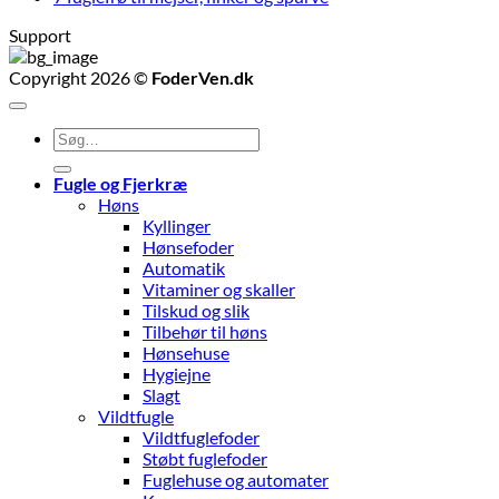
Support
Copyright 2026 ©
FoderVen.dk
Søg
efter:
Fugle og Fjerkræ
Høns
Kyllinger
Hønsefoder
Automatik
Vitaminer og skaller
Tilskud og slik
Tilbehør til høns
Hønsehuse
Hygiejne
Slagt
Vildtfugle
Vildtfuglefoder
Støbt fuglefoder
Fuglehuse og automater