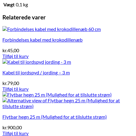
Vægt
0,1 kg
Relaterede varer
Forbindelses kabel med krokodillenæb
kr.
45,00
Tilføj til kurv
Kabel til jordspyd / jording – 3 m
kr.
79,00
Tilføj til kurv
Flytbar hegn 25 m (Mulighed for at tilslutte strøm)
kr.
900,00
Tilføj til kurv