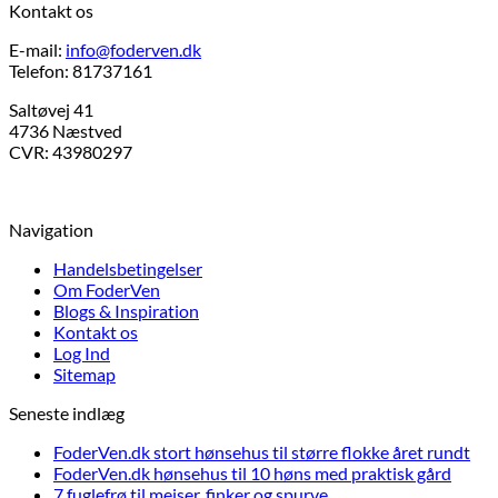
Kontakt os
E-mail:
info@foderven.dk
Telefon: 81737161
Saltøvej 41
4736 Næstved
CVR: 43980297
Navigation
Handelsbetingelser
Om FoderVen
Blogs & Inspiration
Kontakt os
Log Ind
Sitemap
Seneste indlæg
FoderVen.dk stort hønsehus til større flokke året rundt
FoderVen.dk hønsehus til 10 høns med praktisk gård
7 fuglefrø til mejser, finker og spurve