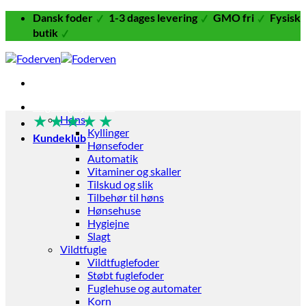
Fortsæt
Dansk foder
1-3 dages levering
GMO fri
Fysisk
til
butik
indhold
Fugle og Fjerkræ
★
★
★
★
★
Høns
Kyllinger
Kundeklub
Hønsefoder
Automatik
Vitaminer og skaller
Tilskud og slik
Tilbehør til høns
Hønsehuse
Hygiejne
Slagt
Vildtfugle
Vildtfuglefoder
Støbt fuglefoder
Fuglehuse og automater
Korn