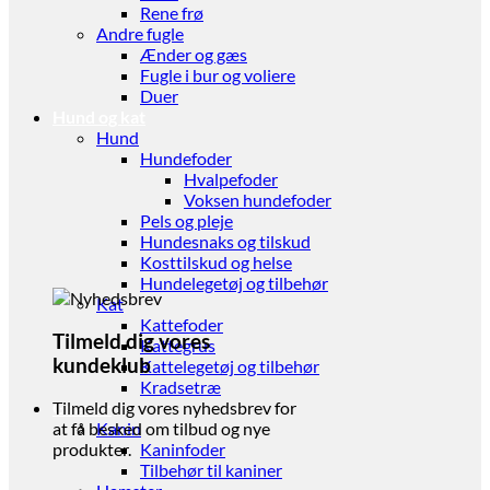
Rene frø
Andre fugle
Ænder og gæs
Fugle i bur og voliere
Duer
Hund og kat
Hund
Hundefoder
Hvalpefoder
Voksen hundefoder
Pels og pleje
Hundesnaks og tilskud
Kosttilskud og helse
Hundelegetøj og tilbehør
Kat
Kattefoder
Tilmeld dig vores
Kattegrus
kundeklub
Kattelegetøj og tilbehør
Kradsetræ
Gnaver
Tilmeld dig vores nyhedsbrev for
Kanin
at få besked om tilbud og nye
Kaninfoder
produkter.
Tilbehør til kaniner