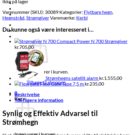
Ikke på lager
Brands
Økologi
Varenummer (SKU):
30089
Kategorier:
Flytbare hegn
,
Tilbud
Hegnstråd
,
Strømgiver
Varemærke:
Kerbl
Log ind
Du kunne også være interesseret i…
Kurv /
kr.
0,00
0
Compact Power N 700 Strømgiver
kr.
705,00
Ingen varer i kurven.
Strømhegns satellit alarm
kr.
1.555,00
Tilbage til shoppen
Flexi Gate Tape 7,5 m
kr.
235,00
0
Beskrivelse
Kurv
Yderligere information
Synlig og Effektiv Advarsel til
Strømhegn
Ingen varer i kurven.