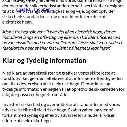
Skab klar og synlig advarsel med vores skilte til elektriske hegn,
der overholder sikkerhedsstandarderne. Hvert skilt er designet
Tilbage til shoppen
til at blive vist langs offentlige stier og veje, og det opfylder
sikkerhedsstandardens krav om at identificere dele af
elektriske hegn.
Afsnit fra hegnsloven:
“Hver del af en elektrisk hegn, der er
installeret langs en offentlig vej eller sti, skal identificeres ved
advarselsskilte med jævne mellemrum. Disse skal være sikkert
fastgjort til hegnet eller fast klemt på hegnets ledninger.”
Klar og Tydelig Information
Med klare advarselstekster og grafik er vores skilte lette at
forstå, hvilket gør dem effektive til at informere offentligheden
om tilstedeværelsen af et elektrisk hegn. Denne klare og
tydelige information er nøglen til at opretholde sikkerheden for
alle, der passerer hegnets område.
Invester i sikkerhed og overholdelse af standarder med vores
advarselsskilte til elektriske hegn. Skab tryghed og vær på
forkant med synlig og effektiv advarsel for alle, der krydser
stierne af elektriske hegn.