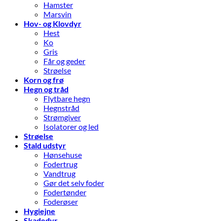
Hamster
Marsvin
Hov- og Klovdyr
Hest
Ko
Gris
Får og geder
Strøelse
Korn og frø
Hegn og tråd
Flytbare hegn
Hegnstråd
Strømgiver
Isolatorer og led
Strøelse
Stald udstyr
Hønsehuse
Fodertrug
Vandtrug
Gør det selv foder
Fodertønder
Foderøser
Hygiejne
Skadedyr