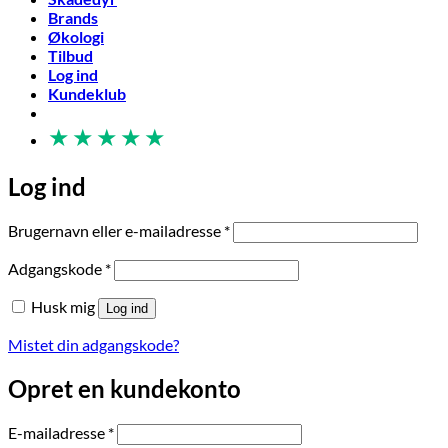
Brands
Økologi
Tilbud
Log ind
Kundeklub
★
★
★
★
★
Log ind
Påkrævet
Brugernavn eller e-mailadresse
*
Påkrævet
Adgangskode
*
Husk mig
Log ind
Mistet din adgangskode?
Opret en kundekonto
Påkrævet
E-mailadresse
*