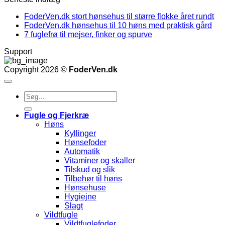
FoderVen.dk stort hønsehus til større flokke året rundt
FoderVen.dk hønsehus til 10 høns med praktisk gård
7 fuglefrø til mejser, finker og spurve
Support
Copyright 2026 ©
FoderVen.dk
Søg
efter:
Fugle og Fjerkræ
Høns
Kyllinger
Hønsefoder
Automatik
Vitaminer og skaller
Tilskud og slik
Tilbehør til høns
Hønsehuse
Hygiejne
Slagt
Vildtfugle
Vildtfuglefoder