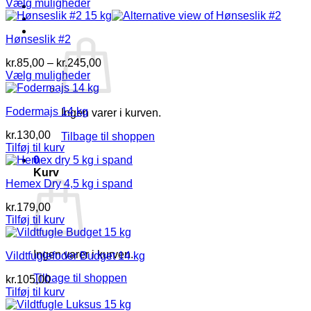
kr.95,00
Vælg muligheder
Log ind
Dette
til
vare
kr.320,00
Kurv /
kr.
0,00
0
Hønseslik #2
har
flere
Prisinterval:
kr.
85,00
–
kr.
245,00
varianter.
kr.85,00
Vælg muligheder
Mulighederne
Dette
til
kan
vare
kr.245,00
vælges
Fodermajs 14 kg
har
Ingen varer i kurven.
på
flere
varesiden
kr.
130,00
Tilbage til shoppen
varianter.
Tilføj til kurv
Mulighederne
0
kan
Kurv
vælges
Hemex Dry 4,5 kg i spand
på
varesiden
kr.
179,00
Tilføj til kurv
Ingen varer i kurven.
Vildtfuglefoder Budget 14 kg
Tilbage til shoppen
kr.
105,00
Tilføj til kurv