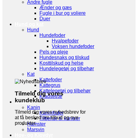
Andre fugle
Ænder og gæs
Fugle i bur og voliere
Duer
Hund og kat
Hund
Hundefoder
Hvalpefoder
Voksen hundefoder
Pels og pleje
Hundesnaks og tilskud
Kosttilskud og helse
Hundelegetøj og tilbehør
Kat
Kattefoder
Kattegrus
Kattelegetøj og tilbehør
Tilmeld dig vores
Kradsetræ
kundeklub
Gnaver
Kanin
Tilmeld dig vores nyhedsbrev for
Kaninfoder
at få besked om tilbud og nye
Tilbehør til kaniner
produkter.
Hamster
Marsvin
Hov- og Klovdyr