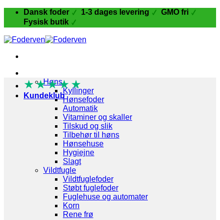
Fortsæt
Dansk foder
1-3 dages levering
GMO fri
til
Fysisk butik
indhold
Fugle og Fjerkræ
★
★
Høns
★
★
★
Kyllinger
Kundeklub
Hønsefoder
Automatik
Vitaminer og skaller
Tilskud og slik
Tilbehør til høns
Hønsehuse
Hygiejne
Slagt
Vildtfugle
Vildtfuglefoder
Støbt fuglefoder
Fuglehuse og automater
Korn
Rene frø