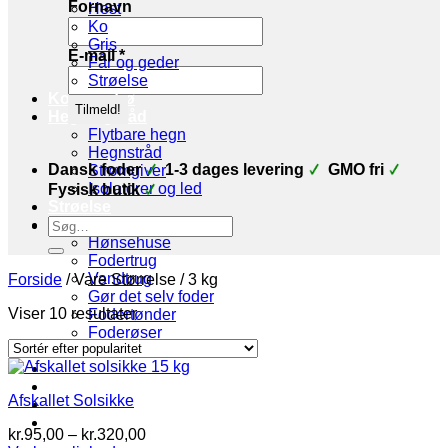
Fornavn
Hest
Ko
Gris
E-mail
*
Får og geder
Strøelse
Korn og frø
Hegn og tråd
Flytbare hegn
Hegnstråd
Dansk foder
1-3 dages levering
GMO fri
Strømgiver
Isolatorer og led
Fysisk butik
Strøelse
Søg
Stald udstyr
efter:
Hønsehuse
Fodertrug
Vandtrug
Forside
/
Vare Størrelse
/
3 kg
Gør det selv foder
Sorteret
Viser 10 resultater
Fodertønder
efter
Foderøser
popularitet
Hygiejne
Skadedyr
Brands
Afskallet Solsikke
Økologi
Tilbud
Prisinterval:
kr.
95,00
–
kr.
320,00