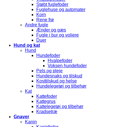
Støbt fuglefoder
Fuglehuse og automater
Korn
Rene frø
Andre fugle
Ænder og gæs
Fugle i bur og voliere
Duer
Hund og kat
Hund
Hundefoder
Hvalpefoder
Voksen hundefoder
Pels og pleje
Hundesnaks og tilskud
Kosttilskud og helse
Hundelegetøj og tilbehør
Kat
Kattefoder
Kattegrus
Kattelegetøj og tilbehør
Kradsetræ
Gnaver
Kanin
Kaninfoder