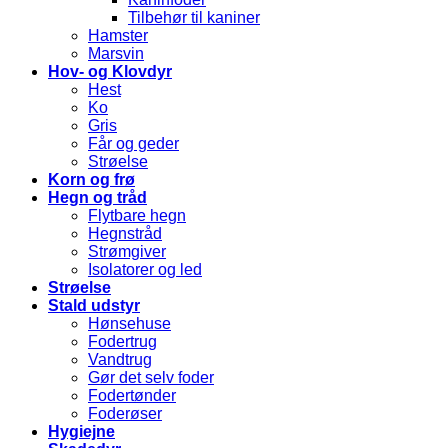
Tilbehør til kaniner
Hamster
Marsvin
Hov- og Klovdyr
Hest
Ko
Gris
Får og geder
Strøelse
Korn og frø
Hegn og tråd
Flytbare hegn
Hegnstråd
Strømgiver
Isolatorer og led
Strøelse
Stald udstyr
Hønsehuse
Fodertrug
Vandtrug
Gør det selv foder
Fodertønder
Foderøser
Hygiejne