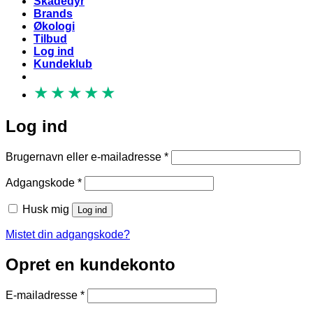
Skadedyr
Brands
Økologi
Tilbud
Log ind
Kundeklub
★
★
★
★
★
Log ind
Påkrævet
Brugernavn eller e-mailadresse
*
Påkrævet
Adgangskode
*
Husk mig
Log ind
Mistet din adgangskode?
Opret en kundekonto
Påkrævet
E-mailadresse
*