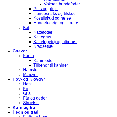
Voksen hundefoder
Pels og pleje
Hundesnaks og tilskud
Kosttilskud og helse
Hundelegetøj og tilbehør
Kat
Kattefoder
Kattegrus
Kattelegetøj og tilbehør
Kradsetræ
Gnaver
Kanin
Kaninfoder
Tilbehør til kaniner
Hamster
Marsvin
Hov- og Klovdyr
Hest
Ko
Gris
Får og geder
Strøelse
Korn og frø
Hegn og tråd
Flytbare hegn