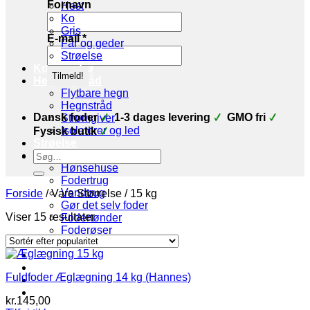
Fornavn
Hest
Ko
Gris
E-mail
*
Får og geder
Strøelse
Korn og frø
Hegn og tråd
Flytbare hegn
Hegnstråd
Dansk foder
1-3 dages levering
GMO fri
Strømgiver
Isolatorer og led
Fysisk butik
Strøelse
Søg
Stald udstyr
efter:
Hønsehuse
Fodertrug
Vandtrug
Forside
/
Vare Størrelse
/
15 kg
Gør det selv foder
Sorteret
Viser 15 resultater
Fodertønder
efter
Foderøser
popularitet
Hygiejne
Skadedyr
Brands
Fuldfoder Æglægning 14 kg (Hannes)
Økologi
Tilbud
kr.
145,00