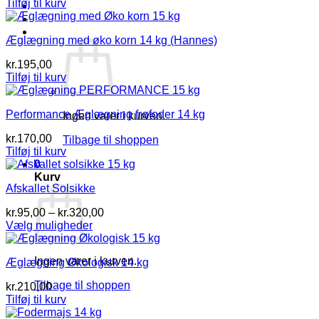
Tilføj til kurv
Log ind
Kurv /
kr.
0,00
0
Æglægning med øko korn 14 kg (Hannes)
kr.
195,00
Tilføj til kurv
Performance Æglægning frøfoder 14 kg
Ingen varer i kurven.
kr.
170,00
Tilbage til shoppen
Tilføj til kurv
0
Kurv
Afskallet Solsikke
Prisinterval:
kr.
95,00
–
kr.
320,00
kr.95,00
Vælg muligheder
Dette
til
vare
kr.320,00
Ingen varer i kurven.
Æglægning Økologisk 14 kg
har
flere
Tilbage til shoppen
kr.
210,00
varianter.
Tilføj til kurv
Mulighederne
kan