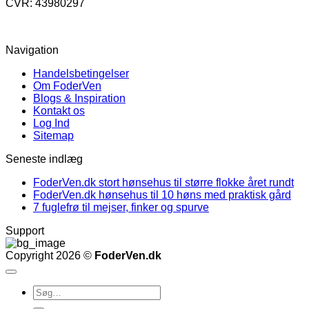
CVR: 43980297
Navigation
Handelsbetingelser
Om FoderVen
Blogs & Inspiration
Kontakt os
Log Ind
Sitemap
Seneste indlæg
FoderVen.dk stort hønsehus til større flokke året rundt
FoderVen.dk hønsehus til 10 høns med praktisk gård
7 fuglefrø til mejser, finker og spurve
Support
Copyright 2026 ©
FoderVen.dk
Søg
efter: