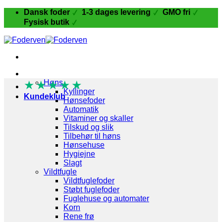
Fortsæt
Dansk foder
1-3 dages levering
GMO fri
til
Fysisk butik
indhold
Fugle og Fjerkræ
★
★
Høns
★
★
★
Kyllinger
Kundeklub
Hønsefoder
Automatik
Vitaminer og skaller
Tilskud og slik
Tilbehør til høns
Hønsehuse
Hygiejne
Slagt
Vildtfugle
Vildtfuglefoder
Støbt fuglefoder
Fuglehuse og automater
Korn
Rene frø