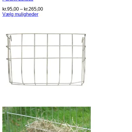
Prisinterval:
kr.
95,00
–
kr.
265,00
kr.95,00
Vælg muligheder
Dette
til
vare
kr.265,00
har
flere
varianter.
Mulighederne
kan
vælges
på
varesiden