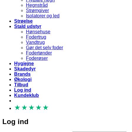
Hegnstråd
Strømgiver
Isolatorer og led
Strøelse
Stald udstyr
Hønsehuse
Fodertrug
Vandtrug
Gør det selv foder
Fodertønder
Foderøser
Hygiejne
Skadedyr
Brands
Økologi
Tilbud
Log ind
Kundeklub
★
★
★
★
★
Log ind