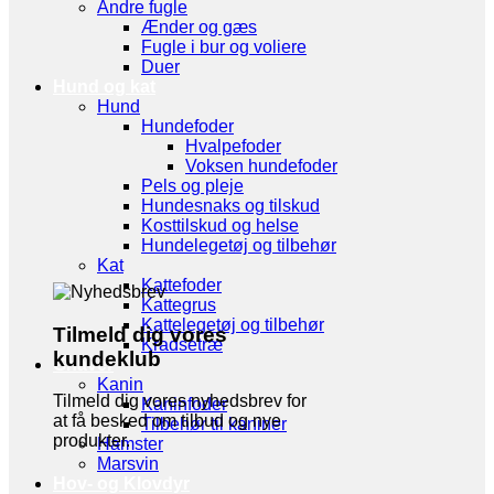
Andre fugle
Ænder og gæs
Fugle i bur og voliere
Duer
Hund og kat
Hund
Hundefoder
Hvalpefoder
Voksen hundefoder
Pels og pleje
Hundesnaks og tilskud
Kosttilskud og helse
Hundelegetøj og tilbehør
Kat
Kattefoder
Kattegrus
Kattelegetøj og tilbehør
Tilmeld dig vores
Kradsetræ
kundeklub
Gnaver
Kanin
Tilmeld dig vores nyhedsbrev for
Kaninfoder
at få besked om tilbud og nye
Tilbehør til kaniner
produkter.
Hamster
Marsvin
Hov- og Klovdyr