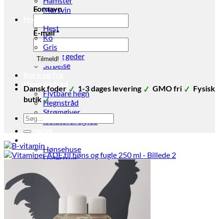
Hamster
Fornavn
Marsvin
Hov- og Klovdyr
Hest
E-mail
*
Ko
Gris
Får og geder
Strøelse
Korn og frø
Hegn og tråd
Dansk foder
1-3 dages levering
GMO fri
Fysisk
Flytbare hegn
butik
Hegnstråd
Strømgiver
Søg
Isolatorer og led
efter:
Strøelse
Stald udstyr
Hønsehuse
Fodertrug
Vandtrug
Gør det selv foder
Fodertønder
Foderøser
Hygiejne
Skadedyr