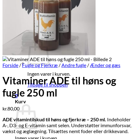
Brands
Økologi
Tilbud
Log ind
Kurv /
kr.
0,00
0
Forside
/
Fugle og Fjerkræ
/
Andre fugle
/
Ænder og gæs
Ingen varer i kurven.
Vitaminer ADE til høns og
Tilbage til shoppen
fugle 250 ml
0
Kurv
kr.
80,00
ADE vitamintilskud til høns og fjerkræ – 250 ml.
Indeholder
A-, D3- og E-vitamin samt selen. Understøtter immunforsvar,
vækst og æglægning. Tilsættes nemt foder eller drikkevand.
Ingen varer i kurven.