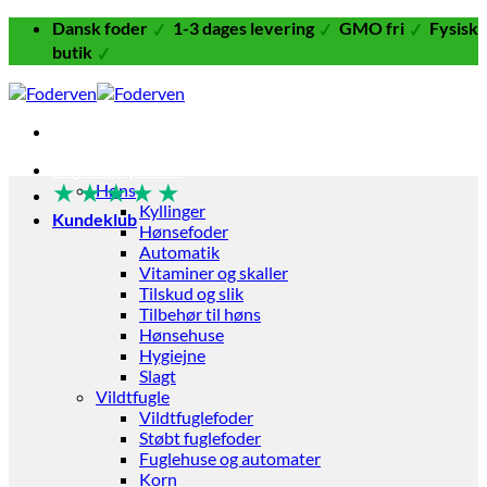
Fortsæt
Dansk foder
1-3 dages levering
GMO fri
Fysisk
til
butik
indhold
Fugle og Fjerkræ
★
★
★
★
★
Høns
Kyllinger
Kundeklub
Hønsefoder
Automatik
Vitaminer og skaller
Tilskud og slik
Tilbehør til høns
Hønsehuse
Hygiejne
Slagt
Vildtfugle
Vildtfuglefoder
Støbt fuglefoder
Fuglehuse og automater
Korn