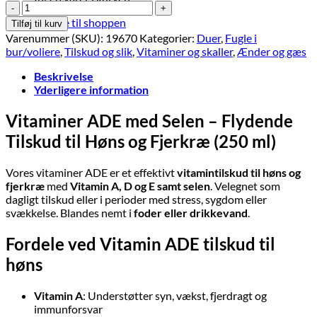
Vitaminer
ADE
Tilbage til shoppen
Tilføj til kurv
til
Varenummer (SKU):
19670
Kategorier:
Duer
,
Fugle i
høns
bur/voliere
,
Tilskud og slik
,
Vitaminer og skaller
,
Ænder og gæs
og
fugle
Beskrivelse
250
Yderligere information
ml
antal
Vitaminer ADE med Selen – Flydende
Tilskud til Høns og Fjerkræ (250 ml)
Vores vitaminer ADE er et effektivt
vitamintilskud til høns og
fjerkræ
med
Vitamin A, D og E samt selen
. Velegnet som
dagligt tilskud eller i perioder med stress, sygdom eller
svækkelse. Blandes nemt i
foder eller drikkevand
.
Fordele ved Vitamin ADE tilskud til
høns
Vitamin A
: Understøtter syn, vækst, fjerdragt og
immunforsvar