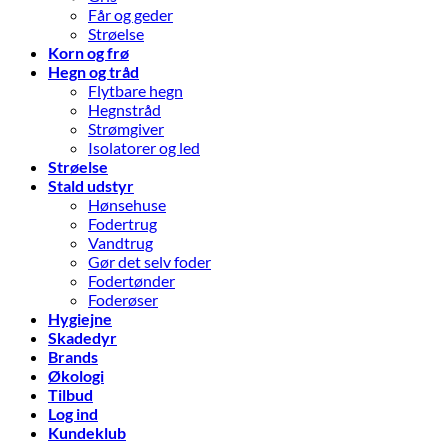
Får og geder
Strøelse
Korn og frø
Hegn og tråd
Flytbare hegn
Hegnstråd
Strømgiver
Isolatorer og led
Strøelse
Stald udstyr
Hønsehuse
Fodertrug
Vandtrug
Gør det selv foder
Fodertønder
Foderøser
Hygiejne
Skadedyr
Brands
Økologi
Tilbud
Log ind
Kundeklub