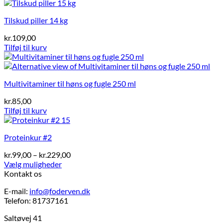
Tilskud piller 14 kg
kr.
109,00
Tilføj til kurv
Multivitaminer til høns og fugle 250 ml
kr.
85,00
Tilføj til kurv
Proteinkur #2
Prisinterval:
kr.
99,00
–
kr.
229,00
kr.99,00
Vælg muligheder
Dette
til
Kontakt os
vare
kr.229,00
E-mail:
info@foderven.dk
har
Telefon: 81737161
flere
varianter.
Saltøvej 41
Mulighederne