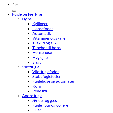
Søg
efter:
Fugle og Fjerkræ
Høns
Kyllinger
Hønsefoder
Automatik
Vitaminer og skaller
Tilskud og slik
Tilbehør til høns
Hønsehuse
Hygiejne
Slagt
Vildtfugle
Vildtfuglefoder
Støbt fuglefoder
Fuglehuse og automater
Korn
Rene frø
Andre fugle
Ænder og gæs
Fugle i bur og voliere
Duer