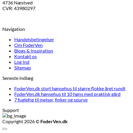
4736 Næstved
kan
CVR: 43980297
vælges
på
varesiden
Navigation
Handelsbetingelser
Om FoderVen
Blogs & Inspiration
Kontakt os
Log Ind
Sitemap
Seneste indlæg
FoderVen.dk stort hønsehus til større flokke året rundt
FoderVen.dk hønsehus til 10 høns med praktisk gård
7 fuglefrø til mejser, finker og spurve
Support
Copyright 2026 ©
FoderVen.dk