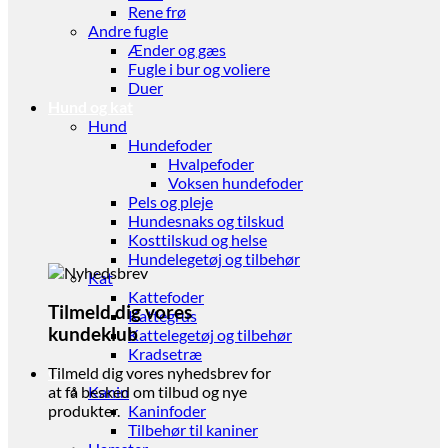
Rene frø
Andre fugle
Ænder og gæs
Fugle i bur og voliere
Duer
Hund og kat
Hund
Hundefoder
Hvalpefoder
Voksen hundefoder
Pels og pleje
Hundesnaks og tilskud
Kosttilskud og helse
Hundelegetøj og tilbehør
Kat
Kattefoder
Tilmeld dig vores
Kattegrus
kundeklub
Kattelegetøj og tilbehør
Kradsetræ
Gnaver
Tilmeld dig vores nyhedsbrev for
Kanin
at få besked om tilbud og nye
Kaninfoder
produkter.
Tilbehør til kaniner