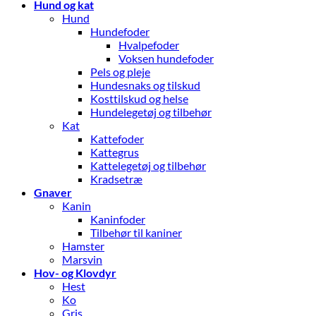
Hund og kat
Hund
Hundefoder
Hvalpefoder
Voksen hundefoder
Pels og pleje
Hundesnaks og tilskud
Kosttilskud og helse
Hundelegetøj og tilbehør
Kat
Kattefoder
Kattegrus
Kattelegetøj og tilbehør
Kradsetræ
Gnaver
Kanin
Kaninfoder
Tilbehør til kaniner
Hamster
Marsvin
Hov- og Klovdyr
Hest
Ko
Gris