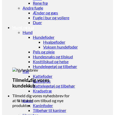
Rene frø
Andre fugle
Ænder og gæs
Fugle i bur og voliere
Duer
Hund og kat
Hund
Hundefoder
Hvalpefoder
Voksen hundefoder
Pels og pleje
Hundesnaks og tilskud
Kosttilskud og helse
Hundelegetøj og tilbehør
Kat
Kattefoder
Tilmeld dig vores
Kattegrus
kundeklub
Kattelegetøj og tilbehør
Kradsetræ
Gnaver
Tilmeld dig vores nyhedsbrev for
Kanin
at få besked om tilbud og nye
Kaninfoder
produkter.
Tilbehør til kaniner