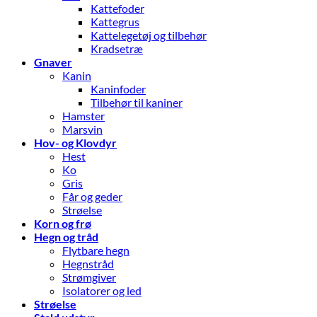
Kattefoder
Kattegrus
Kattelegetøj og tilbehør
Kradsetræ
Gnaver
Kanin
Kaninfoder
Tilbehør til kaniner
Hamster
Marsvin
Hov- og Klovdyr
Hest
Ko
Gris
Får og geder
Strøelse
Korn og frø
Hegn og tråd
Flytbare hegn
Hegnstråd
Strømgiver
Isolatorer og led
Strøelse