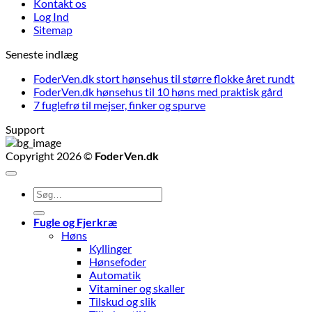
Kontakt os
Log Ind
Sitemap
Seneste indlæg
FoderVen.dk stort hønsehus til større flokke året rundt
FoderVen.dk hønsehus til 10 høns med praktisk gård
7 fuglefrø til mejser, finker og spurve
Support
Copyright 2026 ©
FoderVen.dk
Søg
efter:
Fugle og Fjerkræ
Høns
Kyllinger
Hønsefoder
Automatik
Vitaminer og skaller
Tilskud og slik