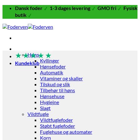
Fortsæt
Dansk foder
1-3 dages levering
GMO fri
Fysisk
til
butik
indhold
Fugle og Fjerkræ
★
★
★
★
★
Høns
Kyllinger
Kundeklub
Hønsefoder
Automatik
Vitaminer og skaller
Tilskud og slik
Tilbehør til høns
Hønsehuse
Hygiejne
Slagt
Vildtfugle
Vildtfuglefoder
Støbt fuglefoder
Fuglehuse og automater
Korn