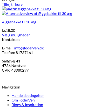
Tilføj til kurv
Æggebakke til 30 æg
kr.
18,00
Vælg muligheder
Dette
Kontakt os
vare
E-mail:
info@foderven.dk
har
Telefon: 81737161
flere
varianter.
Saltøvej 41
Mulighederne
4736 Næstved
kan
CVR: 43980297
vælges
på
varesiden
Navigation
Handelsbetingelser
Om FoderVen
Blogs & Inspiration