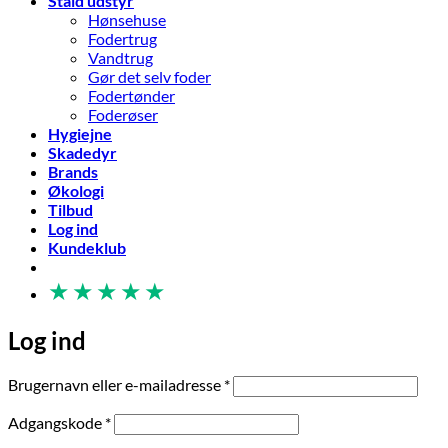
Stald udstyr
Hønsehuse
Fodertrug
Vandtrug
Gør det selv foder
Fodertønder
Foderøser
Hygiejne
Skadedyr
Brands
Økologi
Tilbud
Log ind
Kundeklub
★
★
★
★
★
Log ind
Påkrævet
Brugernavn eller e-mailadresse
*
Påkrævet
Adgangskode
*