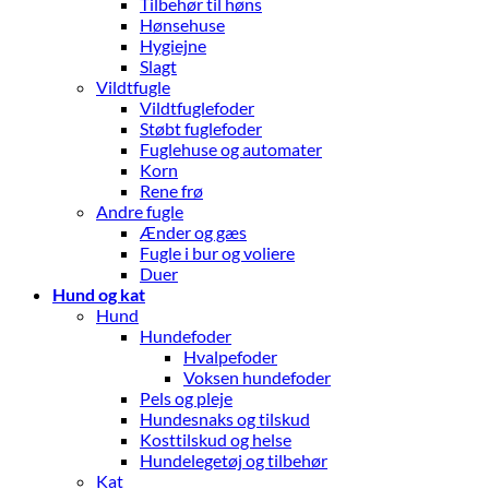
Tilbehør til høns
Hønsehuse
Hygiejne
Slagt
Vildtfugle
Vildtfuglefoder
Støbt fuglefoder
Fuglehuse og automater
Korn
Rene frø
Andre fugle
Ænder og gæs
Fugle i bur og voliere
Duer
Hund og kat
Hund
Hundefoder
Hvalpefoder
Voksen hundefoder
Pels og pleje
Hundesnaks og tilskud
Kosttilskud og helse
Hundelegetøj og tilbehør
Kat