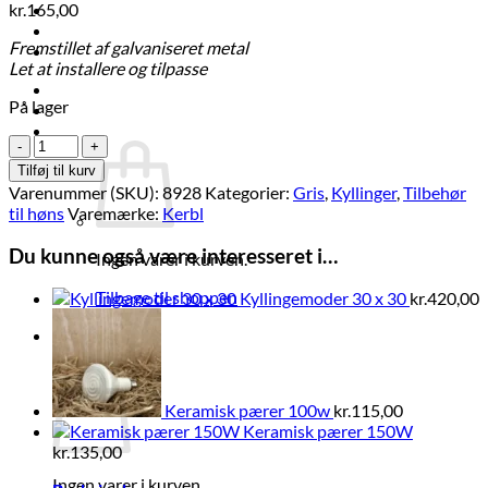
Brands
kr.
165,00
Økologi
Fremstillet af galvaniseret metal
Tilbud
Let at installere og tilpasse
Log ind
På lager
Kurv /
kr.
0,00
0
Varmelampe
21
Tilføj til kurv
cm
Varenummer (SKU):
8928
Kategorier:
Gris
,
Kyllinger
,
Tilbehør
Max.
til høns
Varemærke:
Kerbl
175
W
Du kunne også være interesseret i…
Ingen varer i kurven.
antal
Tilbage til shoppen
Kyllingemoder 30 x 30
kr.
420,00
0
Kurv
Keramisk pærer 100w
kr.
115,00
Keramisk pærer 150W
kr.
135,00
Ingen varer i kurven.