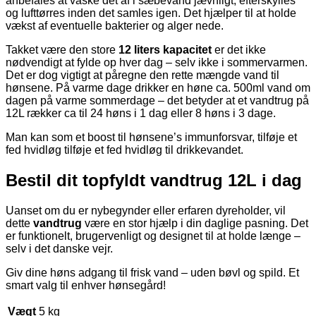
anbefales at vaske det af i sæbevand jævnligt, efterskylles
og lufttørres inden det samles igen. Det hjælper til at holde
vækst af eventuelle bakterier og alger nede.
Takket være den store
12 liters kapacitet
er det ikke
nødvendigt at fylde op hver dag – selv ikke i sommervarmen.
Det er dog vigtigt at påregne den rette mængde vand til
hønsene. På varme dage drikker en høne ca. 500ml vand om
dagen på varme sommerdage – det betyder at et vandtrug på
12L rækker ca til 24 høns i 1 dag eller 8 høns i 3 dage.
Man kan som et boost til hønsene’s immunforsvar, tilføje et
fed hvidløg tilføje et fed hvidløg til drikkevandet.
Bestil dit topfyldt vandtrug 12L i dag
Uanset om du er nybegynder eller erfaren dyreholder, vil
dette
vandtrug
være en stor hjælp i din daglige pasning. Det
er funktionelt, brugervenligt og designet til at holde længe –
selv i det danske vejr.
Giv dine høns adgang til frisk vand – uden bøvl og spild. Et
smart valg til enhver hønsegård!
Vægt
5 kg