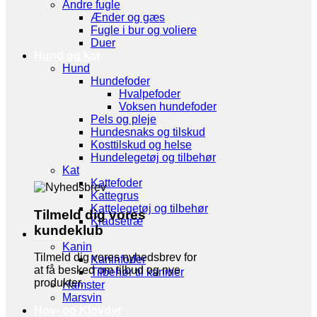
Andre fugle
Ænder og gæs
Fugle i bur og voliere
Duer
Hund og kat
Hund
Hundefoder
Hvalpefoder
Voksen hundefoder
Pels og pleje
Hundesnaks og tilskud
Kosttilskud og helse
Hundelegetøj og tilbehør
Kat
Kattefoder
Kattegrus
Kattelegetøj og tilbehør
Tilmeld dig vores
Kradsetræ
kundeklub
Gnaver
Kanin
Tilmeld dig vores nyhedsbrev for
Kaninfoder
at få besked om tilbud og nye
Tilbehør til kaniner
produkter.
Hamster
Marsvin
Hov- og Klovdyr