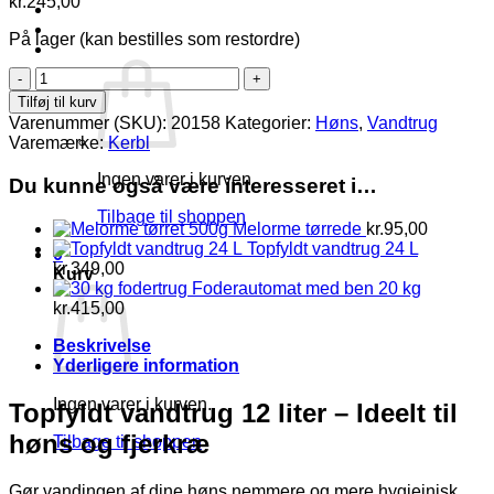
kr.
245,00
Log ind
På lager (kan bestilles som restordre)
Kurv /
kr.
0,00
0
Topfyldt
vandtrug
Tilføj til kurv
12
Varenummer (SKU):
20158
Kategorier:
Høns
,
Vandtrug
Liter
Varemærke:
Kerbl
antal
Ingen varer i kurven.
Du kunne også være interesseret i…
Tilbage til shoppen
Melorme tørrede
kr.
95,00
Topfyldt vandtrug 24 L
0
kr.
349,00
Kurv
Foderautomat med ben 20 kg
kr.
415,00
Beskrivelse
Yderligere information
Ingen varer i kurven.
Topfyldt vandtrug 12 liter – Ideelt til
høns og fjerkræ
Tilbage til shoppen
Gør vandingen af dine høns nemmere og mere hygiejnisk