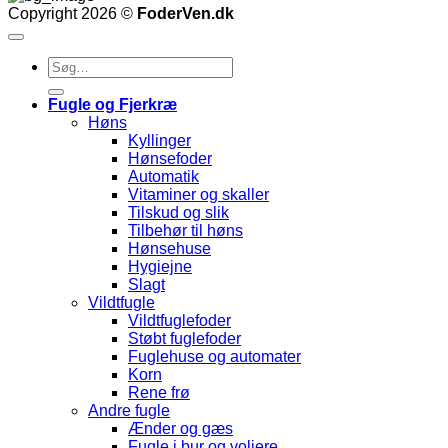
Copyright 2026 ©
FoderVen.dk
Søg
efter:
Fugle og Fjerkræ
Høns
Kyllinger
Hønsefoder
Automatik
Vitaminer og skaller
Tilskud og slik
Tilbehør til høns
Hønsehuse
Hygiejne
Slagt
Vildtfugle
Vildtfuglefoder
Støbt fuglefoder
Fuglehuse og automater
Korn
Rene frø
Andre fugle
Ænder og gæs
Fugle i bur og voliere