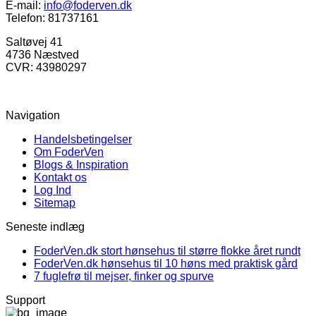
E-mail:
info@foderven.dk
Telefon: 81737161
Saltøvej 41
4736 Næstved
CVR: 43980297
Navigation
Handelsbetingelser
Om FoderVen
Blogs & Inspiration
Kontakt os
Log Ind
Sitemap
Seneste indlæg
FoderVen.dk stort hønsehus til større flokke året rundt
FoderVen.dk hønsehus til 10 høns med praktisk gård
7 fuglefrø til mejser, finker og spurve
Support