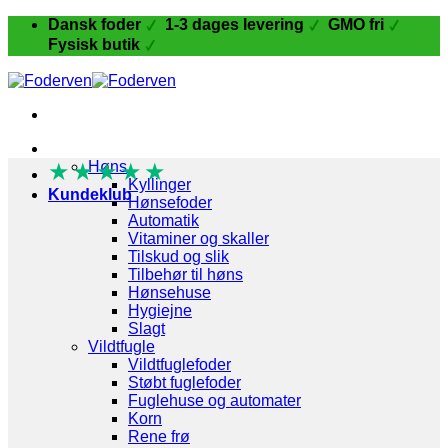
Fortsæt
Dansk foder
1-3 dages levering
GMO fri
til
Fysisk butik
indhold
Fugle og Fjerkræ
★
★
Høns
★
★
★
Kyllinger
Kundeklub
Hønsefoder
Automatik
Vitaminer og skaller
Tilskud og slik
Tilbehør til høns
Hønsehuse
Hygiejne
Slagt
Vildtfugle
Vildtfuglefoder
Støbt fuglefoder
Fuglehuse og automater
Korn
Rene frø