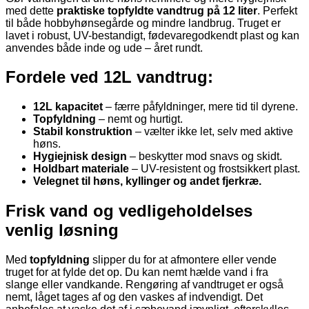
med dette
praktiske topfyldte vandtrug på 12 liter
. Perfekt
til både hobbyhønsegårde og mindre landbrug. Truget er
lavet i robust, UV-bestandigt, fødevaregodkendt plast og kan
anvendes både inde og ude – året rundt.
Fordele ved 12L vandtrug:
12L kapacitet
– færre påfyldninger, mere tid til dyrene.
Topfyldning
– nemt og hurtigt.
Stabil konstruktion
– vælter ikke let, selv med aktive
høns.
Hygiejnisk design
– beskytter mod snavs og skidt.
Holdbart materiale
– UV-resistent og frostsikkert plast.
Velegnet til høns, kyllinger og andet fjerkræ.
Frisk vand og vedligeholdelses
venlig løsning
Med
topfyldning
slipper du for at afmontere eller vende
truget for at fylde det op. Du kan nemt hælde vand i fra
slange eller vandkande. Rengøring af vandtruget er også
nemt, låget tages af og den vaskes af indvendigt. Det