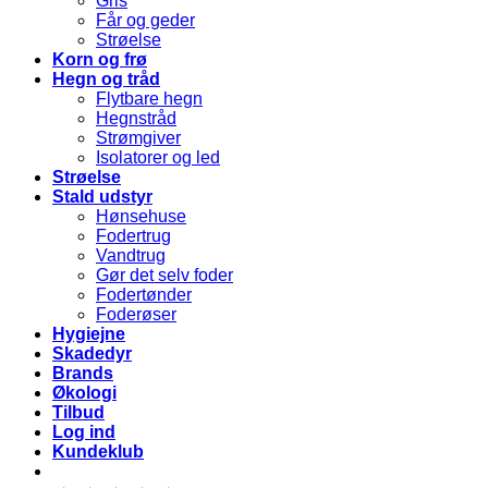
Gris
Får og geder
Strøelse
Korn og frø
Hegn og tråd
Flytbare hegn
Hegnstråd
Strømgiver
Isolatorer og led
Strøelse
Stald udstyr
Hønsehuse
Fodertrug
Vandtrug
Gør det selv foder
Fodertønder
Foderøser
Hygiejne
Skadedyr
Brands
Økologi
Tilbud
Log ind
Kundeklub