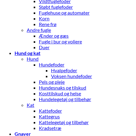
Vildtfuglefoder
Støbt fuglefoder
Fuglehuse og automater
Korn
Rene frø
Andre fugle
Ænder og gæs
Fugle i bur og voliere
Duer
Hund og kat
Hund
Hundefoder
Hvalpefoder
Voksen hundefoder
Pels og pleje
Hundesnaks og tilskud
Kosttilskud og helse
Hundelegetøj og tilbehør
Kat
Kattefoder
Kattegrus
Kattelegetøj og tilbehør
Kradsetræ
Gnaver