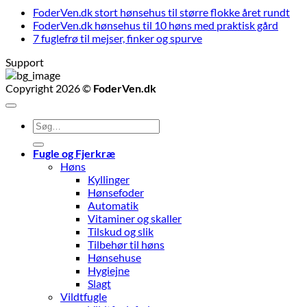
FoderVen.dk stort hønsehus til større flokke året rundt
FoderVen.dk hønsehus til 10 høns med praktisk gård
7 fuglefrø til mejser, finker og spurve
Support
Copyright 2026 ©
FoderVen.dk
Søg
efter:
Fugle og Fjerkræ
Høns
Kyllinger
Hønsefoder
Automatik
Vitaminer og skaller
Tilskud og slik
Tilbehør til høns
Hønsehuse
Hygiejne
Slagt
Vildtfugle