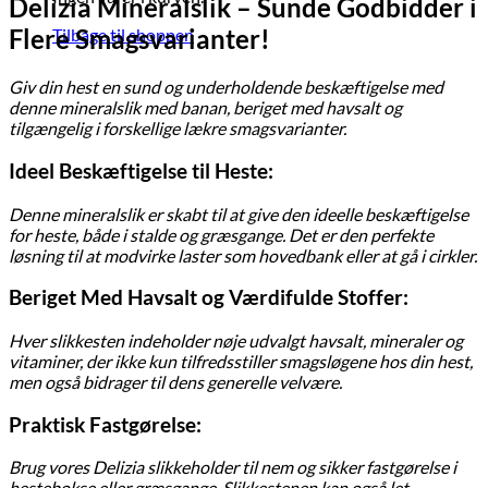
Delizia Mineralslik – Sunde Godbidder i
Flere Smagsvarianter!
Tilbage til shoppen
Giv din hest en sund og underholdende beskæftigelse med
denne mineralslik med banan, beriget med havsalt og
tilgængelig i forskellige lækre smagsvarianter.
Ideel Beskæftigelse til Heste:
Denne mineralslik er skabt til at give den ideelle beskæftigelse
for heste, både i stalde og græsgange. Det er den perfekte
løsning til at modvirke laster som hovedbank eller at gå i cirkler.
Beriget Med Havsalt og Værdifulde Stoffer:
Hver slikkesten indeholder nøje udvalgt havsalt, mineraler og
vitaminer, der ikke kun tilfredsstiller smagsløgene hos din hest,
men også bidrager til dens generelle velvære.
Praktisk Fastgørelse:
Brug vores Delizia slikkeholder til nem og sikker fastgørelse i
hestebokse eller græsgange. Slikkestenen kan også let