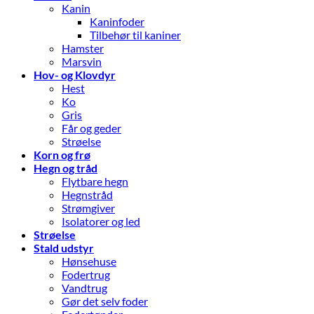
Kanin
Kaninfoder
Tilbehør til kaniner
Hamster
Marsvin
Hov- og Klovdyr
Hest
Ko
Gris
Får og geder
Strøelse
Korn og frø
Hegn og tråd
Flytbare hegn
Hegnstråd
Strømgiver
Isolatorer og led
Strøelse
Stald udstyr
Hønsehuse
Fodertrug
Vandtrug
Gør det selv foder