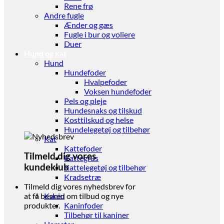
Rene frø
Andre fugle
Ænder og gæs
Fugle i bur og voliere
Duer
Hund og kat
Hund
Hundefoder
Hvalpefoder
Voksen hundefoder
Pels og pleje
Hundesnaks og tilskud
Kosttilskud og helse
Hundelegetøj og tilbehør
Kat
Kattefoder
Tilmeld dig vores
Kattegrus
kundeklub
Kattelegetøj og tilbehør
Kradsetræ
Gnaver
Tilmeld dig vores nyhedsbrev for
Kanin
at få besked om tilbud og nye
Kaninfoder
produkter.
Tilbehør til kaniner