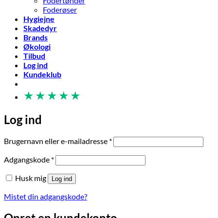
Fodertønder
Foderøser
Hygiejne
Skadedyr
Brands
Økologi
Tilbud
Log ind
Kundeklub
★
★
★
★
★
Log ind
Påkrævet
Brugernavn eller e-mailadresse
*
Påkrævet
Adgangskode
*
Husk mig
Log ind
Mistet din adgangskode?
Opret en kundekonto