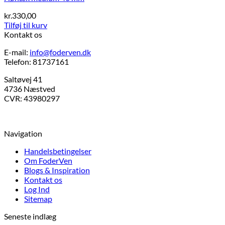
kr.
330,00
Tilføj til kurv
Kontakt os
E-mail:
info@foderven.dk
Telefon: 81737161
Saltøvej 41
4736 Næstved
CVR: 43980297
Navigation
Handelsbetingelser
Om FoderVen
Blogs & Inspiration
Kontakt os
Log Ind
Sitemap
Seneste indlæg