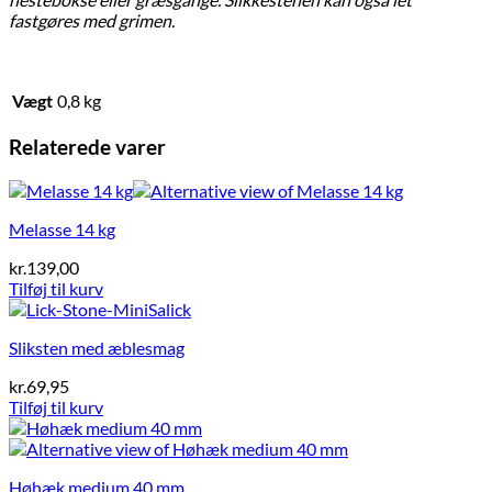
fastgøres med grimen.
Vægt
0,8 kg
Relaterede varer
Melasse 14 kg
kr.
139,00
Tilføj til kurv
Sliksten med æblesmag
kr.
69,95
Tilføj til kurv
Høhæk medium 40 mm