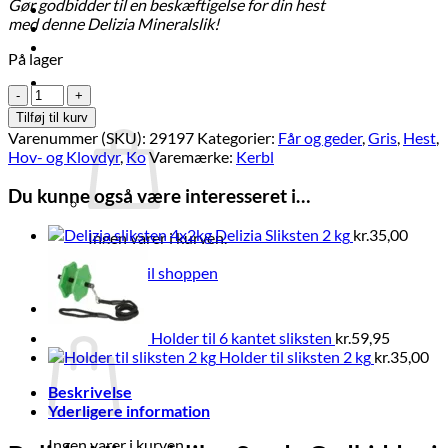
Gør godbidder til en beskæftigelse for din hest
Brands
med denne Delizia Mineralslik!
Økologi
Tilbud
På lager
Log ind
Sliksten
med
Kurv /
kr.
0,00
0
Tilføj til kurv
banansmag
Varenummer (SKU):
29197
Kategorier:
Får og geder
,
Gris
,
Hest
,
antal
Hov- og Klovdyr
,
Ko
Varemærke:
Kerbl
Du kunne også være interesseret i…
Delizia Sliksten 2 kg
kr.
35,00
Ingen varer i kurven.
Tilbage til shoppen
0
Kurv
Holder til 6 kantet sliksten
kr.
59,95
Holder til sliksten 2 kg
kr.
35,00
Beskrivelse
Yderligere information
Ingen varer i kurven.