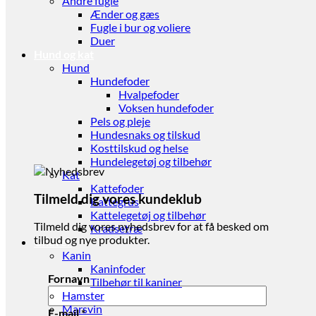
Andre fugle
Ænder og gæs
Fugle i bur og voliere
Duer
Hund og kat
Hund
Hundefoder
Hvalpefoder
Voksen hundefoder
Pels og pleje
Hundesnaks og tilskud
Kosttilskud og helse
Hundelegetøj og tilbehør
Kat
Kattefoder
Tilmeld dig vores kundeklub
Kattegrus
Kattelegetøj og tilbehør
Tilmeld dig vores nyhedsbrev for at få besked om
Kradsetræ
tilbud og nye produkter.
Gnaver
Kanin
Kaninfoder
Fornavn
Tilbehør til kaniner
Hamster
Marsvin
E-mail
*