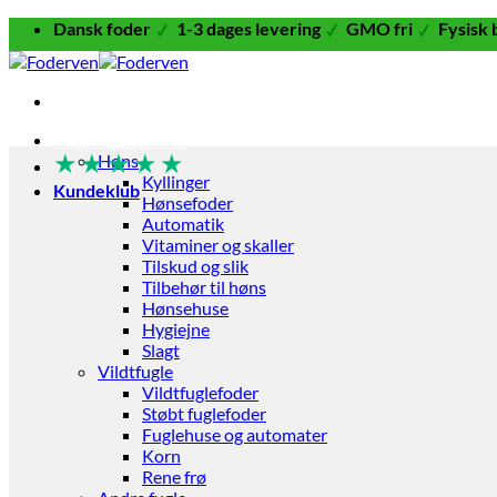
Fortsæt
Dansk foder
1-3 dages levering
GMO fri
Fysisk 
til
indhold
Fugle og Fjerkræ
★
★
★
★
★
Høns
Kyllinger
Kundeklub
Hønsefoder
Automatik
Vitaminer og skaller
Tilskud og slik
Tilbehør til høns
Hønsehuse
Hygiejne
Slagt
Vildtfugle
Vildtfuglefoder
Støbt fuglefoder
Fuglehuse og automater
Korn
Rene frø