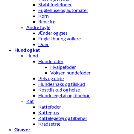
Støbt fuglefoder
Fuglehuse og automater
Korn
Rene frø
Andre fugle
Ænder og gæs
Fugle i bur og voliere
Duer
Hund og kat
Hund
Hundefoder
Hvalpefoder
Voksen hundefoder
Pels og pleje
Hundesnaks og tilskud
Kosttilskud og helse
Hundelegetøj og tilbehør
Kat
Kattefoder
Kattegrus
Kattelegetøj og tilbehør
Kradsetræ
Gnaver