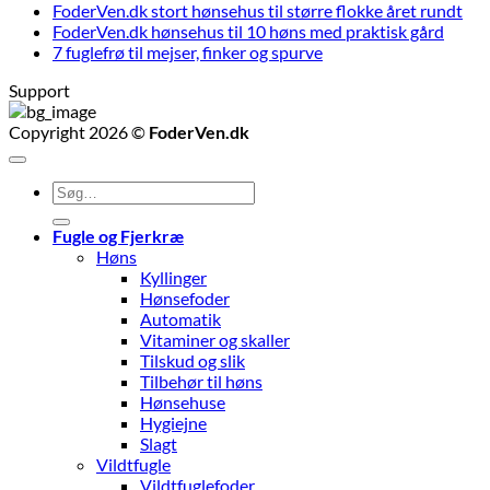
FoderVen.dk stort hønsehus til større flokke året rundt
FoderVen.dk hønsehus til 10 høns med praktisk gård
7 fuglefrø til mejser, finker og spurve
Support
Copyright 2026 ©
FoderVen.dk
Søg
efter:
Fugle og Fjerkræ
Høns
Kyllinger
Hønsefoder
Automatik
Vitaminer og skaller
Tilskud og slik
Tilbehør til høns
Hønsehuse
Hygiejne
Slagt
Vildtfugle
Vildtfuglefoder