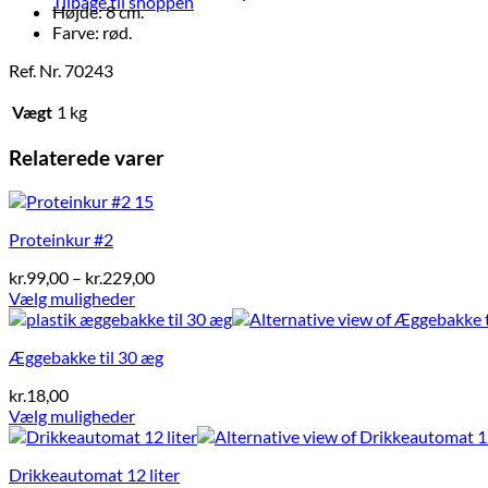
Tilbage til shoppen
Højde: 8 cm.
Farve: rød.
Ref. Nr. 70243
Vægt
1 kg
Relaterede varer
Proteinkur #2
Prisinterval:
kr.
99,00
–
kr.
229,00
kr.99,00
Vælg muligheder
Dette
til
vare
kr.229,00
Æggebakke til 30 æg
har
flere
kr.
18,00
varianter.
Vælg muligheder
Mulighederne
Dette
kan
vare
vælges
Drikkeautomat 12 liter
har
på