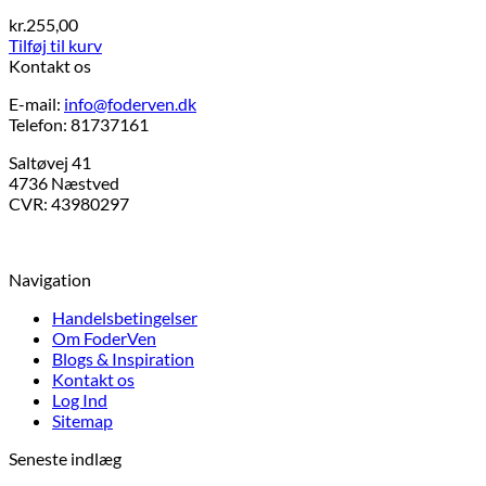
flere
varesiden
kr.
255,00
varianter.
Tilføj til kurv
Mulighederne
Kontakt os
kan
vælges
E-mail:
info@foderven.dk
på
Telefon: 81737161
varesiden
Saltøvej 41
4736 Næstved
CVR: 43980297
Navigation
Handelsbetingelser
Om FoderVen
Blogs & Inspiration
Kontakt os
Log Ind
Sitemap
Seneste indlæg