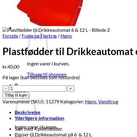
Tilbud
Log ind
Kurv /
kr.
0,00
0
Forside
/
Fugle og Fjerkræ
/
Høns
Plastfødder til Drikkeautomat 
Ingen varer i kurven.
kr.
40,00
Tilbage til shoppen
På lager (kan bestilles som restordre)
0
Plastfødder
Kurv
til
Tilføj til kurv
Drikkeautomat
Varenummer (SKU):
11279
Kategorier:
Høns
,
Vandtrug
6
&
Beskrivelse
12
Yderligere information
L
Ingen varer i kurven.
antal
Sæt med 4 plastfødder.
Passer til Drikkeautomat på 6 & 12 L