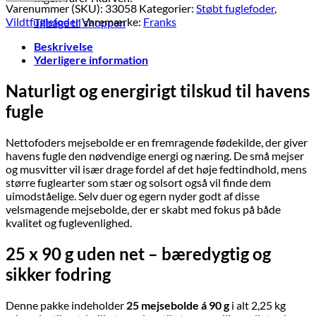
stk.
Varenummer (SKU):
33058
Kategorier:
Støbt fuglefoder
,
uden
Vildtfuglefoder
Varemærke:
Franks
Tilbage til shoppen
net
antal
Beskrivelse
Yderligere information
Naturligt og energirigt tilskud til havens
fugle
Nettofoders mejsebolde er en fremragende fødekilde, der giver
havens fugle den nødvendige energi og næring. De små mejser
og musvitter vil især drage fordel af det høje fedtindhold, mens
større fuglearter som stær og solsort også vil finde dem
uimodståelige. Selv duer og egern nyder godt af disse
velsmagende mejsebolde, der er skabt med fokus på både
kvalitet og fuglevenlighed.
25 x 90 g uden net – bæredygtig og
sikker fodring
Denne pakke indeholder
25 mejsebolde á 90 g
i alt 2,25 kg