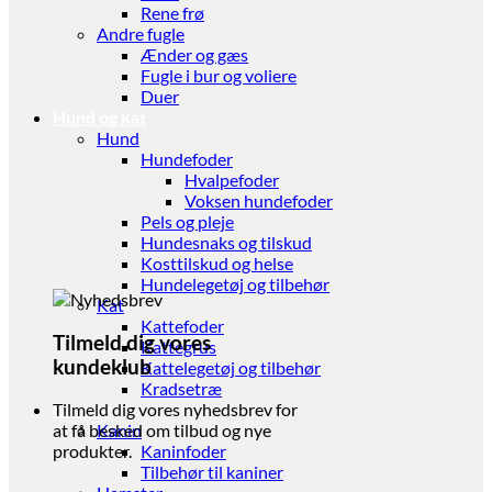
Rene frø
Andre fugle
Ænder og gæs
Fugle i bur og voliere
Duer
Hund og kat
Hund
Hundefoder
Hvalpefoder
Voksen hundefoder
Pels og pleje
Hundesnaks og tilskud
Kosttilskud og helse
Hundelegetøj og tilbehør
Kat
Kattefoder
Tilmeld dig vores
Kattegrus
kundeklub
Kattelegetøj og tilbehør
Kradsetræ
Gnaver
Tilmeld dig vores nyhedsbrev for
Kanin
at få besked om tilbud og nye
Kaninfoder
produkter.
Tilbehør til kaniner