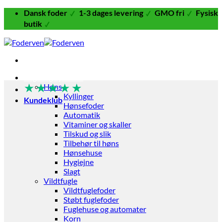
Fortsæt
Dansk foder
1-3 dages levering
GMO fri
Fysisk
til
butik
indhold
Fugle og Fjerkræ
★
★
★
★
★
Høns
Kyllinger
Kundeklub
Hønsefoder
Automatik
Vitaminer og skaller
Tilskud og slik
Tilbehør til høns
Hønsehuse
Hygiejne
Slagt
Vildtfugle
Vildtfuglefoder
Støbt fuglefoder
Fuglehuse og automater
Korn