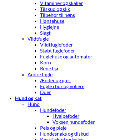
Vitaminer og skaller
Tilskud og slik
Tilbehør til høns
Hønsehuse
Hygiejne
Slagt
Vildtfugle
Vildtfuglefoder
Støbt fuglefoder
Fuglehuse og automater
Korn
Rene frø
Andre fugle
Ænder og gæs
Fugle i bur og voliere
Duer
Hund og kat
Hund
Hundefoder
Hvalpefoder
Voksen hundefoder
Pels og pleje
Hundesnaks og tilskud
Kosttilskud og helse