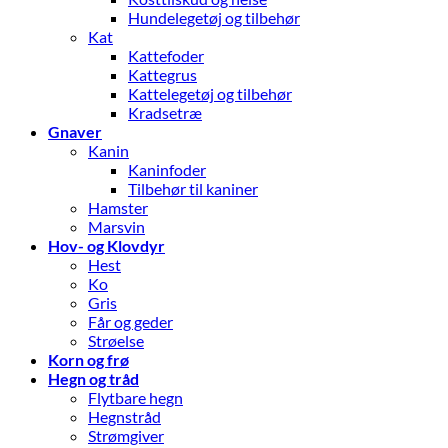
Hundelegetøj og tilbehør
Kat
Kattefoder
Kattegrus
Kattelegetøj og tilbehør
Kradsetræ
Gnaver
Kanin
Kaninfoder
Tilbehør til kaniner
Hamster
Marsvin
Hov- og Klovdyr
Hest
Ko
Gris
Får og geder
Strøelse
Korn og frø
Hegn og tråd
Flytbare hegn
Hegnstråd
Strømgiver