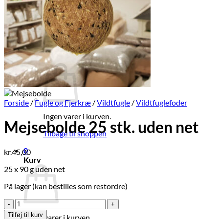
Brands
Økologi
Tilbud
Log ind
Kurv /
kr.
0,00
0
Forside
/
Fugle og Fjerkræ
/
Vildtfugle
/
Vildtfuglefoder
Ingen varer i kurven.
Mejsebolde 25 stk. uden net
Tilbage til shoppen
0
kr.
45,00
Kurv
25 x 90 g uden net
På lager (kan bestilles som restordre)
Mejsebolde
25
Tilføj til kurv
Ingen varer i kurven.