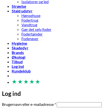
Isolatorer og led
Strøelse
Stald udstyr
Hønsehuse
Fodertrug
Vandtrug
Gør det selv foder
Fodertønder
Foderøser
Hygiejne
Skadedyr
Brands
Økologi
Tilbud
Log ind
Kundeklub
★
★
★
★
★
Log ind
Påkrævet
Brugernavn eller e-mailadresse
*