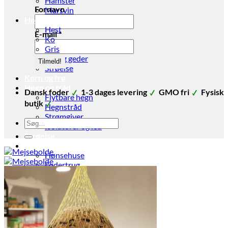
Hamster
Fornavn
Marsvin
Hov- og Klovdyr
Hest
E-mail
*
Ko
Gris
Får og geder
Strøelse
Korn og frø
Hegn og tråd
Dansk foder
1-3 dages levering
GMO fri
Fysisk
Flytbare hegn
butik
Hegnstråd
Strømgiver
Søg
Isolatorer og led
efter:
Strøelse
Stald udstyr
Hønsehuse
Fodertrug
Vandtrug
Gør det selv foder
Fodertønder
Foderøser
Hygiejne
Skadedyr