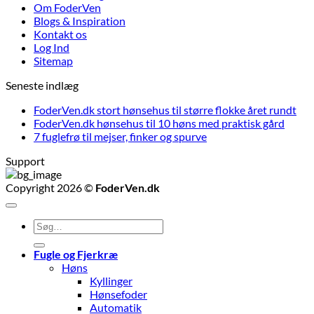
Om FoderVen
Blogs & Inspiration
Kontakt os
Log Ind
Sitemap
Seneste indlæg
FoderVen.dk stort hønsehus til større flokke året rundt
FoderVen.dk hønsehus til 10 høns med praktisk gård
7 fuglefrø til mejser, finker og spurve
Support
Copyright 2026 ©
FoderVen.dk
Søg
efter:
Fugle og Fjerkræ
Høns
Kyllinger
Hønsefoder
Automatik