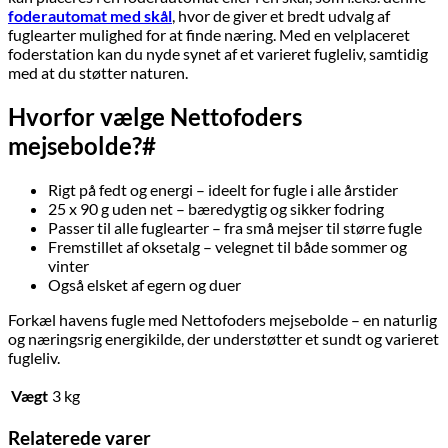
foderautomat med skål
, hvor de giver et bredt udvalg af
fuglearter mulighed for at finde næring. Med en velplaceret
foderstation kan du nyde synet af et varieret fugleliv, samtidig
med at du støtter naturen.
Hvorfor vælge Nettofoders
mejsebolde?#
Rigt på fedt og energi – ideelt for fugle i alle årstider
25 x 90 g uden net – bæredygtig og sikker fodring
Passer til alle fuglearter – fra små mejser til større fugle
Fremstillet af oksetalg – velegnet til både sommer og
vinter
Også elsket af egern og duer
Forkæl havens fugle med Nettofoders mejsebolde – en naturlig
og næringsrig energikilde, der understøtter et sundt og varieret
fugleliv.
Vægt
3 kg
Relaterede varer