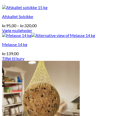
Afskallet Solsikke
Prisinterval:
kr.
95,00
–
kr.
320,00
kr.95,00
Vælg muligheder
Dette
til
vare
kr.320,00
Melasse 14 kg
har
flere
kr.
139,00
varianter.
Tilføj til kurv
Mulighederne
kan
vælges
på
varesiden