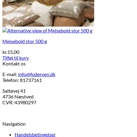
Mejsebold stor 500 g
kr.
15,00
Tilføj til kurv
Kontakt os
E-mail:
info@foderven.dk
Telefon: 81737161
Saltøvej 41
4736 Næstved
CVR: 43980297
Navigation
Handelsbetingelser