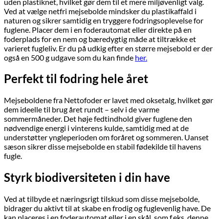
uden plastiknet, hvilket gør dem til et mere miljøvenligt valg.
Ved at vælge netfri mejsebolde mindsker du plastikaffald i
naturen og sikrer samtidig en tryggere fodringsoplevelse for
fuglene. Placer dem i en foderautomat eller direkte på en
foderplads for en nem og bæredygtig måde at tiltrække et
varieret fugleliv. Er du på udkig efter en større mejsebold er der
også en 500 g udgave som du kan finde
her.
Perfekt til fodring hele året
Mejseboldene fra Nettofoder er lavet med oksetalg, hvilket gør
dem ideelle til brug året rundt – selv i de varme
sommermåneder. Det høje fedtindhold giver fuglene den
nødvendige energi i vinterens kulde, samtidig med at de
understøtter yngleperioden om foråret og sommeren. Uanset
sæson sikrer disse mejsebolde en stabil fødekilde til havens
fugle.
Styrk biodiversiteten i din have
Ved at tilbyde et næringsrigt tilskud som disse mejsebolde,
bidrager du aktivt til at skabe en frodig og fuglevenlig have. De
kan placeres i en foderautomat eller i en skål, som f.eks. denne