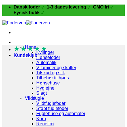
Fortsæt
Dansk foder
1-3 dages levering
GMO fri
til
Fysisk butik
indhold
Fugle og Fjerkræ
★
★
Høns
★
★
★
Kyllinger
Kundeklub
Hønsefoder
Automatik
Vitaminer og skaller
Tilskud og slik
Tilbehør til høns
Hønsehuse
Hygiejne
Slagt
Vildtfugle
Vildtfuglefoder
Støbt fuglefoder
Fuglehuse og automater
Korn
Rene frø