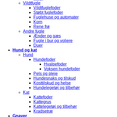
Vildtfugle
Vildtfuglefoder
Støbt fuglefoder
Fuglehuse og automater
Korn
Rene frø
Andre fugle
Ænder og gæs
Fugle i bur og voliere
Duer
Hund og kat
Hund
Hundefoder
Hvalpefoder
Voksen hundefoder
Pels og pleje
Hundesnaks og tilskud
Kosttilskud og helse
Hundelegetøj og tilbehør
Kat
Kattefoder
Kattegrus
Kattelegetøj og tilbehør
Kradsetræ
Gnaver