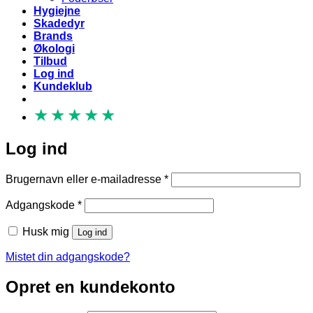
Hygiejne
Skadedyr
Brands
Økologi
Tilbud
Log ind
Kundeklub
★
★
★
★
★
Log ind
Påkrævet
Brugernavn eller e-mailadresse
*
Påkrævet
Adgangskode
*
Husk mig
Log ind
Mistet din adgangskode?
Opret en kundekonto