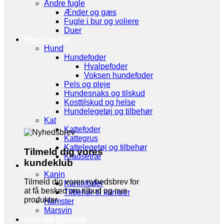
Andre fugle
Ænder og gæs
Fugle i bur og voliere
Duer
Hund og kat
Hund
Hundefoder
Hvalpefoder
Voksen hundefoder
Pels og pleje
Hundesnaks og tilskud
Kosttilskud og helse
Hundelegetøj og tilbehør
Kat
Kattefoder
Kattegrus
Kattelegetøj og tilbehør
Tilmeld dig vores
Kradsetræ
kundeklub
Gnaver
Kanin
Tilmeld dig vores nyhedsbrev for
Kaninfoder
at få besked om tilbud og nye
Tilbehør til kaniner
produkter.
Hamster
Marsvin
Hov- og Klovdyr