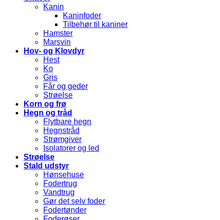
Kanin
Kaninfoder
Tilbehør til kaniner
Hamster
Marsvin
Hov- og Klovdyr
Hest
Ko
Gris
Får og geder
Strøelse
Korn og frø
Hegn og tråd
Flytbare hegn
Hegnstråd
Strømgiver
Isolatorer og led
Strøelse
Stald udstyr
Hønsehuse
Fodertrug
Vandtrug
Gør det selv foder
Fodertønder
Foderøser