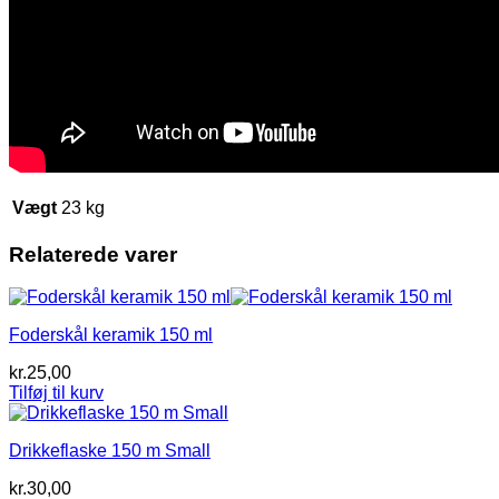
Vægt
23 kg
Relaterede varer
Foderskål keramik 150 ml
kr.
25,00
Tilføj til kurv
Drikkeflaske 150 m Small
kr.
30,00