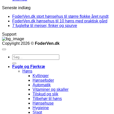
Seneste indlæg
FoderVen.dk stort hønsehus til større flokke året rundt
FoderVen.dk hønsehus til 10 høns med praktisk gård
7 fuglefrø til mejser, finker og spurve
Support
Copyright 2026 ©
FoderVen.dk
Søg
efter:
Fugle og Fjerkræ
Høns
Kyllinger
Hønsefoder
Automatik
Vitaminer og skaller
Tilskud og slik
Tilbehør til høns
Hønsehuse
Hygiejne
Slagt