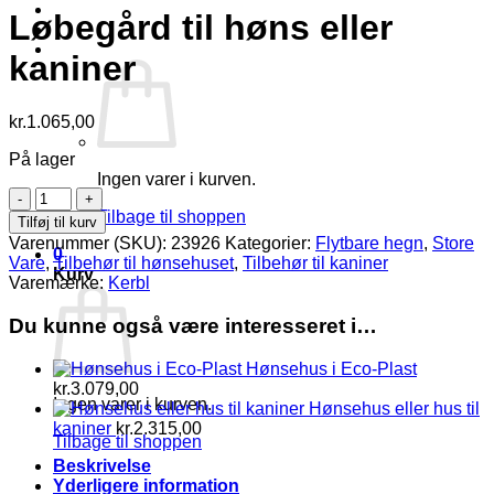
Log ind
Løbegård til høns eller
Kurv /
kr.
0,00
0
kaniner
kr.
1.065,00
På lager
Ingen varer i kurven.
Løbegård
til
Tilbage til shoppen
Tilføj til kurv
høns
Varenummer (SKU):
23926
Kategorier:
Flytbare hegn
,
Store
0
eller
Vare
,
Tilbehør til hønsehuset
,
Tilbehør til kaniner
Kurv
kaniner
Varemærke:
Kerbl
antal
Du kunne også være interesseret i…
Hønsehus i Eco-Plast
kr.
3.079,00
Ingen varer i kurven.
Hønsehus eller hus til
kaniner
kr.
2.315,00
Tilbage til shoppen
Beskrivelse
Yderligere information