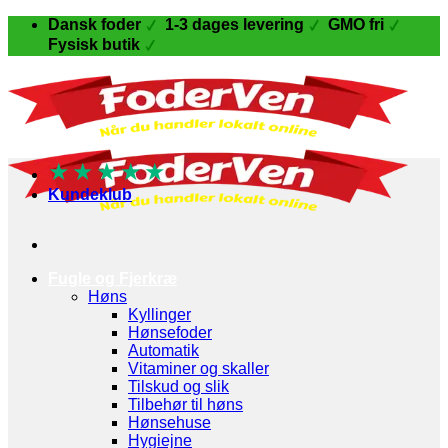
Fortsæt
Dansk foder
1-3 dages levering
GMO fri
til
Fysisk butik
indhold
★
★
★
★
★
Kundeklub
Fugle og Fjerkræ
Høns
Kyllinger
Hønsefoder
Automatik
Vitaminer og skaller
Tilskud og slik
Tilbehør til høns
Hønsehuse
Hygiejne