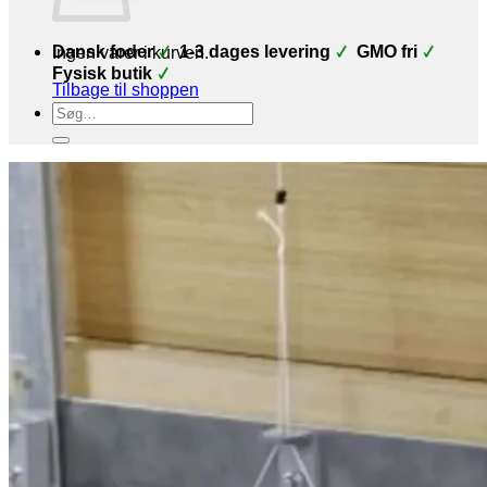
Dansk foder
1-3 dages levering
GMO fri
Ingen varer i kurven.
Fysisk butik
Tilbage til shoppen
Søg
efter: