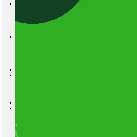
Gnaver
Kanin
Kaninfoder
Tilbehør til kaniner
Hamster
Marsvin
Hov- og Klovdyr
Hest
Ko
Gris
Får og geder
Strøelse
Korn og frø
Hegn og tråd
Flytbare hegn
Hegnstråd
Strømgiver
Isolatorer og led
Strøelse
Stald udstyr
Hønsehuse
Fodertrug
Vandtrug
Gør det selv foder
Fodertønder