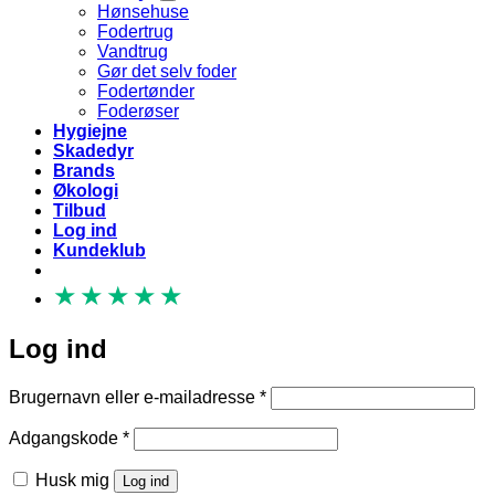
Hønsehuse
Fodertrug
Vandtrug
Gør det selv foder
Fodertønder
Foderøser
Hygiejne
Skadedyr
Brands
Økologi
Tilbud
Log ind
Kundeklub
★
★
★
★
★
Log ind
Påkrævet
Brugernavn eller e-mailadresse
*
Påkrævet
Adgangskode
*
Husk mig
Log ind