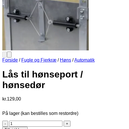
Forside
/
Fugle og Fjerkræ
/
Høns
/
Automatik
Lås til hønseport /
hønsedør
kr.
129,00
På lager (kan bestilles som restordre)
Lås
til