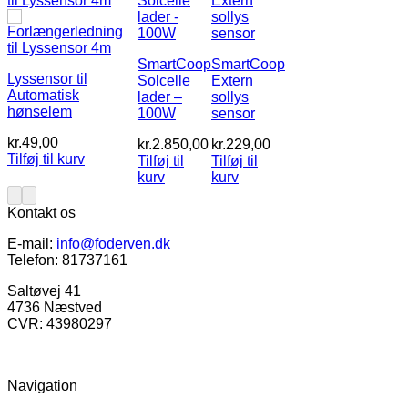
SmartCoop
SmartCoop
Lyssensor til
Solcelle
Extern
Automatisk
lader –
sollys
hønselem
100W
sensor
kr.
49,00
kr.
2.850,00
kr.
229,00
Tilføj til kurv
Tilføj til
Tilføj til
kurv
kurv
Kontakt os
E-mail:
info@foderven.dk
Telefon: 81737161
Saltøvej 41
4736 Næstved
CVR: 43980297
Navigation