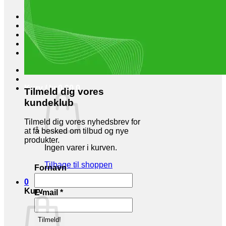
Foderøser
Hygiejne
Skadedyr
Brands
Økologi
Tilbud
Log ind
Kurv /
kr.
0,00
0
Tilmeld dig vores
kundeklub
Tilmeld dig vores nyhedsbrev for
at få besked om tilbud og nye
produkter.
Ingen varer i kurven.
Tilbage til shoppen
Fornavn
0
Kurv
E-mail
*