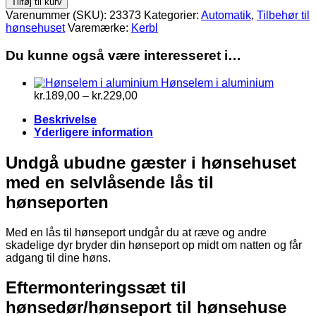
Tilføj til kurv
hønseport
Varenummer (SKU):
23373
Kategorier:
Automatik
,
Tilbehør til
/
hønsehuset
Varemærke:
Kerbl
hønsedør
antal
Du kunne også være interesseret i…
Hønselem i aluminium
Prisinterval:
kr.
189,00
–
kr.
229,00
kr.189,00
Beskrivelse
til
Yderligere information
kr.229,00
Undgå ubudne gæster i hønsehuset
med en selvlåsende lås til
hønseporten
Med en lås til hønseport undgår du at ræve og andre
skadelige dyr bryder din hønseport op midt om natten og får
adgang til dine høns.
Eftermonteringssæt til
hønsedør/hønseport til hønsehuse