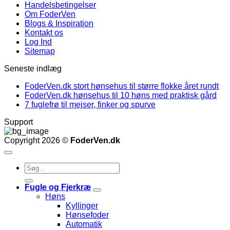
Handelsbetingelser
Om FoderVen
Blogs & Inspiration
Kontakt os
Log Ind
Sitemap
Seneste indlæg
FoderVen.dk stort hønsehus til større flokke året rundt
FoderVen.dk hønsehus til 10 høns med praktisk gård
7 fuglefrø til mejser, finker og spurve
Support
Copyright 2026 ©
FoderVen.dk
Søg
efter:
Fugle og Fjerkræ
Høns
Kyllinger
Hønsefoder
Automatik