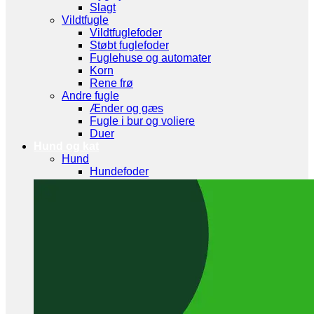
Slagt
Vildtfugle
Vildtfuglefoder
Støbt fuglefoder
Fuglehuse og automater
Korn
Rene frø
Andre fugle
Ænder og gæs
Fugle i bur og voliere
Duer
Hund og kat
Hund
Hundefoder
Hvalpefoder
Voksen hundefoder
Pels og pleje
Hundesnaks og tilskud
Kosttilskud og helse
Hundelegetøj og tilbehør
Kat
Kattefoder
Kattegrus
Kattelegetøj og tilbehør
Kradsetræ