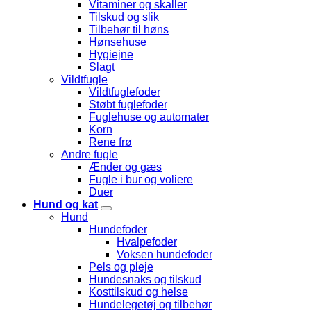
Vitaminer og skaller
Tilskud og slik
Tilbehør til høns
Hønsehuse
Hygiejne
Slagt
Vildtfugle
Vildtfuglefoder
Støbt fuglefoder
Fuglehuse og automater
Korn
Rene frø
Andre fugle
Ænder og gæs
Fugle i bur og voliere
Duer
Hund og kat
Hund
Hundefoder
Hvalpefoder
Voksen hundefoder
Pels og pleje
Hundesnaks og tilskud
Kosttilskud og helse
Hundelegetøj og tilbehør