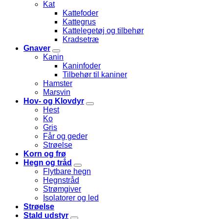
Kat
Kattefoder
Kattegrus
Kattelegetøj og tilbehør
Kradsetræ
Gnaver
Kanin
Kaninfoder
Tilbehør til kaniner
Hamster
Marsvin
Hov- og Klovdyr
Hest
Ko
Gris
Får og geder
Strøelse
Korn og frø
Hegn og tråd
Flytbare hegn
Hegnstråd
Strømgiver
Isolatorer og led
Strøelse
Stald udstyr