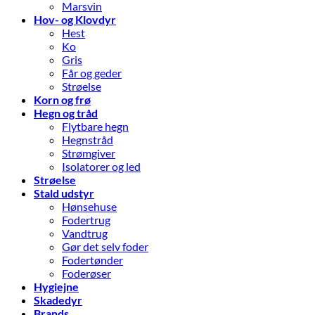
Marsvin
Hov- og Klovdyr
Hest
Ko
Gris
Får og geder
Strøelse
Korn og frø
Hegn og tråd
Flytbare hegn
Hegnstråd
Strømgiver
Isolatorer og led
Strøelse
Stald udstyr
Hønsehuse
Fodertrug
Vandtrug
Gør det selv foder
Fodertønder
Foderøser
Hygiejne
Skadedyr
Brands