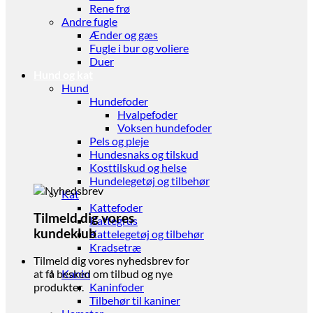
Rene frø
Andre fugle
Ænder og gæs
Fugle i bur og voliere
Duer
Hund og kat
Hund
Hundefoder
Hvalpefoder
Voksen hundefoder
Pels og pleje
Hundesnaks og tilskud
Kosttilskud og helse
Hundelegetøj og tilbehør
Kat
Kattefoder
Tilmeld dig vores
Kattegrus
kundeklub
Kattelegetøj og tilbehør
Kradsetræ
Gnaver
Tilmeld dig vores nyhedsbrev for
Kanin
at få besked om tilbud og nye
Kaninfoder
produkter.
Tilbehør til kaniner