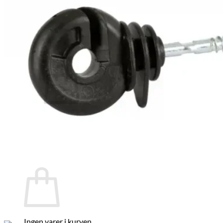
Brands
Økologi
Tilbud
Log ind
Kurv /
kr.
0,00
0
Ingen varer i kurven.
Tilbage til shoppen
0
Kurv
Ingen varer i kurven.