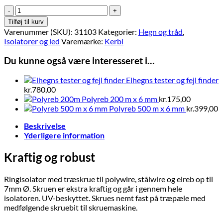
Isolator
skruer
Tilføj til kurv
300
Varenummer (SKU):
31103
Kategorier:
Hegn og tråd
,
stk.
Isolatorer og led
Varemærke:
Kerbl
med
skruebit
Du kunne også være interesseret i…
antal
Elhegns tester og fejl finder
kr.
780,00
Polyreb 200 m x 6 mm
kr.
175,00
Polyreb 500 m x 6 mm
kr.
399,00
Beskrivelse
Yderligere information
Kraftig og robust
Ringisolator med træskrue til polywire, stålwire og elreb op til
7mm Ø. Skruen er ekstra kraftig og går i gennem hele
isolatoren. UV-beskyttet. Skrues nemt fast på træpæle med
medfølgende skruebit til skruemaskine.