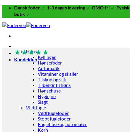
Fortsæt
Dansk foder
1-3 dages levering
GMO fri
Fysisk
til
butik
indhold
Fugle og Fjerkræ
★
★
★
★
★
Høns
Kyllinger
Kundeklub
Hønsefoder
Automatik
Vitaminer og skaller
Tilskud og slik
Tilbehør til høns
Hønsehuse
Hygiejne
Slagt
Vildtfugle
Vildtfuglefoder
Støbt fuglefoder
Fuglehuse og automater
Korn