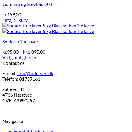
Gummitrug Støvbad 20 l
kr.
159,00
Tilføj til kurv
Soldaterflue laver
Prisinterval:
kr.
95,00
–
kr.
1.095,00
kr.95,00
Vælg muligheder
Dette
til
Kontakt os
vare
kr.1.095,00
E-mail:
info@foderven.dk
har
Telefon: 81737161
flere
varianter.
Saltøvej 41
Mulighederne
4736 Næstved
kan
CVR: 43980297
vælges
på
varesiden
Navigation
Handelsbetingelser