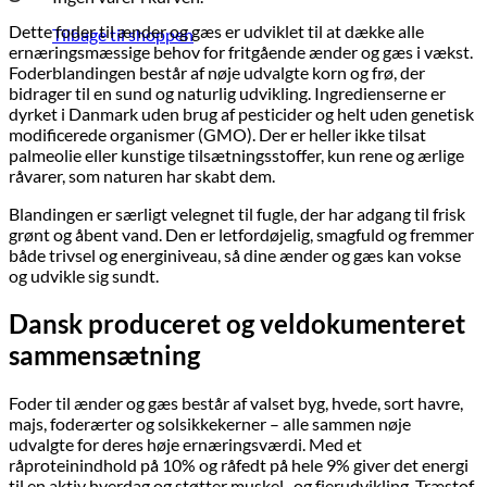
Dette foder til ænder og gæs er udviklet til at dække alle
Tilbage til shoppen
ernæringsmæssige behov for fritgående ænder og gæs i vækst.
Foderblandingen består af nøje udvalgte korn og frø, der
bidrager til en sund og naturlig udvikling. Ingredienserne er
dyrket i Danmark uden brug af pesticider og helt uden genetisk
modificerede organismer (GMO). Der er heller ikke tilsat
palmeolie eller kunstige tilsætningsstoffer, kun rene og ærlige
råvarer, som naturen har skabt dem.
Blandingen er særligt velegnet til fugle, der har adgang til frisk
grønt og åbent vand. Den er letfordøjelig, smagfuld og fremmer
både trivsel og energiniveau, så dine ænder og gæs kan vokse
og udvikle sig sundt.
Dansk produceret og veldokumenteret
sammensætning
Foder til ænder og gæs består af valset byg, hvede, sort havre,
majs, foderærter og solsikkekerner – alle sammen nøje
udvalgte for deres høje ernæringsværdi. Med et
råproteinindhold på 10% og råfedt på hele 9% giver det energi
til en aktiv hverdag og støtter muskel- og fjerudvikling. Træstof