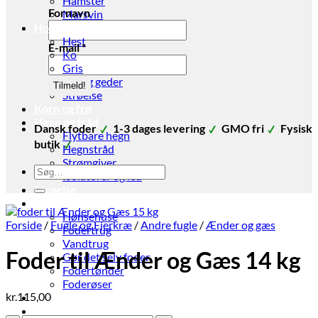
Hamster
Fornavn
Marsvin
Hov- og Klovdyr
Hest
E-mail
*
Ko
Gris
Får og geder
Strøelse
Korn og frø
Hegn og tråd
Dansk foder
1-3 dages levering
GMO fri
Fysisk
Flytbare hegn
butik
Hegnstråd
Strømgiver
Søg
Isolatorer og led
efter:
Strøelse
Stald udstyr
Hønsehuse
Forside
/
Fugle og Fjerkræ
/
Andre fugle
/
Ænder og gæs
Fodertrug
Vandtrug
Foder til Ænder og Gæs 14 kg
Gør det selv foder
Fodertønder
Foderøser
kr.
115,00
Hygiejne
Skadedyr