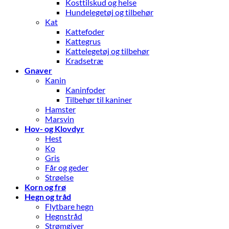
Kosttilskud og helse
Hundelegetøj og tilbehør
Kat
Kattefoder
Kattegrus
Kattelegetøj og tilbehør
Kradsetræ
Gnaver
Kanin
Kaninfoder
Tilbehør til kaniner
Hamster
Marsvin
Hov- og Klovdyr
Hest
Ko
Gris
Får og geder
Strøelse
Korn og frø
Hegn og tråd
Flytbare hegn
Hegnstråd
Strømgiver