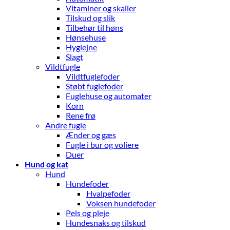
Vitaminer og skaller
Tilskud og slik
Tilbehør til høns
Hønsehuse
Hygiejne
Slagt
Vildtfugle
Vildtfuglefoder
Støbt fuglefoder
Fuglehuse og automater
Korn
Rene frø
Andre fugle
Ænder og gæs
Fugle i bur og voliere
Duer
Hund og kat
Hund
Hundefoder
Hvalpefoder
Voksen hundefoder
Pels og pleje
Hundesnaks og tilskud