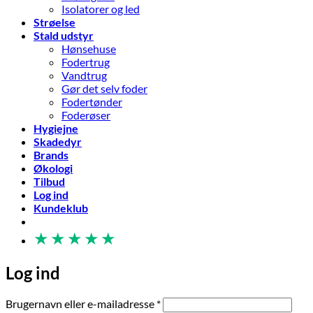
Isolatorer og led
Strøelse
Stald udstyr
Hønsehuse
Fodertrug
Vandtrug
Gør det selv foder
Fodertønder
Foderøser
Hygiejne
Skadedyr
Brands
Økologi
Tilbud
Log ind
Kundeklub
★
★
★
★
★
Log ind
Påkrævet
Brugernavn eller e-mailadresse
*