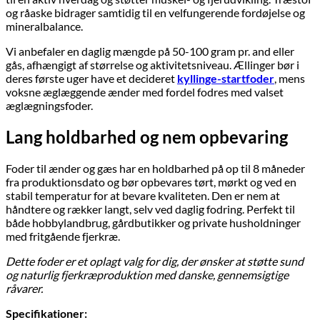
og råaske bidrager samtidig til en velfungerende fordøjelse og
mineralbalance.
Vi anbefaler en daglig mængde på 50-100 gram pr. and eller
gås, afhængigt af størrelse og aktivitetsniveau. Ællinger bør i
deres første uger have et decideret
kyllinge-startfoder
, mens
voksne æglæggende ænder med fordel fodres med valset
æglægningsfoder.
Lang holdbarhed og nem opbevaring
Foder til ænder og gæs har en holdbarhed på op til 8 måneder
fra produktionsdato og bør opbevares tørt, mørkt og ved en
stabil temperatur for at bevare kvaliteten. Den er nem at
håndtere og rækker langt, selv ved daglig fodring. Perfekt til
både hobbylandbrug, gårdbutikker og private husholdninger
med fritgående fjerkræ.
Dette foder er et oplagt valg for dig, der ønsker at støtte sund
og naturlig fjerkræproduktion med danske, gennemsigtige
råvarer.
Specifikationer: