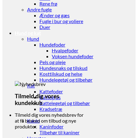
Rene frø
Andre fugle
Ænder og gæs
Fugle i bur og voliere
Duer
Hund og kat
Hund
Hundefoder
Hvalpefoder
Voksen hundefoder
Pels og pleje
Hundesnaks og tilskud
Kosttilskud og helse
Hundelegetøj og tilbehør
Kat
Kattefoder
Tilmeld dig vores
Kattegrus
kundeklub
Kattelegetøj og tilbehør
Kradsetræ
Gnaver
Tilmeld dig vores nyhedsbrev for
Kanin
at få besked om tilbud og nye
Kaninfoder
produkter.
Tilbehør til kaniner