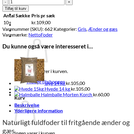
Foder
Brands
til
Økologi
Tilføj til kurv
Ænder
Tilbud
Antal Sække
Pris pr sæk
og
10+
kr.
109,00
Gæs
Log ind
Varenummer (SKU):
662
Kategorier:
Gris
,
Ænder og gæs
14
Varemærke:
NettoFoder
kg
Kurv /
kr.
0,00
0
antal
Du kunne også være interesseret i…
Ingen varer i kurven.
Tilbage til shoppen
Byg 14 kg
kr.
105,00
Hvede 14 kg
kr.
105,00
0
Halmballe Morten Korch
kr.
60,00
Kurv
Beskrivelse
Yderligere information
Naturligt fuldfoder til fritgående ænder og
gæs
Ingen varer i kurven.