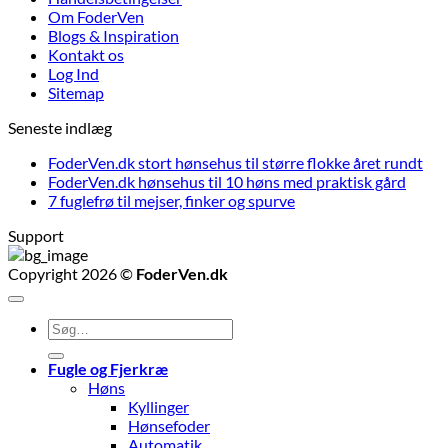
Om FoderVen
Blogs & Inspiration
Kontakt os
Log Ind
Sitemap
Seneste indlæg
FoderVen.dk stort hønsehus til større flokke året rundt
FoderVen.dk hønsehus til 10 høns med praktisk gård
7 fuglefrø til mejser, finker og spurve
Support
Copyright 2026 ©
FoderVen.dk
Søg
efter:
Fugle og Fjerkræ
Høns
Kyllinger
Hønsefoder
Automatik