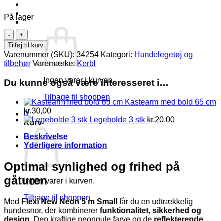
Log ind
På lager
Kurv /
kr.
0,00
0
Flexi
New
Tilføj til kurv
Neon
Varenummer (SKU):
34254
Kategori:
Hundelegetøj og
5
tilbehør
Varemærke:
Kerbl
m
Small
Ingen varer i kurven.
Du kunne også være interesseret i…
-
Synlig
Tilbage til shoppen
Kastearm med bold 65 cm
og
kr.
30,00
sikker
0
Legebolde 3 stk
kr.
20,00
hundesnor
Kurv
antal
Beskrivelse
Yderligere information
Optimal synlighed og frihed på
gåturen
Ingen varer i kurven.
Tilbage til shoppen
Med
Flexi New Neon 5 m Small
får du en udtrækkelig
hundesnor, der kombinerer
funktionalitet, sikkerhed og
design
. Den kraftige neongule farve og de
reflekterende