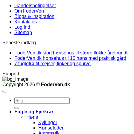
Handelsbetingelser
Om FoderVen
Blogs & Inspiration
Kontakt os
Log Ind
Sitemap
Seneste indlæg
FoderVen.dk stort hønsehus til større flokke året rundt
FoderVen.dk hønsehus til 10 høns med praktisk gård
7 fuglefrø til mejser, finker og spurve
Support
Copyright 2026 ©
FoderVen.dk
Søg
efter:
Fugle og Fjerkræ
Høns
Kyllinger
Hønsefoder
Automatik