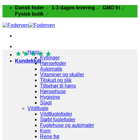
Fortsæt
Dansk foder
1-3 dages levering
GMO fri
til
Fysisk butik
indhold
Fugle og Fjerkræ
★
★
Høns
★
★
★
Kyllinger
Kundeklub
Hønsefoder
Automatik
Vitaminer og skaller
Tilskud og slik
Tilbehør til høns
Hønsehuse
Hygiejne
Slagt
Vildtfugle
Vildtfuglefoder
Støbt fuglefoder
Fuglehuse og automater
Korn
Rene frø