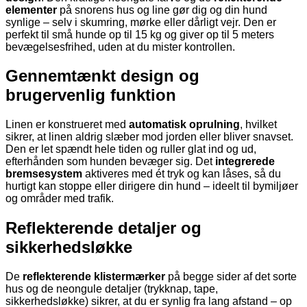
elementer
på snorens hus og line gør dig og din hund
synlige – selv i skumring, mørke eller dårligt vejr. Den er
perfekt til små hunde op til 15 kg og giver op til 5 meters
bevægelsesfrihed, uden at du mister kontrollen.
Gennemtænkt design og
brugervenlig funktion
Linen er konstrueret med
automatisk oprulning
, hvilket
sikrer, at linen aldrig slæber mod jorden eller bliver snavset.
Den er let spændt hele tiden og ruller glat ind og ud,
efterhånden som hunden bevæger sig. Det
integrerede
bremsesystem
aktiveres med ét tryk og kan låses, så du
hurtigt kan stoppe eller dirigere din hund – ideelt til bymiljøer
og områder med trafik.
Reflekterende detaljer og
sikkerhedsløkke
De
reflekterende klistermærker
på begge sider af det sorte
hus og de neongule detaljer (trykknap, tape,
sikkerhedsløkke) sikrer, at du er synlig fra lang afstand – op