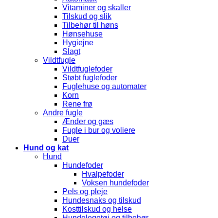
Vitaminer og skaller
Tilskud og slik
Tilbehør til høns
Hønsehuse
Hygiejne
Slagt
Vildtfugle
Vildtfuglefoder
Støbt fuglefoder
Fuglehuse og automater
Korn
Rene frø
Andre fugle
Ænder og gæs
Fugle i bur og voliere
Duer
Hund og kat
Hund
Hundefoder
Hvalpefoder
Voksen hundefoder
Pels og pleje
Hundesnaks og tilskud
Kosttilskud og helse
Hundelegetøj og tilbehør