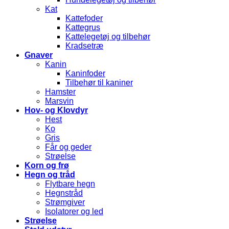
Kat
Kattefoder
Kattegrus
Kattelegetøj og tilbehør
Kradsetræ
Gnaver
Kanin
Kaninfoder
Tilbehør til kaniner
Hamster
Marsvin
Hov- og Klovdyr
Hest
Ko
Gris
Får og geder
Strøelse
Korn og frø
Hegn og tråd
Flytbare hegn
Hegnstråd
Strømgiver
Isolatorer og led
Strøelse