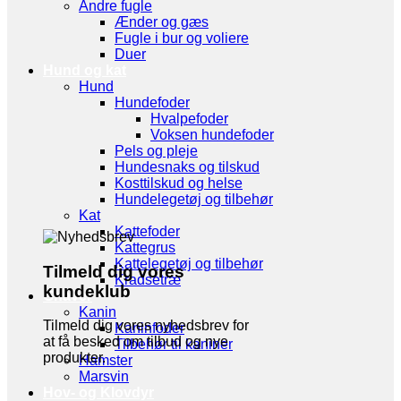
Andre fugle
Ænder og gæs
Fugle i bur og voliere
Duer
Hund og kat
Hund
Hundefoder
Hvalpefoder
Voksen hundefoder
Pels og pleje
Hundesnaks og tilskud
Kosttilskud og helse
Hundelegetøj og tilbehør
Kat
Kattefoder
Kattegrus
Kattelegetøj og tilbehør
Tilmeld dig vores
Kradsetræ
kundeklub
Gnaver
Kanin
Tilmeld dig vores nyhedsbrev for
Kaninfoder
at få besked om tilbud og nye
Tilbehør til kaniner
produkter.
Hamster
Marsvin
Hov- og Klovdyr