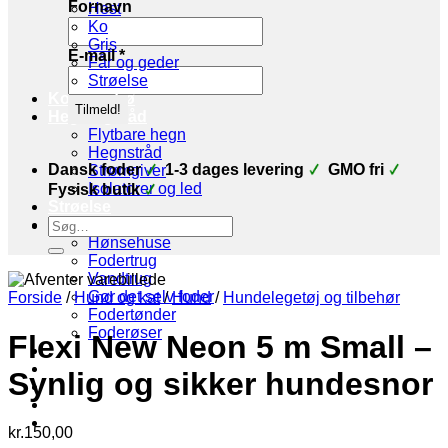
Fornavn
Hest
Ko
Gris
E-mail
*
Får og geder
Strøelse
Korn og frø
Hegn og tråd
Flytbare hegn
Hegnstråd
Dansk foder
1-3 dages levering
GMO fri
Strømgiver
Isolatorer og led
Fysisk butik
Strøelse
Søg
Stald udstyr
efter:
Hønsehuse
Fodertrug
Vandtrug
Gør det selv foder
Forside
/
Hund og kat
/
Hund
/
Hundelegetøj og tilbehør
Fodertønder
Foderøser
Flexi New Neon 5 m Small –
Hygiejne
Skadedyr
Synlig og sikker hundesnor
Brands
Økologi
Tilbud
kr.
150,00