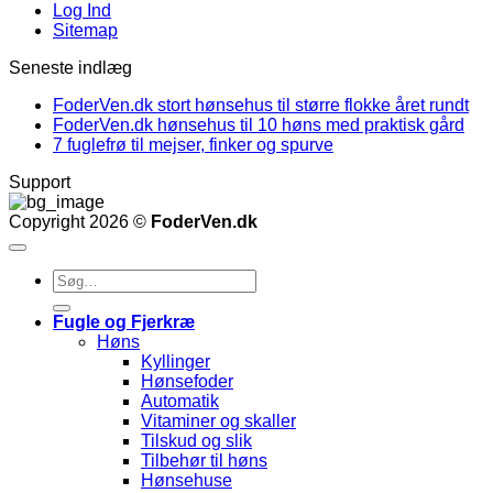
Log Ind
Sitemap
Seneste indlæg
FoderVen.dk stort hønsehus til større flokke året rundt
FoderVen.dk hønsehus til 10 høns med praktisk gård
7 fuglefrø til mejser, finker og spurve
Support
Copyright 2026 ©
FoderVen.dk
Søg
efter:
Fugle og Fjerkræ
Høns
Kyllinger
Hønsefoder
Automatik
Vitaminer og skaller
Tilskud og slik
Tilbehør til høns
Hønsehuse