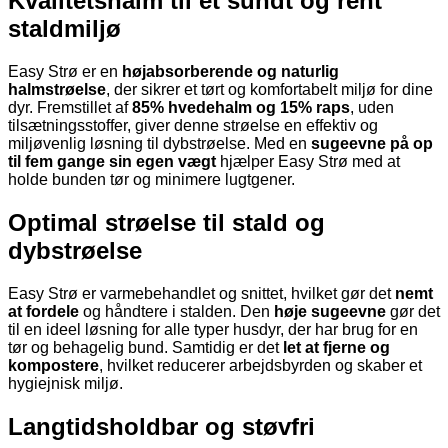
Kvalitetshalm til et sundt og rent
staldmiljø
Easy Strø er en
højabsorberende og naturlig
halmstrøelse
, der sikrer et tørt og komfortabelt miljø for dine
dyr. Fremstillet af
85% hvedehalm og 15% raps
, uden
tilsætningsstoffer, giver denne strøelse en effektiv og
miljøvenlig løsning til dybstrøelse. Med en
sugeevne på op
til fem gange sin egen vægt
hjælper Easy Strø med at
holde bunden tør og minimere lugtgener.
Optimal strøelse til stald og
dybstrøelse
Easy Strø er varmebehandlet og snittet, hvilket gør det
nemt
at fordele
og håndtere i stalden. Den
høje sugeevne
gør det
til en ideel løsning for alle typer husdyr, der har brug for en
tør og behagelig bund. Samtidig er det
let at fjerne og
kompostere
, hvilket reducerer arbejdsbyrden og skaber et
hygiejnisk miljø.
Langtidsholdbar og støvfri