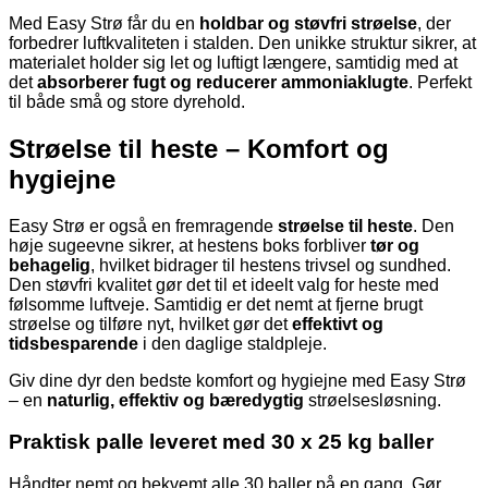
Med Easy Strø får du en
holdbar og støvfri strøelse
, der
forbedrer luftkvaliteten i stalden. Den unikke struktur sikrer, at
materialet holder sig let og luftigt længere, samtidig med at
det
absorberer fugt og reducerer ammoniaklugte
. Perfekt
til både små og store dyrehold.
Strøelse til heste – Komfort og
hygiejne
Easy Strø er også en fremragende
strøelse til heste
. Den
høje sugeevne sikrer, at hestens boks forbliver
tør og
behagelig
, hvilket bidrager til hestens trivsel og sundhed.
Den støvfri kvalitet gør det til et ideelt valg for heste med
følsomme luftveje. Samtidig er det nemt at fjerne brugt
strøelse og tilføre nyt, hvilket gør det
effektivt og
tidsbesparende
i den daglige staldpleje.
Giv dine dyr den bedste komfort og hygiejne med Easy Strø
– en
naturlig, effektiv og bæredygtig
strøelsesløsning.
Praktisk palle leveret med 30 x 25 kg baller
Håndter nemt og bekvemt alle 30 baller på en gang. Gør