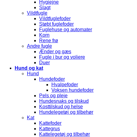
Hygiejne
Slagt
Vildtfugle
Vildtfuglefoder
Støbt fuglefoder
Fuglehuse og automater
Korn
Rene frø
Andre fugle
Ænder og gæs
Fugle i bur og voliere
Duer
Hund og kat
Hund
Hundefoder
Hvalpefoder
Voksen hundefoder
Pels og pleje
Hundesnaks og tilskud
Kosttilskud og helse
Hundelegetøj og tilbehør
Kat
Kattefoder
Kattegrus
Kattelegetøj og tilbehør