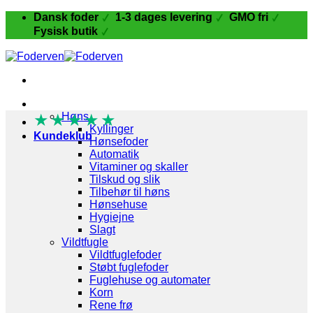
Fortsæt
Dansk foder
1-3 dages levering
GMO fri
til
Fysisk butik
indhold
Fugle og Fjerkræ
★
★
Høns
★
★
★
Kyllinger
Kundeklub
Hønsefoder
Automatik
Vitaminer og skaller
Tilskud og slik
Tilbehør til høns
Hønsehuse
Hygiejne
Slagt
Vildtfugle
Vildtfuglefoder
Støbt fuglefoder
Fuglehuse og automater
Korn
Rene frø