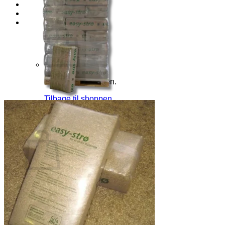
Log ind
Kurv /
kr.
0,00
0
Ingen varer i kurven.
Tilbage til shoppen
0
Kurv
Ingen varer i kurven.
Tilbage til shoppen