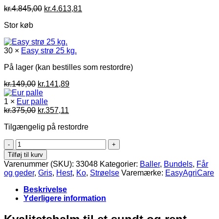
Den
Den
kr.
4.845,00
kr.
4.613,81
oprindelige
aktuelle
Stor køb
pris
pris
var:
er:
kr.4.845,00.
kr.4.613,81.
30 ×
Easy strø 25 kg.
På lager (kan bestilles som restordre)
Den
Den
kr.
149,00
kr.
141,89
oprindelige
aktuelle
pris
pris
1 ×
Eur palle
var:
Den
Den
er:
kr.
375,00
kr.
357,11
kr.149,00.
oprindelige
aktuelle
kr.141,89.
Tilgængelig på restordre
pris
pris
var:
er:
Easy
kr.375,00.
kr.357,11.
strø
Tilføj til kurv
30x25
Varenummer (SKU):
33048
Kategorier:
Baller
,
Bundels
,
Får
kg
og geder
,
Gris
,
Hest
,
Ko
,
Strøelse
Varemærke:
EasyAgriCare
antal
Beskrivelse
Yderligere information