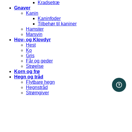
Kradsetræ
Gnaver
Kanin
Kaninfoder
Tilbehør til kaniner
Hamster
Marsvin
Hov- og Klovdyr
Hest
Ko
Gris
Får og geder
Strøelse
Korn og frø
Hegn og tråd
Flytbare hegn
Hegnstråd
Strømgiver
Isolatorer og led
Strøelse
Stald udstyr
Hønsehuse
Fodertrug
Vandtrug
Gør det selv foder