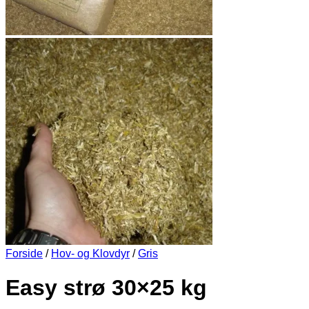
Forside
/
Hov- og Klovdyr
/
Gris
Easy strø 30×25 kg