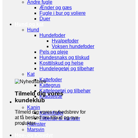
Andre fugle
Ænder og gæs
Fugle i bur og voliere
Duer
Hund og kat
Hund
Hundefoder
Hvalpefoder
Voksen hundefoder
Pels og pleje
Hundesnaks og tilskud
Kosttilskud og helse
Hundelegetøj og tilbehør
Kat
Kattefoder
Kattegrus
Kattelegetøj og tilbehør
Tilmeld dig vores
Kradsetræ
kundeklub
Gnaver
Kanin
Tilmeld dig vores nyhedsbrev for
Kaninfoder
at få besked om tilbud og nye
Tilbehør til kaniner
produkter.
Hamster
Marsvin
Hov- og Klovdyr