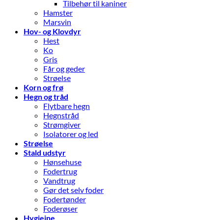
Tilbehør til kaniner
Hamster
Marsvin
Hov- og Klovdyr
Hest
Ko
Gris
Får og geder
Strøelse
Korn og frø
Hegn og tråd
Flytbare hegn
Hegnstråd
Strømgiver
Isolatorer og led
Strøelse
Stald udstyr
Hønsehuse
Fodertrug
Vandtrug
Gør det selv foder
Fodertønder
Foderøser
Hygiejne