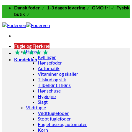
Fortsæt
Dansk foder
1-3 dages levering
GMO fri
Fysisk
til
butik
indhold
Fugle og Fjerkræ
★
★
★
★
★
Høns
Kyllinger
Kundeklub
Hønsefoder
Automatik
Vitaminer og skaller
Tilskud og slik
Tilbehør til høns
Hønsehuse
Hygiejne
Slagt
Vildtfugle
Vildtfuglefoder
Støbt fuglefoder
Fuglehuse og automater
Korn