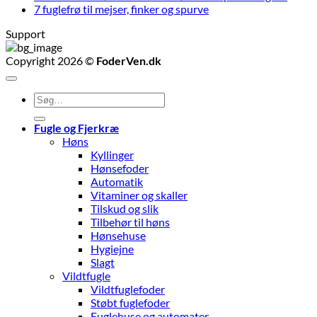
7 fuglefrø til mejser, finker og spurve
Support
Copyright 2026 ©
FoderVen.dk
Søg
efter:
Fugle og Fjerkræ
Høns
Kyllinger
Hønsefoder
Automatik
Vitaminer og skaller
Tilskud og slik
Tilbehør til høns
Hønsehuse
Hygiejne
Slagt
Vildtfugle
Vildtfuglefoder
Støbt fuglefoder
Fuglehuse og automater