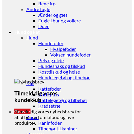
Rene frø
Andre fugle
Ænder og gæs
Fugle i bur og voliere
Duer
Hund og kat
Hund
Hundefoder
Hvalpefoder
Voksen hundefoder
Pels og pleje
Hundesnaks og tilskud
Kosttilskud og helse
Hundelegetøj og tilbehør
Kat
Kattefoder
Tilmeld dig vores
Kattegrus
kundeklub
Kattelegetøj og tilbehør
Kradsetræ
Gnaver
Tilmeld dig vores nyhedsbrev for
Kanin
at få besked om tilbud og nye
Kaninfoder
produkter.
Tilbehør til kaniner