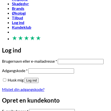
Skadedyr
Brands
Økologi
Tilbud
Log ind
Kundeklub
★
★
★
★
★
Log ind
Påkrævet
Brugernavn eller e-mailadresse
*
Påkrævet
Adgangskode
*
Husk mig
Log ind
Mistet din adgangskode?
Opret en kundekonto
Påkrævet