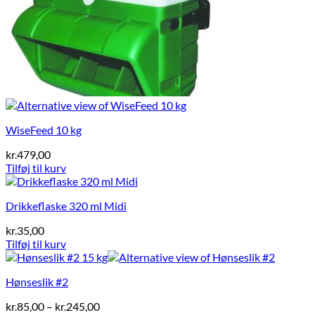
WiseFeed 10 kg
kr.
479,00
Tilføj til kurv
Drikkeflaske 320 ml Midi
kr.
35,00
Tilføj til kurv
Hønseslik #2
Prisinterval:
kr.
85,00
–
kr.
245,00