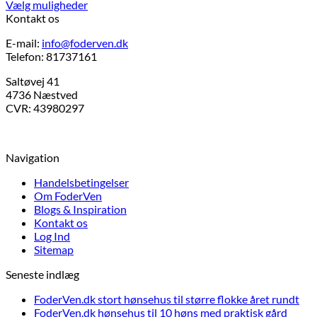
kr.85,00
Vælg muligheder
Dette
til
Kontakt os
vare
kr.245,00
E-mail:
info@foderven.dk
har
Telefon: 81737161
flere
varianter.
Saltøvej 41
Mulighederne
4736 Næstved
kan
CVR: 43980297
vælges
på
varesiden
Navigation
Handelsbetingelser
Om FoderVen
Blogs & Inspiration
Kontakt os
Log Ind
Sitemap
Seneste indlæg
FoderVen.dk stort hønsehus til større flokke året rundt
FoderVen.dk hønsehus til 10 høns med praktisk gård