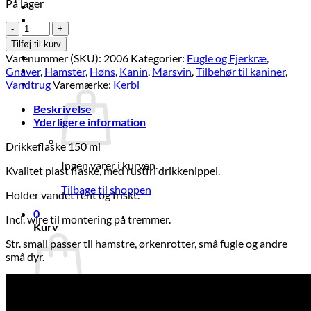
På lager
Brands
Økologi
Drikkeflaske
Tilbud
150
Tilføj til kurv
m
Log ind
Varenummer (SKU):
2006
Kategorier:
Fugle og Fjerkræ
,
Small
Gnaver
,
Hamster
,
Høns
,
Kanin
,
Marsvin
,
Tilbehør til kaniner
,
antal
Kurv /
kr.
0,00
0
Vandtrug
Varemærke:
Kerbl
Beskrivelse
Yderligere information
Drikkeflaske 150 ml
Ingen varer i kurven.
Kvalitet plast flaske, med rustfri drikkenippel.
Tilbage til shoppen
Holder vandet rent og friskt.
0
Incl. wire til montering på tremmer.
Kurv
Str. small passer til hamstre, ørkenrotter, små fugle og andre
små dyr.
Ingen varer i kurven.