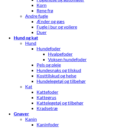
Korn
Rene frø
Andre fugle
Ænder og gæs
Fugle i bur og voliere
Duer
Hund og kat
Hund
Hundefoder
Hvalpefoder
Voksen hundefoder
Pels og pleje
Hundesnaks og tilskud
Kosttilskud og helse
Hundelegetøj og tilbehør
Kat
Kattefoder
Kattegrus
Kattelegetøj og tilbehør
Kradsetræ
Gnaver
Kanin
Kaninfoder