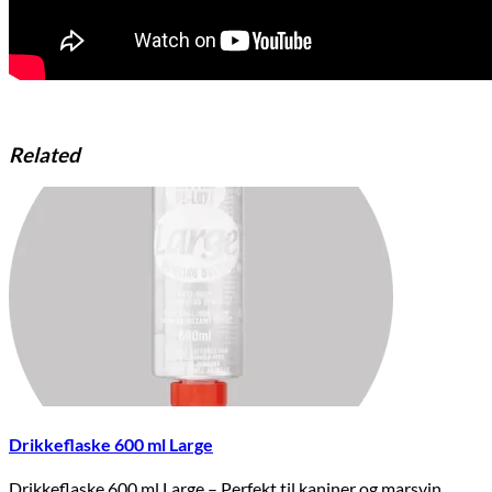
Related
Drikkeflaske 600 ml Large
Drikkeflaske 600 ml Large – Perfekt til kaniner og marsvin