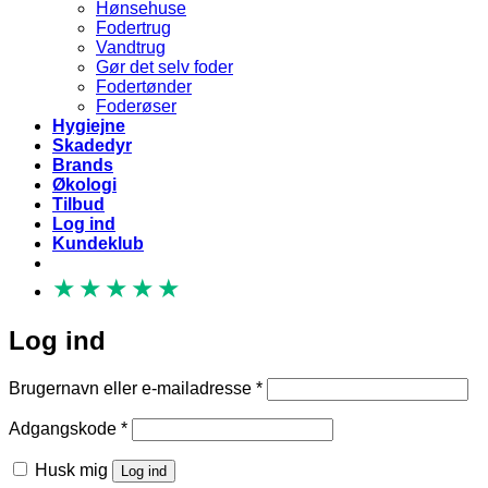
Hønsehuse
Fodertrug
Vandtrug
Gør det selv foder
Fodertønder
Foderøser
Hygiejne
Skadedyr
Brands
Økologi
Tilbud
Log ind
Kundeklub
★
★
★
★
★
Log ind
Påkrævet
Brugernavn eller e-mailadresse
*
Påkrævet
Adgangskode
*
Husk mig
Log ind