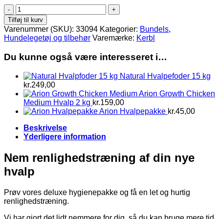
Deluxe
hygiene
Tilføj til kurv
startpakke
Varenummer (SKU):
33094
Kategorier:
Bundels
,
antal
Hundelegetøj og tilbehør
Varemærke:
Kerbl
Du kunne også være interesseret i…
Natural Hvalpefoder 15 kg
kr.
249,00
Arion Growth Chicken
Medium Hvalp 2 kg
kr.
159,00
Arion Hvalpepakke
kr.
45,00
Beskrivelse
Yderligere information
Nem renlighedstræning af din nye
hvalp
Prøv vores deluxe hygienepakke og få en let og hurtig
renlighedstræning.
Vi har gjort det lidt nemmere for dig, så du kan bruge mere tid