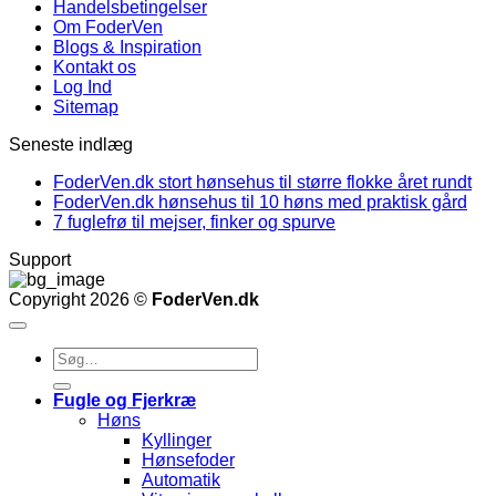
Handelsbetingelser
Om FoderVen
Blogs & Inspiration
Kontakt os
Log Ind
Sitemap
Seneste indlæg
FoderVen.dk stort hønsehus til større flokke året rundt
FoderVen.dk hønsehus til 10 høns med praktisk gård
7 fuglefrø til mejser, finker og spurve
Support
Copyright 2026 ©
FoderVen.dk
Søg
efter:
Fugle og Fjerkræ
Høns
Kyllinger
Hønsefoder
Automatik