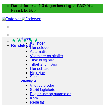
Fortsæt
Dansk foder
1-3 dages levering
GMO fri
til
Fysisk butik
indhold
Fugle og Fjerkræ
★
★
Høns
★
★
★
Kyllinger
Kundeklub
Hønsefoder
Automatik
Vitaminer og skaller
Tilskud og slik
Tilbehør til høns
Hønsehuse
Hygiejne
Slagt
Vildtfugle
Vildtfuglefoder
Støbt fuglefoder
Fuglehuse og automater
Korn
Rene frø