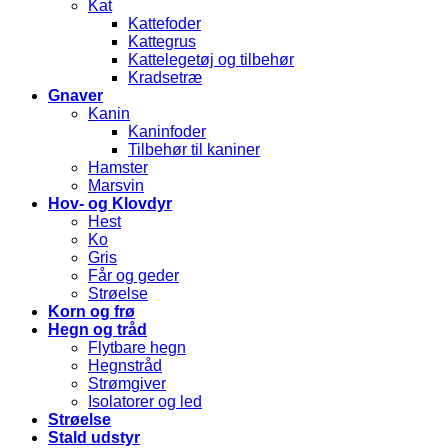
Kat
Kattefoder
Kattegrus
Kattelegetøj og tilbehør
Kradsetræ
Gnaver
Kanin
Kaninfoder
Tilbehør til kaniner
Hamster
Marsvin
Hov- og Klovdyr
Hest
Ko
Gris
Får og geder
Strøelse
Korn og frø
Hegn og tråd
Flytbare hegn
Hegnstråd
Strømgiver
Isolatorer og led
Strøelse
Stald udstyr