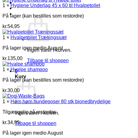
pris
pris
Log ind
1 ×
Hygiene Underlag 45 x 60 til Hvalpetoilet
var:
er:
kr.254,90.
kr.180,00.
Kurv /
kr.
0,00
0
På lager (kan bestilles som restordre)
kr.
54,95
1 ×
Hvalpetoilet Træningssæt
På lager igen medio August
Ingen varer i kurven.
kr.
135,00
Tilbage til shoppen
1 ×
Hvalpe shampoo
0
Kurv
På lager (kan bestilles som restordre)
kr.
30,00
1 ×
Høm høm hundeposer 80 stk bionedbrydelige
Tilgængelig på restordre
Ingen varer i kurven.
kr.
34,95
Tilbage til shoppen
På lager igen medio August