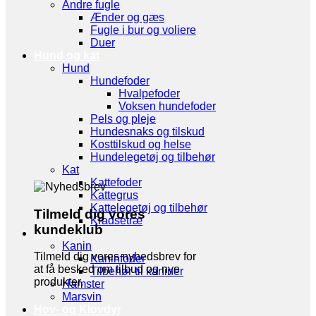
Andre fugle
Ænder og gæs
Fugle i bur og voliere
Duer
Hund og kat
Hund
Hundefoder
Hvalpefoder
Voksen hundefoder
Pels og pleje
Hundesnaks og tilskud
Kosttilskud og helse
Hundelegetøj og tilbehør
Kat
Kattefoder
Kattegrus
Kattelegetøj og tilbehør
Tilmeld dig vores
Kradsetræ
kundeklub
Gnaver
Kanin
Tilmeld dig vores nyhedsbrev for
Kaninfoder
at få besked om tilbud og nye
Tilbehør til kaniner
produkter.
Hamster
Marsvin
Hov- og Klovdyr