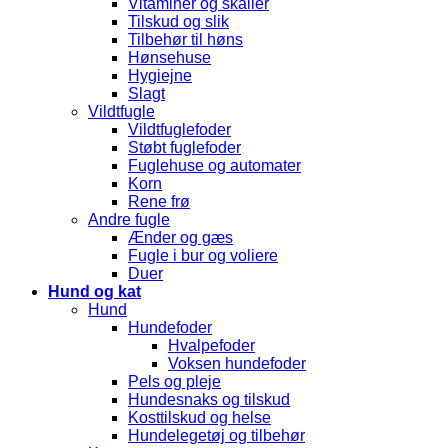
Vitaminer og skaller
Tilskud og slik
Tilbehør til høns
Hønsehuse
Hygiejne
Slagt
Vildtfugle
Vildtfuglefoder
Støbt fuglefoder
Fuglehuse og automater
Korn
Rene frø
Andre fugle
Ænder og gæs
Fugle i bur og voliere
Duer
Hund og kat
Hund
Hundefoder
Hvalpefoder
Voksen hundefoder
Pels og pleje
Hundesnaks og tilskud
Kosttilskud og helse
Hundelegetøj og tilbehør