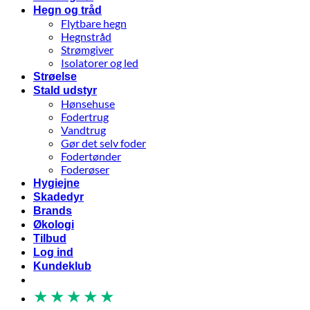
Hegn og tråd
Flytbare hegn
Hegnstråd
Strømgiver
Isolatorer og led
Strøelse
Stald udstyr
Hønsehuse
Fodertrug
Vandtrug
Gør det selv foder
Fodertønder
Foderøser
Hygiejne
Skadedyr
Brands
Økologi
Tilbud
Log ind
Kundeklub
★
★
★
★
★