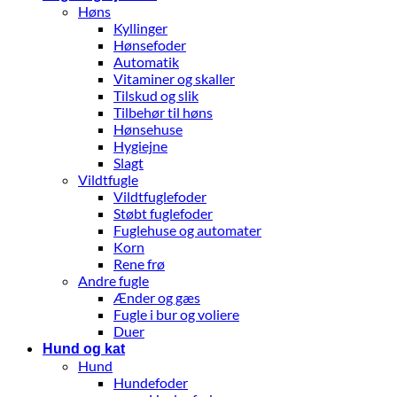
Høns
Kyllinger
Hønsefoder
Automatik
Vitaminer og skaller
Tilskud og slik
Tilbehør til høns
Hønsehuse
Hygiejne
Slagt
Vildtfugle
Vildtfuglefoder
Støbt fuglefoder
Fuglehuse og automater
Korn
Rene frø
Andre fugle
Ænder og gæs
Fugle i bur og voliere
Duer
Hund og kat
Hund
Hundefoder