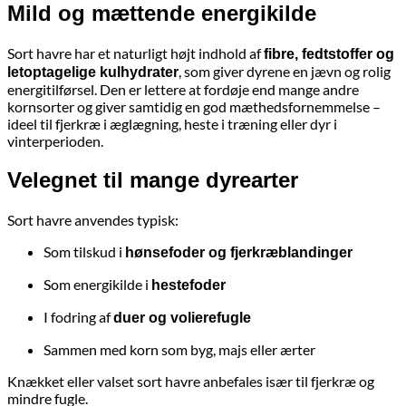
Mild og mættende energikilde
Sort havre har et naturligt højt indhold af
fibre, fedtstoffer og
, som giver dyrene en jævn og rolig
letoptagelige kulhydrater
energitilførsel. Den er lettere at fordøje end mange andre
kornsorter og giver samtidig en god mæthedsfornemmelse –
ideel til fjerkræ i æglægning, heste i træning eller dyr i
vinterperioden.
Velegnet til mange dyrearter
Sort havre anvendes typisk:
Som tilskud i
hønsefoder og fjerkræblandinger
Som energikilde i
hestefoder
I fodring af
duer og volierefugle
Sammen med korn som byg, majs eller ærter
Knækket eller valset sort havre anbefales især til fjerkræ og
mindre fugle.