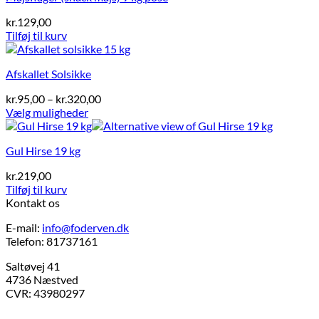
kr.
129,00
Tilføj til kurv
Afskallet Solsikke
Prisinterval:
kr.
95,00
–
kr.
320,00
kr.95,00
Vælg muligheder
Dette
til
vare
kr.320,00
Gul Hirse 19 kg
har
flere
kr.
219,00
varianter.
Tilføj til kurv
Mulighederne
Kontakt os
kan
vælges
E-mail:
info@foderven.dk
på
Telefon: 81737161
varesiden
Saltøvej 41
4736 Næstved
CVR: 43980297