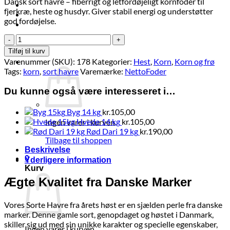
Dansk sort havre – fiberrigt og letfordøjeligt kornfoder til
Brands
fjerkræ, heste og husdyr. Giver stabil energi og understøtter
Økologi
god fordøjelse.
Tilbud
Sort
Log ind
Havre
Tilføj til kurv
14
Varenummer (SKU):
178
Kategorier:
Hest
,
Korn
,
Korn og frø
Kurv /
kr.
0,00
0
kg
Tags:
korn
,
sort havre
Varemærke:
NettoFoder
antal
Du kunne også være interesseret i…
Byg 14 kg
kr.
105,00
Hvede 14 kg
kr.
105,00
Ingen varer i kurven.
Rød Dari 19 kg
kr.
190,00
Tilbage til shoppen
Beskrivelse
0
Yderligere information
Kurv
Ægte Kvalitet fra Danske Marker
Vores Sorte Havre fra årets høst er en sjælden perle fra danske
marker. Denne gamle sort, genopdaget og høstet i Danmark,
skiller sig ud med sin unikke karakter og specielle egenskaber,
Ingen varer i kurven.