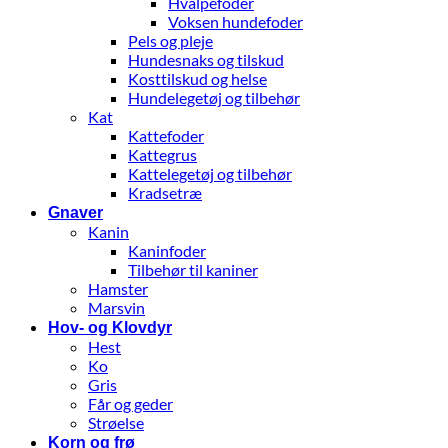
Hvalpefoder
Voksen hundefoder
Pels og pleje
Hundesnaks og tilskud
Kosttilskud og helse
Hundelegetøj og tilbehør
Kat
Kattefoder
Kattegrus
Kattelegetøj og tilbehør
Kradsetræ
Gnaver
Kanin
Kaninfoder
Tilbehør til kaniner
Hamster
Marsvin
Hov- og Klovdyr
Hest
Ko
Gris
Får og geder
Strøelse
Korn og frø