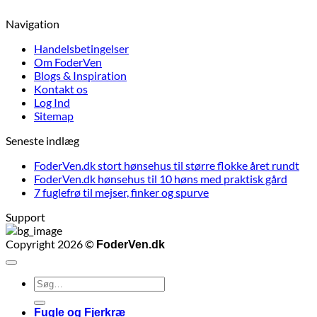
Navigation
Handelsbetingelser
Om FoderVen
Blogs & Inspiration
Kontakt os
Log Ind
Sitemap
Seneste indlæg
FoderVen.dk stort hønsehus til større flokke året rundt
FoderVen.dk hønsehus til 10 høns med praktisk gård
7 fuglefrø til mejser, finker og spurve
Support
Copyright 2026 ©
FoderVen.dk
Søg
efter:
Fugle og Fjerkræ