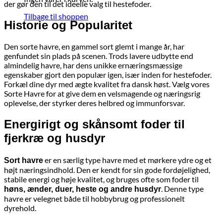
der gør den til det ideelle valg til hestefoder.
Tilbage til shoppen
Historie og Popularitet
Den sorte havre, en gammel sort glemt i mange år, har
genfundet sin plads på scenen. Trods lavere udbytte end
almindelig havre, har dens unikke ernæringsmæssige
egenskaber gjort den populær igen, især inden for hestefoder.
Forkæl dine dyr med ægte kvalitet fra dansk høst. Vælg vores
Sorte Havre for at give dem en velsmagende og næringsrig
oplevelse, der styrker deres helbred og immunforsvar.
Energirigt og skånsomt foder til
fjerkræ og husdyr
er en særlig type havre med et mørkere ydre og et
Sort havre
højt næringsindhold. Den er kendt for sin gode fordøjelighed,
stabile energi og høje kvalitet, og bruges ofte som foder til
. Denne type
høns, ænder, duer, heste og andre husdyr
havre er velegnet både til hobbybrug og professionelt
dyrehold.