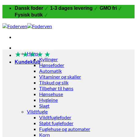
Fortsæt
Dansk foder
1-3 dages levering
GMO fri
til
Fysisk butik
indhold
Fugle og Fjerkræ
★
★
★
★
★
Høns
Kyllinger
Kundeklub
Hønsefoder
Automatik
Vitaminer og skaller
Tilskud og slik
Tilbehør til høns
Hønsehuse
Hygiejne
Slagt
Vildtfugle
Vildtfuglefoder
Støbt fuglefoder
Fuglehuse og automater
Korn