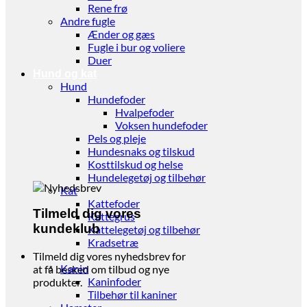
Rene frø
Andre fugle
Ænder og gæs
Fugle i bur og voliere
Duer
Hund og kat
Hund
Hundefoder
Hvalpefoder
Voksen hundefoder
Pels og pleje
Hundesnaks og tilskud
Kosttilskud og helse
Hundelegetøj og tilbehør
Kat
Kattefoder
Tilmeld dig vores
Kattegrus
kundeklub
Kattelegetøj og tilbehør
Kradsetræ
Tilmeld dig vores nyhedsbrev for
Gnaver
Kanin
at få besked om tilbud og nye
Kaninfoder
produkter.
Tilbehør til kaniner