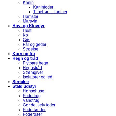
Kanin
Kaninfoder
Tilbehør til kaniner
Hamster
Marsvin
Hov- og Klovdyr
Hest
Ko
Gris
Får og geder
Strøelse
Korn og frø
Hegn og tråd
Flytbare hegn
Hegnstråd
Strømgiver
Isolatorer og led
Strøelse
Stald udstyr
Hønsehuse
Fodertrug
Vandtrug
Gør det selv foder
Fodertønder
Foderøser