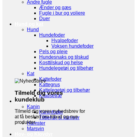
Andre fugle
Ænder og gæs
Fugle i bur og voliere
Duer
Hund og kat
Hund
Hundefoder
Hvalpefoder
Voksen hundefoder
Pels og pleje
Hundesnaks og tilskud
Kosttilskud og helse
Hundelegetøj og tilbehør
Kat
Kattefoder
Kattegrus
Kattelegetøj og tilbehør
Tilmeld dig vores
Kradsetræ
kundeklub
Gnaver
Kanin
Tilmeld dig vores nyhedsbrev for
Kaninfoder
at få besked om tilbud og nye
Tilbehør til kaniner
produkter.
Hamster
Marsvin
Hov- og Klovdyr