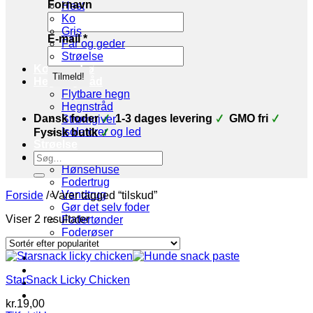
Fornavn
Hest
Ko
Gris
E-mail
*
Får og geder
Strøelse
Korn og frø
Hegn og tråd
Flytbare hegn
Hegnstråd
Dansk foder
1-3 dages levering
GMO fri
Strømgiver
Isolatorer og led
Fysisk butik
Strøelse
Søg
Stald udstyr
efter:
Hønsehuse
Fodertrug
Vandtrug
Forside
/
Varer tagged “tilskud”
Gør det selv foder
Sorteret
Viser 2 resultater
Fodertønder
efter
Foderøser
popularitet
Hygiejne
Skadedyr
Brands
StarSnack Licky Chicken
Økologi
Tilbud
kr.
19,00