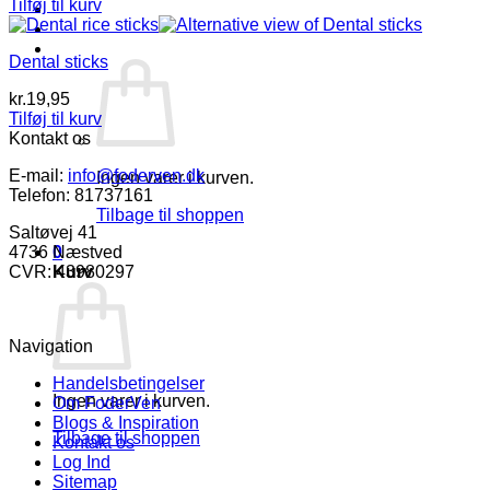
Tilføj til kurv
Log ind
Kurv /
kr.
0,00
0
Dental sticks
kr.
19,95
Tilføj til kurv
Kontakt os
E-mail:
info@foderven.dk
Ingen varer i kurven.
Telefon: 81737161
Tilbage til shoppen
Saltøvej 41
0
4736 Næstved
Kurv
CVR: 43980297
Navigation
Handelsbetingelser
Ingen varer i kurven.
Om FoderVen
Blogs & Inspiration
Tilbage til shoppen
Kontakt os
Log Ind
Sitemap