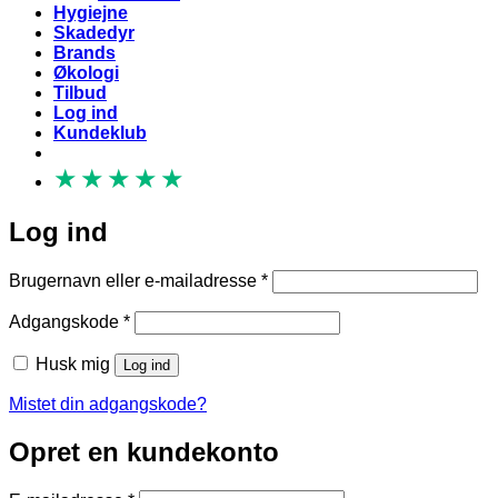
Hygiejne
Skadedyr
Brands
Økologi
Tilbud
Log ind
Kundeklub
★
★
★
★
★
Log ind
Påkrævet
Brugernavn eller e-mailadresse
*
Påkrævet
Adgangskode
*
Husk mig
Log ind
Mistet din adgangskode?
Opret en kundekonto