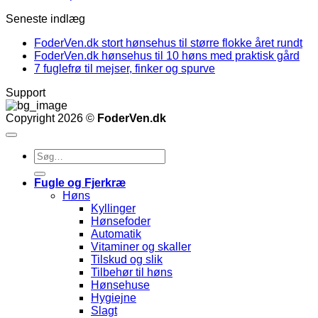
Seneste indlæg
FoderVen.dk stort hønsehus til større flokke året rundt
FoderVen.dk hønsehus til 10 høns med praktisk gård
7 fuglefrø til mejser, finker og spurve
Support
Copyright 2026 ©
FoderVen.dk
Søg
efter:
Fugle og Fjerkræ
Høns
Kyllinger
Hønsefoder
Automatik
Vitaminer og skaller
Tilskud og slik
Tilbehør til høns
Hønsehuse
Hygiejne
Slagt