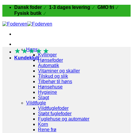
Fortsæt
Dansk foder
1-3 dages levering
GMO fri
til
Fysisk butik
indhold
Fugle og Fjerkræ
★
★
Høns
★
★
★
Kyllinger
Kundeklub
Hønsefoder
Automatik
Vitaminer og skaller
Tilskud og slik
Tilbehør til høns
Hønsehuse
Hygiejne
Slagt
Vildtfugle
Vildtfuglefoder
Støbt fuglefoder
Fuglehuse og automater
Korn
Rene frø