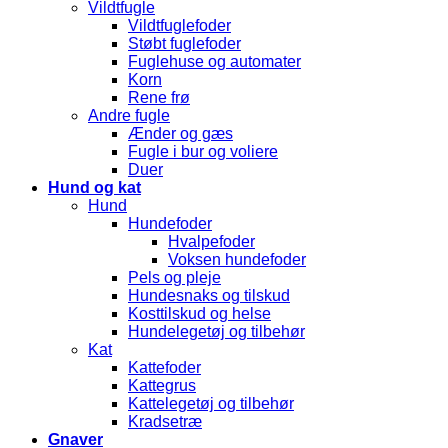
Vildtfugle
Vildtfuglefoder
Støbt fuglefoder
Fuglehuse og automater
Korn
Rene frø
Andre fugle
Ænder og gæs
Fugle i bur og voliere
Duer
Hund og kat
Hund
Hundefoder
Hvalpefoder
Voksen hundefoder
Pels og pleje
Hundesnaks og tilskud
Kosttilskud og helse
Hundelegetøj og tilbehør
Kat
Kattefoder
Kattegrus
Kattelegetøj og tilbehør
Kradsetræ
Gnaver